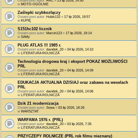
Ostatni post autor:
RRC
«
23 lip 2026, 14:50
w
MOTO-OGÓLNIE
Zaślepki szybkozłączy
Ostatni post autor:
Hubix132
«
17 lip 2026, 18:57
w
KUPIĘ
S151hc102 licznik
Ostatni post autor:
Marcin123
«
17 lip 2026, 18:14
w
SAMy
PŁUG ATLAS !!! 1985 r.
Ostatni post autor:
davidek_20
«
04 lip 2026, 14:10
w
LITERATURA ROLNICZA
Technologia drogowa kraj i eksport POKAZ MOŻLIWOŚCI
PRL
Ostatni post autor:
davidek_20
«
04 lip 2026, 14:09
w
LITERATURA ROLNICZA
EDUKACJA AKTUALNA DZISIAJ oraz zabawa na weselach
PRL
Ostatni post autor:
davidek_20
«
04 lip 2026, 14:06
w
LITERATURA ROLNICZA
Dzik 21 modernizacja
Ostatni post autor:
Sowa
«
03 lip 2026, 18:26
w
WARSZTAT
WARFAMA 1976 r. (PRL)
Ostatni post autor:
davidek_20
«
03 lip 2026, 7:35
w
LITERATURA ROLNICZA
PRZYCZEPY ROLNICZE (PRL rok filmu nieznany)