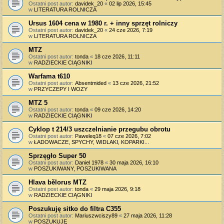
Ostatni post autor:
davidek_20
«
02 lip 2026, 15:45
w
LITERATURA ROLNICZA
Ursus 1604 cena w 1980 r. + inny sprzęt rolniczy
Ostatni post autor:
davidek_20
«
24 cze 2026, 7:19
w
LITERATURA ROLNICZA
MTZ
Ostatni post autor:
tonda
«
18 cze 2026, 11:11
w
RADZIECKIE CIĄGNIKI
Warfama t610
Ostatni post autor:
Absentmided
«
13 cze 2026, 21:52
w
PRZYCZEPY I WOZY
MTZ 5
Ostatni post autor:
tonda
«
09 cze 2026, 14:20
w
RADZIECKIE CIĄGNIKI
Cyklop t 214/3 uszczelnianie przegubu obrotu
Ostatni post autor:
Paweleq18
«
07 cze 2026, 7:02
w
ŁADOWACZE, SPYCHY, WIDLAKI, KOPARKI...
Sprzęgło Super 50
Ostatni post autor:
Daniel 1978
«
30 maja 2026, 16:10
w
POSZUKIWANY, POSZUKIWANA
Hlava bělorus MTZ
Ostatni post autor:
tonda
«
29 maja 2026, 9:18
w
RADZIECKIE CIĄGNIKI
Poszukuję sitko do filtra C355
Ostatni post autor:
Mariuszwciszy89
«
27 maja 2026, 11:28
w
POSZUKUJĘ