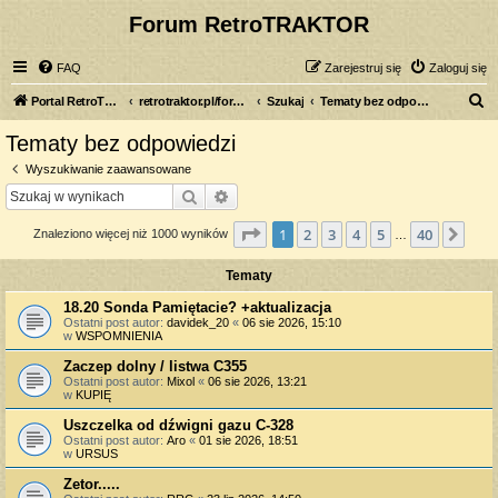
Forum RetroTRAKTOR
FAQ
Zarejestruj się
Zaloguj się
S
Portal RetroTRAKTOR.pl
retrotraktor.pl/forum
Szukaj
Tematy bez odpowiedzi
z
Tematy bez odpowiedzi
u
Wyszukiwanie zaawansowane
k
Szukaj
Wyszukiwanie zaawansowane
a
Strona
1
z
40
1
2
3
4
5
40
Nas
Znaleziono więcej niż 1000 wyników
j
…
Tematy
18.20 Sonda Pamiętacie? +aktualizacja
Ostatni post autor:
davidek_20
«
06 sie 2026, 15:10
w
WSPOMNIENIA
Zaczep dolny / listwa C355
Ostatni post autor:
Mixol
«
06 sie 2026, 13:21
w
KUPIĘ
Uszczelka od dźwigni gazu C-328
Ostatni post autor:
Aro
«
01 sie 2026, 18:51
w
URSUS
Zetor.....