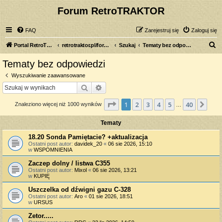
Forum RetroTRAKTOR
FAQ
Zarejestruj się
Zaloguj się
S
Portal RetroTRAKTOR.pl
retrotraktor.pl/forum
Szukaj
Tematy bez odpowiedzi
z
Tematy bez odpowiedzi
u
Wyszukiwanie zaawansowane
k
Szukaj
Wyszukiwanie zaawansowane
a
Strona
1
z
40
1
2
3
4
5
40
Nas
Znaleziono więcej niż 1000 wyników
j
…
Tematy
18.20 Sonda Pamiętacie? +aktualizacja
Ostatni post autor:
davidek_20
«
06 sie 2026, 15:10
w
WSPOMNIENIA
Zaczep dolny / listwa C355
Ostatni post autor:
Mixol
«
06 sie 2026, 13:21
w
KUPIĘ
Uszczelka od dźwigni gazu C-328
Ostatni post autor:
Aro
«
01 sie 2026, 18:51
w
URSUS
Zetor.....