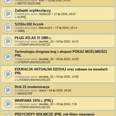
Ostatni post autor:
RRC
«
23 lip 2026, 14:50
w
MOTO-OGÓLNIE
Zaślepki szybkozłączy
Ostatni post autor:
Hubix132
«
17 lip 2026, 18:57
w
KUPIĘ
S151hc102 licznik
Ostatni post autor:
Marcin123
«
17 lip 2026, 18:14
w
SAMy
PŁUG ATLAS !!! 1985 r.
Ostatni post autor:
davidek_20
«
04 lip 2026, 14:10
w
LITERATURA ROLNICZA
Technologia drogowa kraj i eksport POKAZ MOŻLIWOŚCI
PRL
Ostatni post autor:
davidek_20
«
04 lip 2026, 14:09
w
LITERATURA ROLNICZA
EDUKACJA AKTUALNA DZISIAJ oraz zabawa na weselach
PRL
Ostatni post autor:
davidek_20
«
04 lip 2026, 14:06
w
LITERATURA ROLNICZA
Dzik 21 modernizacja
Ostatni post autor:
Sowa
«
03 lip 2026, 18:26
w
WARSZTAT
WARFAMA 1976 r. (PRL)
Ostatni post autor:
davidek_20
«
03 lip 2026, 7:35
w
LITERATURA ROLNICZA
PRZYCZEPY ROLNICZE (PRL rok filmu nieznany)