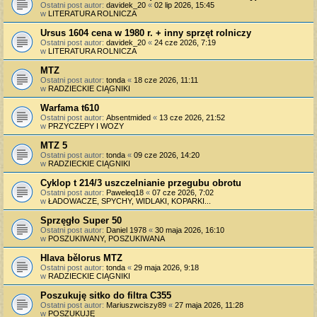
Ostatni post autor:
davidek_20
«
02 lip 2026, 15:45
w
LITERATURA ROLNICZA
Ursus 1604 cena w 1980 r. + inny sprzęt rolniczy
Ostatni post autor:
davidek_20
«
24 cze 2026, 7:19
w
LITERATURA ROLNICZA
MTZ
Ostatni post autor:
tonda
«
18 cze 2026, 11:11
w
RADZIECKIE CIĄGNIKI
Warfama t610
Ostatni post autor:
Absentmided
«
13 cze 2026, 21:52
w
PRZYCZEPY I WOZY
MTZ 5
Ostatni post autor:
tonda
«
09 cze 2026, 14:20
w
RADZIECKIE CIĄGNIKI
Cyklop t 214/3 uszczelnianie przegubu obrotu
Ostatni post autor:
Paweleq18
«
07 cze 2026, 7:02
w
ŁADOWACZE, SPYCHY, WIDLAKI, KOPARKI...
Sprzęgło Super 50
Ostatni post autor:
Daniel 1978
«
30 maja 2026, 16:10
w
POSZUKIWANY, POSZUKIWANA
Hlava bělorus MTZ
Ostatni post autor:
tonda
«
29 maja 2026, 9:18
w
RADZIECKIE CIĄGNIKI
Poszukuję sitko do filtra C355
Ostatni post autor:
Mariuszwciszy89
«
27 maja 2026, 11:28
w
POSZUKUJĘ