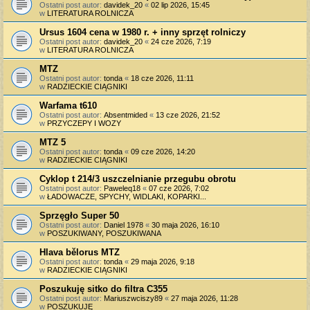
Ostatni post autor:
davidek_20
«
02 lip 2026, 15:45
w
LITERATURA ROLNICZA
Ursus 1604 cena w 1980 r. + inny sprzęt rolniczy
Ostatni post autor:
davidek_20
«
24 cze 2026, 7:19
w
LITERATURA ROLNICZA
MTZ
Ostatni post autor:
tonda
«
18 cze 2026, 11:11
w
RADZIECKIE CIĄGNIKI
Warfama t610
Ostatni post autor:
Absentmided
«
13 cze 2026, 21:52
w
PRZYCZEPY I WOZY
MTZ 5
Ostatni post autor:
tonda
«
09 cze 2026, 14:20
w
RADZIECKIE CIĄGNIKI
Cyklop t 214/3 uszczelnianie przegubu obrotu
Ostatni post autor:
Paweleq18
«
07 cze 2026, 7:02
w
ŁADOWACZE, SPYCHY, WIDLAKI, KOPARKI...
Sprzęgło Super 50
Ostatni post autor:
Daniel 1978
«
30 maja 2026, 16:10
w
POSZUKIWANY, POSZUKIWANA
Hlava bělorus MTZ
Ostatni post autor:
tonda
«
29 maja 2026, 9:18
w
RADZIECKIE CIĄGNIKI
Poszukuję sitko do filtra C355
Ostatni post autor:
Mariuszwciszy89
«
27 maja 2026, 11:28
w
POSZUKUJĘ