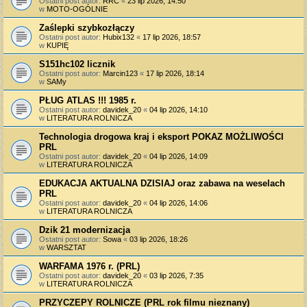
Ostatni post autor:
RRC
«
23 lip 2026, 14:50
w
MOTO-OGÓLNIE
Zaślepki szybkozłączy
Ostatni post autor:
Hubix132
«
17 lip 2026, 18:57
w
KUPIĘ
S151hc102 licznik
Ostatni post autor:
Marcin123
«
17 lip 2026, 18:14
w
SAMy
PŁUG ATLAS !!! 1985 r.
Ostatni post autor:
davidek_20
«
04 lip 2026, 14:10
w
LITERATURA ROLNICZA
Technologia drogowa kraj i eksport POKAZ MOŻLIWOŚCI
PRL
Ostatni post autor:
davidek_20
«
04 lip 2026, 14:09
w
LITERATURA ROLNICZA
EDUKACJA AKTUALNA DZISIAJ oraz zabawa na weselach
PRL
Ostatni post autor:
davidek_20
«
04 lip 2026, 14:06
w
LITERATURA ROLNICZA
Dzik 21 modernizacja
Ostatni post autor:
Sowa
«
03 lip 2026, 18:26
w
WARSZTAT
WARFAMA 1976 r. (PRL)
Ostatni post autor:
davidek_20
«
03 lip 2026, 7:35
w
LITERATURA ROLNICZA
PRZYCZEPY ROLNICZE (PRL rok filmu nieznany)