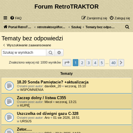
Forum RetroTRAKTOR
FAQ
Zarejestruj się
Zaloguj się
S
Portal RetroTRAKTOR.pl
retrotraktor.pl/forum
Szukaj
Tematy bez odpowiedzi
z
Tematy bez odpowiedzi
u
Wyszukiwanie zaawansowane
k
Szukaj
Wyszukiwanie zaawansowane
a
Strona
1
z
40
1
2
3
4
5
40
Nas
Znaleziono więcej niż 1000 wyników
j
…
Tematy
18.20 Sonda Pamiętacie? +aktualizacja
Ostatni post autor:
davidek_20
«
wczoraj, 15:10
w
WSPOMNIENIA
Zaczep dolny / listwa C355
Ostatni post autor:
Mixol
«
wczoraj, 13:21
w
KUPIĘ
Uszczelka od dźwigni gazu C-328
Ostatni post autor:
Aro
«
01 sie 2026, 18:51
w
URSUS
Zetor.....