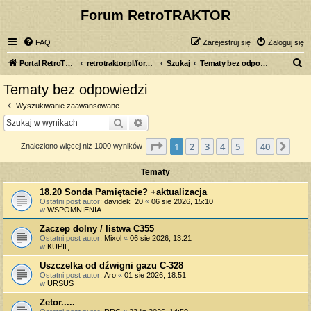
Forum RetroTRAKTOR
FAQ
Zarejestruj się
Zaloguj się
S
Portal RetroTRAKTOR.pl
retrotraktor.pl/forum
Szukaj
Tematy bez odpowiedzi
z
Tematy bez odpowiedzi
u
Wyszukiwanie zaawansowane
k
Szukaj
Wyszukiwanie zaawansowane
a
Strona
1
z
40
1
2
3
4
5
40
Nas
Znaleziono więcej niż 1000 wyników
j
…
Tematy
18.20 Sonda Pamiętacie? +aktualizacja
Ostatni post autor:
davidek_20
«
06 sie 2026, 15:10
w
WSPOMNIENIA
Zaczep dolny / listwa C355
Ostatni post autor:
Mixol
«
06 sie 2026, 13:21
w
KUPIĘ
Uszczelka od dźwigni gazu C-328
Ostatni post autor:
Aro
«
01 sie 2026, 18:51
w
URSUS
Zetor.....