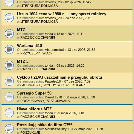
Ostatni post autor:
davidek_20
«
02 lip 2026, 15:45
w
LITERATURA ROLNICZA
Ursus 1604 cena w 1980 r. + inny sprzęt rolniczy
Ostatni post autor:
davidek_20
«
24 cze 2026, 7:19
w
LITERATURA ROLNICZA
MTZ
Ostatni post autor:
tonda
«
18 cze 2026, 11:11
w
RADZIECKIE CIĄGNIKI
Warfama t610
Ostatni post autor:
Absentmided
«
13 cze 2026, 21:52
w
PRZYCZEPY I WOZY
MTZ 5
Ostatni post autor:
tonda
«
09 cze 2026, 14:20
w
RADZIECKIE CIĄGNIKI
Cyklop t 214/3 uszczelnianie przegubu obrotu
Ostatni post autor:
Paweleq18
«
07 cze 2026, 7:02
w
ŁADOWACZE, SPYCHY, WIDLAKI, KOPARKI...
Sprzęgło Super 50
Ostatni post autor:
Daniel 1978
«
30 maja 2026, 16:10
w
POSZUKIWANY, POSZUKIWANA
Hlava bělorus MTZ
Ostatni post autor:
tonda
«
29 maja 2026, 9:18
w
RADZIECKIE CIĄGNIKI
Poszukuję sitko do filtra C355
Ostatni post autor:
Mariuszwciszy89
«
27 maja 2026, 11:28
w
POSZUKUJĘ