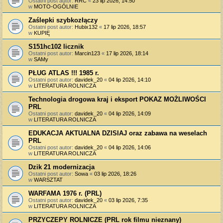
Ostatni post autor:
RRC
«
23 lip 2026, 14:50
w
MOTO-OGÓLNIE
Zaślepki szybkozłączy
Ostatni post autor:
Hubix132
«
17 lip 2026, 18:57
w
KUPIĘ
S151hc102 licznik
Ostatni post autor:
Marcin123
«
17 lip 2026, 18:14
w
SAMy
PŁUG ATLAS !!! 1985 r.
Ostatni post autor:
davidek_20
«
04 lip 2026, 14:10
w
LITERATURA ROLNICZA
Technologia drogowa kraj i eksport POKAZ MOŻLIWOŚCI
PRL
Ostatni post autor:
davidek_20
«
04 lip 2026, 14:09
w
LITERATURA ROLNICZA
EDUKACJA AKTUALNA DZISIAJ oraz zabawa na weselach
PRL
Ostatni post autor:
davidek_20
«
04 lip 2026, 14:06
w
LITERATURA ROLNICZA
Dzik 21 modernizacja
Ostatni post autor:
Sowa
«
03 lip 2026, 18:26
w
WARSZTAT
WARFAMA 1976 r. (PRL)
Ostatni post autor:
davidek_20
«
03 lip 2026, 7:35
w
LITERATURA ROLNICZA
PRZYCZEPY ROLNICZE (PRL rok filmu nieznany)