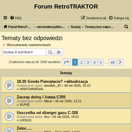
Forum RetroTRAKTOR
FAQ
Zarejestruj się
Zaloguj się
S
Portal RetroTRAKTOR.pl
retrotraktor.pl/forum
Szukaj
Tematy bez odpowiedzi
z
Tematy bez odpowiedzi
u
Wyszukiwanie zaawansowane
k
Szukaj
Wyszukiwanie zaawansowane
a
Strona
1
z
40
1
2
3
4
5
40
Nas
Znaleziono więcej niż 1000 wyników
j
…
Tematy
18.20 Sonda Pamiętacie? +aktualizacja
Ostatni post autor:
davidek_20
«
06 sie 2026, 15:10
w
WSPOMNIENIA
Zaczep dolny / listwa C355
Ostatni post autor:
Mixol
«
06 sie 2026, 13:21
w
KUPIĘ
Uszczelka od dźwigni gazu C-328
Ostatni post autor:
Aro
«
01 sie 2026, 18:51
w
URSUS
Zetor.....