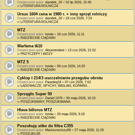
Ostatni post autor:
davidek_20
«
02 lip 2026, 15:45
w
LITERATURA ROLNICZA
Ursus 1604 cena w 1980 r. + inny sprzęt rolniczy
Ostatni post autor:
davidek_20
«
24 cze 2026, 7:19
w
LITERATURA ROLNICZA
MTZ
Ostatni post autor:
tonda
«
18 cze 2026, 11:11
w
RADZIECKIE CIĄGNIKI
Warfama t610
Ostatni post autor:
Absentmided
«
13 cze 2026, 21:52
w
PRZYCZEPY I WOZY
MTZ 5
Ostatni post autor:
tonda
«
09 cze 2026, 14:20
w
RADZIECKIE CIĄGNIKI
Cyklop t 214/3 uszczelnianie przegubu obrotu
Ostatni post autor:
Paweleq18
«
07 cze 2026, 7:02
w
ŁADOWACZE, SPYCHY, WIDLAKI, KOPARKI...
Sprzęgło Super 50
Ostatni post autor:
Daniel 1978
«
30 maja 2026, 16:10
w
POSZUKIWANY, POSZUKIWANA
Hlava bělorus MTZ
Ostatni post autor:
tonda
«
29 maja 2026, 9:18
w
RADZIECKIE CIĄGNIKI
Poszukuję sitko do filtra C355
Ostatni post autor:
Mariuszwciszy89
«
27 maja 2026, 11:28
w
POSZUKUJĘ