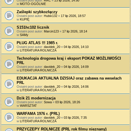
Ostatni post autor:
RRC
«
23 lip 2026, 14:50
w
MOTO-OGÓLNIE
Zaślepki szybkozłączy
Ostatni post autor:
Hubix132
«
17 lip 2026, 18:57
w
KUPIĘ
S151hc102 licznik
Ostatni post autor:
Marcin123
«
17 lip 2026, 18:14
w
SAMy
PŁUG ATLAS !!! 1985 r.
Ostatni post autor:
davidek_20
«
04 lip 2026, 14:10
w
LITERATURA ROLNICZA
Technologia drogowa kraj i eksport POKAZ MOŻLIWOŚCI
PRL
Ostatni post autor:
davidek_20
«
04 lip 2026, 14:09
w
LITERATURA ROLNICZA
EDUKACJA AKTUALNA DZISIAJ oraz zabawa na weselach
PRL
Ostatni post autor:
davidek_20
«
04 lip 2026, 14:06
w
LITERATURA ROLNICZA
Dzik 21 modernizacja
Ostatni post autor:
Sowa
«
03 lip 2026, 18:26
w
WARSZTAT
WARFAMA 1976 r. (PRL)
Ostatni post autor:
davidek_20
«
03 lip 2026, 7:35
w
LITERATURA ROLNICZA
PRZYCZEPY ROLNICZE (PRL rok filmu nieznany)