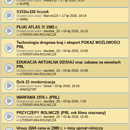
Ostatni post autor:
Hubix132
«
17 lip 2026, 18:57
w
KUPIĘ
S151hc102 licznik
Ostatni post autor:
Marcin123
«
17 lip 2026, 18:14
w
SAMy
PŁUG ATLAS !!! 1985 r.
Ostatni post autor:
davidek_20
«
04 lip 2026, 14:10
w
LITERATURA ROLNICZA
Technologia drogowa kraj i eksport POKAZ MOŻLIWOŚCI
PRL
Ostatni post autor:
davidek_20
«
04 lip 2026, 14:09
w
LITERATURA ROLNICZA
EDUKACJA AKTUALNA DZISIAJ oraz zabawa na weselach
PRL
Ostatni post autor:
davidek_20
«
04 lip 2026, 14:06
w
LITERATURA ROLNICZA
Dzik 21 modernizacja
Ostatni post autor:
Sowa
«
03 lip 2026, 18:26
w
WARSZTAT
WARFAMA 1976 r. (PRL)
Ostatni post autor:
davidek_20
«
03 lip 2026, 7:35
w
LITERATURA ROLNICZA
PRZYCZEPY ROLNICZE (PRL rok filmu nieznany)
Ostatni post autor:
davidek_20
«
02 lip 2026, 15:45
w
LITERATURA ROLNICZA
Ursus 1604 cena w 1980 r. + inny sprzęt rolniczy