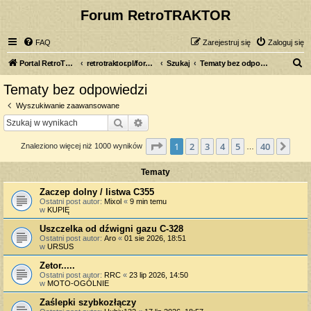
Forum RetroTRAKTOR
FAQ
Zarejestruj się
Zaloguj się
S
Portal RetroTRAKTOR.pl
retrotraktor.pl/forum
Szukaj
Tematy bez odpowiedzi
z
Tematy bez odpowiedzi
u
Wyszukiwanie zaawansowane
k
Szukaj
Wyszukiwanie zaawansowane
a
Strona
1
z
40
1
2
3
4
5
40
Nas
Znaleziono więcej niż 1000 wyników
j
…
Tematy
Zaczep dolny / listwa C355
Ostatni post autor:
Mixol
«
9 min temu
w
KUPIĘ
Uszczelka od dźwigni gazu C-328
Ostatni post autor:
Aro
«
01 sie 2026, 18:51
w
URSUS
Zetor.....
Ostatni post autor:
RRC
«
23 lip 2026, 14:50
w
MOTO-OGÓLNIE
Zaślepki szybkozłączy