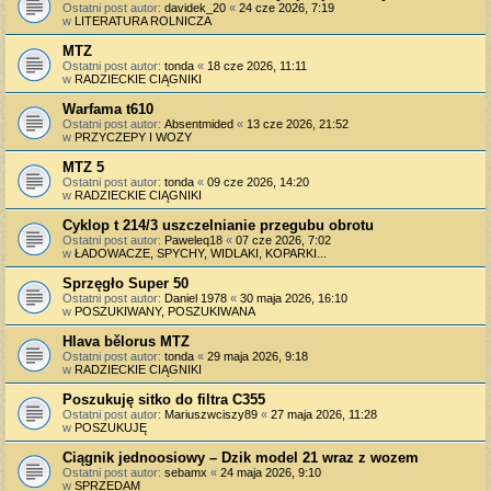
Ostatni post autor:
davidek_20
«
24 cze 2026, 7:19
w
LITERATURA ROLNICZA
MTZ
Ostatni post autor:
tonda
«
18 cze 2026, 11:11
w
RADZIECKIE CIĄGNIKI
Warfama t610
Ostatni post autor:
Absentmided
«
13 cze 2026, 21:52
w
PRZYCZEPY I WOZY
MTZ 5
Ostatni post autor:
tonda
«
09 cze 2026, 14:20
w
RADZIECKIE CIĄGNIKI
Cyklop t 214/3 uszczelnianie przegubu obrotu
Ostatni post autor:
Paweleq18
«
07 cze 2026, 7:02
w
ŁADOWACZE, SPYCHY, WIDLAKI, KOPARKI...
Sprzęgło Super 50
Ostatni post autor:
Daniel 1978
«
30 maja 2026, 16:10
w
POSZUKIWANY, POSZUKIWANA
Hlava bělorus MTZ
Ostatni post autor:
tonda
«
29 maja 2026, 9:18
w
RADZIECKIE CIĄGNIKI
Poszukuję sitko do filtra C355
Ostatni post autor:
Mariuszwciszy89
«
27 maja 2026, 11:28
w
POSZUKUJĘ
Ciągnik jednoosiowy – Dzik model 21 wraz z wozem
Ostatni post autor:
sebamx
«
24 maja 2026, 9:10
w
SPRZEDAM