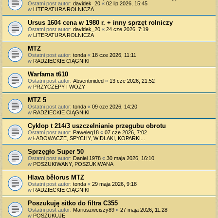
Ostatni post autor:
davidek_20
«
02 lip 2026, 15:45
w
LITERATURA ROLNICZA
Ursus 1604 cena w 1980 r. + inny sprzęt rolniczy
Ostatni post autor:
davidek_20
«
24 cze 2026, 7:19
w
LITERATURA ROLNICZA
MTZ
Ostatni post autor:
tonda
«
18 cze 2026, 11:11
w
RADZIECKIE CIĄGNIKI
Warfama t610
Ostatni post autor:
Absentmided
«
13 cze 2026, 21:52
w
PRZYCZEPY I WOZY
MTZ 5
Ostatni post autor:
tonda
«
09 cze 2026, 14:20
w
RADZIECKIE CIĄGNIKI
Cyklop t 214/3 uszczelnianie przegubu obrotu
Ostatni post autor:
Paweleq18
«
07 cze 2026, 7:02
w
ŁADOWACZE, SPYCHY, WIDLAKI, KOPARKI...
Sprzęgło Super 50
Ostatni post autor:
Daniel 1978
«
30 maja 2026, 16:10
w
POSZUKIWANY, POSZUKIWANA
Hlava bělorus MTZ
Ostatni post autor:
tonda
«
29 maja 2026, 9:18
w
RADZIECKIE CIĄGNIKI
Poszukuję sitko do filtra C355
Ostatni post autor:
Mariuszwciszy89
«
27 maja 2026, 11:28
w
POSZUKUJĘ