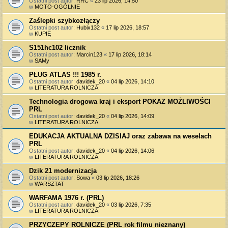
Ostatni post autor:
RRC
«
23 lip 2026, 14:50
w
MOTO-OGÓLNIE
Zaślepki szybkozłączy
Ostatni post autor:
Hubix132
«
17 lip 2026, 18:57
w
KUPIĘ
S151hc102 licznik
Ostatni post autor:
Marcin123
«
17 lip 2026, 18:14
w
SAMy
PŁUG ATLAS !!! 1985 r.
Ostatni post autor:
davidek_20
«
04 lip 2026, 14:10
w
LITERATURA ROLNICZA
Technologia drogowa kraj i eksport POKAZ MOŻLIWOŚCI
PRL
Ostatni post autor:
davidek_20
«
04 lip 2026, 14:09
w
LITERATURA ROLNICZA
EDUKACJA AKTUALNA DZISIAJ oraz zabawa na weselach
PRL
Ostatni post autor:
davidek_20
«
04 lip 2026, 14:06
w
LITERATURA ROLNICZA
Dzik 21 modernizacja
Ostatni post autor:
Sowa
«
03 lip 2026, 18:26
w
WARSZTAT
WARFAMA 1976 r. (PRL)
Ostatni post autor:
davidek_20
«
03 lip 2026, 7:35
w
LITERATURA ROLNICZA
PRZYCZEPY ROLNICZE (PRL rok filmu nieznany)