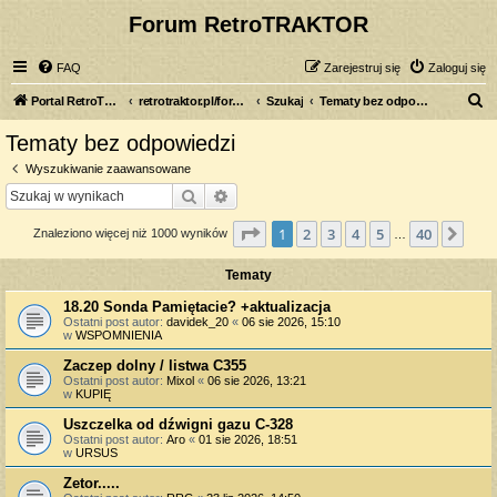
Forum RetroTRAKTOR
FAQ
Zarejestruj się
Zaloguj się
S
Portal RetroTRAKTOR.pl
retrotraktor.pl/forum
Szukaj
Tematy bez odpowiedzi
z
Tematy bez odpowiedzi
u
Wyszukiwanie zaawansowane
k
Szukaj
Wyszukiwanie zaawansowane
a
Strona
1
z
40
1
2
3
4
5
40
Nas
Znaleziono więcej niż 1000 wyników
j
…
Tematy
18.20 Sonda Pamiętacie? +aktualizacja
Ostatni post autor:
davidek_20
«
06 sie 2026, 15:10
w
WSPOMNIENIA
Zaczep dolny / listwa C355
Ostatni post autor:
Mixol
«
06 sie 2026, 13:21
w
KUPIĘ
Uszczelka od dźwigni gazu C-328
Ostatni post autor:
Aro
«
01 sie 2026, 18:51
w
URSUS
Zetor.....