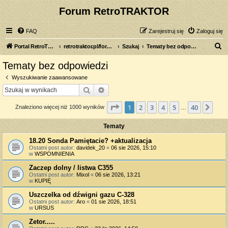
Forum RetroTRAKTOR
FAQ
Zarejestruj się
Zaloguj się
S
Portal RetroTRAKTOR.pl
retrotraktor.pl/forum
Szukaj
Tematy bez odpowiedzi
z
Tematy bez odpowiedzi
u
Wyszukiwanie zaawansowane
k
Szukaj
Wyszukiwanie zaawansowane
a
Strona
1
z
40
1
2
3
4
5
40
Nas
Znaleziono więcej niż 1000 wyników
j
…
Tematy
18.20 Sonda Pamiętacie? +aktualizacja
Ostatni post autor:
davidek_20
«
06 sie 2026, 15:10
w
WSPOMNIENIA
Zaczep dolny / listwa C355
Ostatni post autor:
Mixol
«
06 sie 2026, 13:21
w
KUPIĘ
Uszczelka od dźwigni gazu C-328
Ostatni post autor:
Aro
«
01 sie 2026, 18:51
w
URSUS
Zetor.....