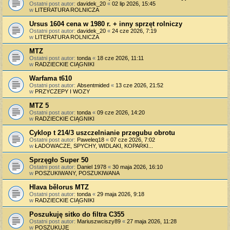
Ostatni post autor:
davidek_20
«
02 lip 2026, 15:45
w
LITERATURA ROLNICZA
Ursus 1604 cena w 1980 r. + inny sprzęt rolniczy
Ostatni post autor:
davidek_20
«
24 cze 2026, 7:19
w
LITERATURA ROLNICZA
MTZ
Ostatni post autor:
tonda
«
18 cze 2026, 11:11
w
RADZIECKIE CIĄGNIKI
Warfama t610
Ostatni post autor:
Absentmided
«
13 cze 2026, 21:52
w
PRZYCZEPY I WOZY
MTZ 5
Ostatni post autor:
tonda
«
09 cze 2026, 14:20
w
RADZIECKIE CIĄGNIKI
Cyklop t 214/3 uszczelnianie przegubu obrotu
Ostatni post autor:
Paweleq18
«
07 cze 2026, 7:02
w
ŁADOWACZE, SPYCHY, WIDLAKI, KOPARKI...
Sprzęgło Super 50
Ostatni post autor:
Daniel 1978
«
30 maja 2026, 16:10
w
POSZUKIWANY, POSZUKIWANA
Hlava bělorus MTZ
Ostatni post autor:
tonda
«
29 maja 2026, 9:18
w
RADZIECKIE CIĄGNIKI
Poszukuję sitko do filtra C355
Ostatni post autor:
Mariuszwciszy89
«
27 maja 2026, 11:28
w
POSZUKUJĘ