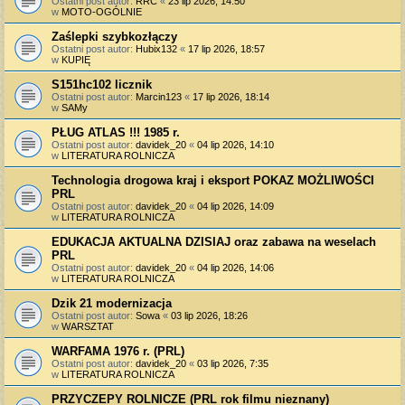
Ostatni post autor:
RRC
«
23 lip 2026, 14:50
w
MOTO-OGÓLNIE
Zaślepki szybkozłączy
Ostatni post autor:
Hubix132
«
17 lip 2026, 18:57
w
KUPIĘ
S151hc102 licznik
Ostatni post autor:
Marcin123
«
17 lip 2026, 18:14
w
SAMy
PŁUG ATLAS !!! 1985 r.
Ostatni post autor:
davidek_20
«
04 lip 2026, 14:10
w
LITERATURA ROLNICZA
Technologia drogowa kraj i eksport POKAZ MOŻLIWOŚCI
PRL
Ostatni post autor:
davidek_20
«
04 lip 2026, 14:09
w
LITERATURA ROLNICZA
EDUKACJA AKTUALNA DZISIAJ oraz zabawa na weselach
PRL
Ostatni post autor:
davidek_20
«
04 lip 2026, 14:06
w
LITERATURA ROLNICZA
Dzik 21 modernizacja
Ostatni post autor:
Sowa
«
03 lip 2026, 18:26
w
WARSZTAT
WARFAMA 1976 r. (PRL)
Ostatni post autor:
davidek_20
«
03 lip 2026, 7:35
w
LITERATURA ROLNICZA
PRZYCZEPY ROLNICZE (PRL rok filmu nieznany)