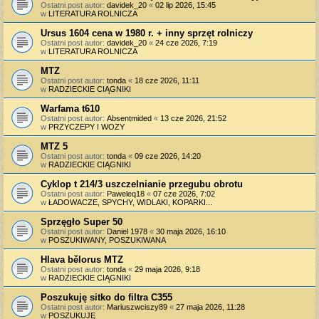
Ostatni post autor:
davidek_20
«
02 lip 2026, 15:45
w
LITERATURA ROLNICZA
Ursus 1604 cena w 1980 r. + inny sprzęt rolniczy
Ostatni post autor:
davidek_20
«
24 cze 2026, 7:19
w
LITERATURA ROLNICZA
MTZ
Ostatni post autor:
tonda
«
18 cze 2026, 11:11
w
RADZIECKIE CIĄGNIKI
Warfama t610
Ostatni post autor:
Absentmided
«
13 cze 2026, 21:52
w
PRZYCZEPY I WOZY
MTZ 5
Ostatni post autor:
tonda
«
09 cze 2026, 14:20
w
RADZIECKIE CIĄGNIKI
Cyklop t 214/3 uszczelnianie przegubu obrotu
Ostatni post autor:
Paweleq18
«
07 cze 2026, 7:02
w
ŁADOWACZE, SPYCHY, WIDLAKI, KOPARKI...
Sprzęgło Super 50
Ostatni post autor:
Daniel 1978
«
30 maja 2026, 16:10
w
POSZUKIWANY, POSZUKIWANA
Hlava bělorus MTZ
Ostatni post autor:
tonda
«
29 maja 2026, 9:18
w
RADZIECKIE CIĄGNIKI
Poszukuję sitko do filtra C355
Ostatni post autor:
Mariuszwciszy89
«
27 maja 2026, 11:28
w
POSZUKUJĘ