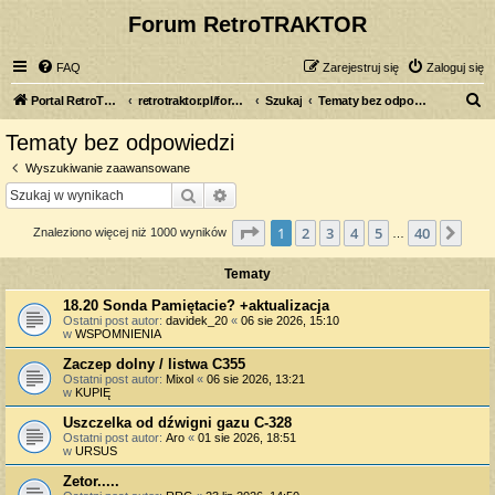
Forum RetroTRAKTOR
FAQ
Zarejestruj się
Zaloguj się
S
Portal RetroTRAKTOR.pl
retrotraktor.pl/forum
Szukaj
Tematy bez odpowiedzi
z
Tematy bez odpowiedzi
u
Wyszukiwanie zaawansowane
k
Szukaj
Wyszukiwanie zaawansowane
a
Strona
1
z
40
1
2
3
4
5
40
Nas
Znaleziono więcej niż 1000 wyników
j
…
Tematy
18.20 Sonda Pamiętacie? +aktualizacja
Ostatni post autor:
davidek_20
«
06 sie 2026, 15:10
w
WSPOMNIENIA
Zaczep dolny / listwa C355
Ostatni post autor:
Mixol
«
06 sie 2026, 13:21
w
KUPIĘ
Uszczelka od dźwigni gazu C-328
Ostatni post autor:
Aro
«
01 sie 2026, 18:51
w
URSUS
Zetor.....