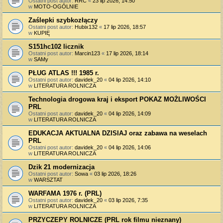
Ostatni post autor:
RRC
«
23 lip 2026, 14:50
w
MOTO-OGÓLNIE
Zaślepki szybkozłączy
Ostatni post autor:
Hubix132
«
17 lip 2026, 18:57
w
KUPIĘ
S151hc102 licznik
Ostatni post autor:
Marcin123
«
17 lip 2026, 18:14
w
SAMy
PŁUG ATLAS !!! 1985 r.
Ostatni post autor:
davidek_20
«
04 lip 2026, 14:10
w
LITERATURA ROLNICZA
Technologia drogowa kraj i eksport POKAZ MOŻLIWOŚCI
PRL
Ostatni post autor:
davidek_20
«
04 lip 2026, 14:09
w
LITERATURA ROLNICZA
EDUKACJA AKTUALNA DZISIAJ oraz zabawa na weselach
PRL
Ostatni post autor:
davidek_20
«
04 lip 2026, 14:06
w
LITERATURA ROLNICZA
Dzik 21 modernizacja
Ostatni post autor:
Sowa
«
03 lip 2026, 18:26
w
WARSZTAT
WARFAMA 1976 r. (PRL)
Ostatni post autor:
davidek_20
«
03 lip 2026, 7:35
w
LITERATURA ROLNICZA
PRZYCZEPY ROLNICZE (PRL rok filmu nieznany)