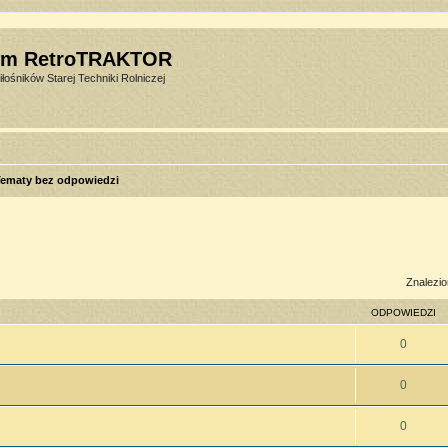
um RetroTRAKTOR
łośników Starej Techniki Rolniczej
ematy bez odpowiedzi
sowane
Znalezio
ODPOWIEDZI
0
0
0