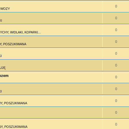
0
I WOZY
0
KI
0
CHY, WIDLAKI, KOPARKI...
0
Y, POSZUKIWANA
0
I
0
UJĘ
wozem
0
0
I
0
Y, POSZUKIWANA
0
0
Y, POSZUKIWANA