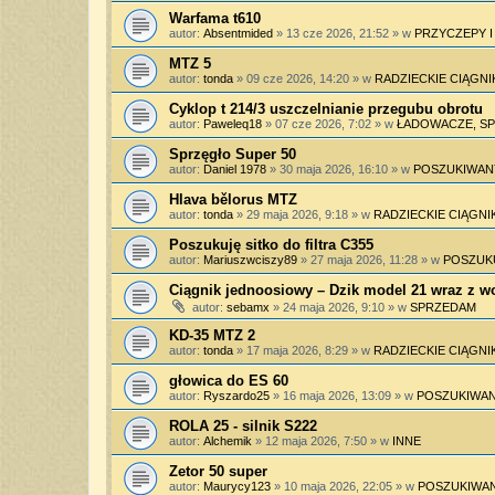
Warfama t610
autor:
Absentmided
»
13 cze 2026, 21:52
» w
PRZYCZEPY 
MTZ 5
autor:
tonda
»
09 cze 2026, 14:20
» w
RADZIECKIE CIĄGNI
Cyklop t 214/3 uszczelnianie przegubu obrotu
autor:
Paweleq18
»
07 cze 2026, 7:02
» w
ŁADOWACZE, SPY
Sprzęgło Super 50
autor:
Daniel 1978
»
30 maja 2026, 16:10
» w
POSZUKIWAN
Hlava bělorus MTZ
autor:
tonda
»
29 maja 2026, 9:18
» w
RADZIECKIE CIĄGNIK
Poszukuję sitko do filtra C355
autor:
Mariuszwciszy89
»
27 maja 2026, 11:28
» w
POSZUK
Ciągnik jednoosiowy – Dzik model 21 wraz z 
autor:
sebamx
»
24 maja 2026, 9:10
» w
SPRZEDAM
KD-35 MTZ 2
autor:
tonda
»
17 maja 2026, 8:29
» w
RADZIECKIE CIĄGNIK
głowica do ES 60
autor:
Ryszardo25
»
16 maja 2026, 13:09
» w
POSZUKIWAN
ROLA 25 - silnik S222
autor:
Alchemik
»
12 maja 2026, 7:50
» w
INNE
Zetor 50 super
autor:
Maurycy123
»
10 maja 2026, 22:05
» w
POSZUKIWAN