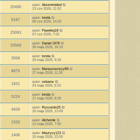
autor:
Absentmided
20490
13 cze 2026, 21:52
autor:
tonda
6167
09 cze 2026, 14:20
autor:
Paweleq18
25093
07 cze 2026, 7:02
autor:
Daniel 1978
33569
30 maja 2026, 16:10
autor:
tonda
3508
29 maja 2026, 9:18
autor:
Mariuszwciszy89
8875
27 maja 2026, 11:28
autor:
sebamx
1831
24 maja 2026, 9:10
autor:
tonda
5224
17 maja 2026, 8:29
autor:
Ryszardo25
4939
16 maja 2026, 13:09
autor:
Alchemik
1555
12 maja 2026, 7:50
autor:
Maurycy123
1406
10 maja 2026, 22:05