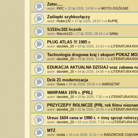
Zetor.....
autor:
RRC
»
23 lip 2026, 14:50
» w
MOTO-OGÓLNIE
Zaślepki szybkozłączy
autor:
Hubix132
»
17 lip 2026, 18:57
» w
KUPIĘ
S151hc102 licznik
autor:
Marcin123
»
17 lip 2026, 18:14
» w
SAMy
PŁUG ATLAS !!! 1985 r.
autor:
davidek_20
»
04 lip 2026, 14:10
» w
LITERATURA RO
Technologia drogowa kraj i eksport POKAZ 
autor:
davidek_20
»
04 lip 2026, 14:09
» w
LITERATURA RO
EDUKACJA AKTUALNA DZISIAJ oraz zabawa na
autor:
davidek_20
»
04 lip 2026, 14:06
» w
LITERATURA RO
Dzik 21 modernizacja
autor:
Sowa
»
03 lip 2026, 18:26
» w
WARSZTAT
WARFAMA 1976 r. (PRL)
autor:
davidek_20
»
03 lip 2026, 7:35
» w
LITERATURA ROL
PRZYCZEPY ROLNICZE (PRL rok filmu nieznan
autor:
davidek_20
»
02 lip 2026, 15:45
» w
LITERATURA RO
Ursus 1604 cena w 1980 r. + inny sprzęt rolnicz
autor:
davidek_20
»
24 cze 2026, 7:19
» w
LITERATURA RO
MTZ
autor:
tonda
»
18 cze 2026, 11:11
» w
RADZIECKIE CIĄGNIK