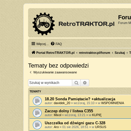
For
Forum Mi
Więcej…
FAQ
Portal RetroTRAKTOR.pl
retrotraktor.pl/forum
Szukaj
T
Tematy bez odpowiedzi
Wyszukiwanie zaawansowane
Szukaj
Wyszukiwanie zaawan
TEMATY
18.20 Sonda Pamiętacie? +aktualizacja
autor:
davidek_20
»
wczoraj, 15:10
» w
WSPOMNIENIA
Zaczep dolny / listwa C355
autor:
Mixol
»
wczoraj, 13:21
» w
KUPIĘ
Uszczelka od dźwigni gazu C-328
autor:
Aro
»
01 sie 2026, 18:51
» w
URSUS