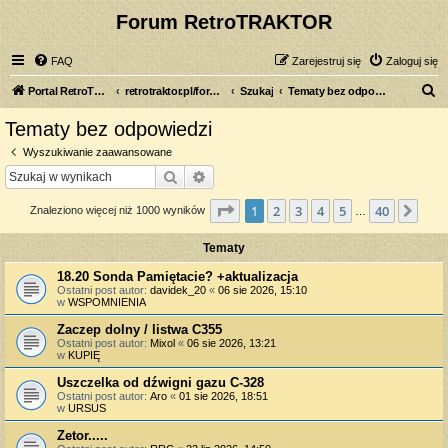
Forum RetroTRAKTOR
FAQ
Zarejestruj się
Zaloguj się
S
Portal RetroTRAKTOR.pl
retrotraktor.pl/forum
Szukaj
Tematy bez odpowiedzi
z
Tematy bez odpowiedzi
u
Wyszukiwanie zaawansowane
k
Szukaj
Wyszukiwanie zaawansowane
a
Strona
1
z
40
1
2
3
4
5
40
Nas
Znaleziono więcej niż 1000 wyników
j
…
Tematy
18.20 Sonda Pamiętacie? +aktualizacja
Ostatni post autor:
davidek_20
«
06 sie 2026, 15:10
w
WSPOMNIENIA
Zaczep dolny / listwa C355
Ostatni post autor:
Mixol
«
06 sie 2026, 13:21
w
KUPIĘ
Uszczelka od dźwigni gazu C-328
Ostatni post autor:
Aro
«
01 sie 2026, 18:51
w
URSUS
Zetor.....