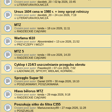
Ostatni post autor:
davidek_20
«
02 lip 2026, 15:45
w
LITERATURA ROLNICZA
Ursus 1604 cena w 1980 r. + inny sprzęt rolniczy
Ostatni post autor:
davidek_20
«
24 cze 2026, 7:19
w
LITERATURA ROLNICZA
MTZ
Ostatni post autor:
tonda
«
18 cze 2026, 11:11
w
RADZIECKIE CIĄGNIKI
Warfama t610
Ostatni post autor:
Absentmided
«
13 cze 2026, 21:52
w
PRZYCZEPY I WOZY
MTZ 5
Ostatni post autor:
tonda
«
09 cze 2026, 14:20
w
RADZIECKIE CIĄGNIKI
Cyklop t 214/3 uszczelnianie przegubu obrotu
Ostatni post autor:
Paweleq18
«
07 cze 2026, 7:02
w
ŁADOWACZE, SPYCHY, WIDLAKI, KOPARKI...
Sprzęgło Super 50
Ostatni post autor:
Daniel 1978
«
30 maja 2026, 16:10
w
POSZUKIWANY, POSZUKIWANA
Hlava bělorus MTZ
Ostatni post autor:
tonda
«
29 maja 2026, 9:18
w
RADZIECKIE CIĄGNIKI
Poszukuję sitko do filtra C355
Ostatni post autor:
Mariuszwciszy89
«
27 maja 2026, 11:28
w
POSZUKUJĘ