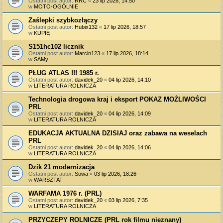
Ostatni post autor:
RRC
«
23 lip 2026, 14:50
w
MOTO-OGÓLNIE
Zaślepki szybkozłączy
Ostatni post autor:
Hubix132
«
17 lip 2026, 18:57
w
KUPIĘ
S151hc102 licznik
Ostatni post autor:
Marcin123
«
17 lip 2026, 18:14
w
SAMy
PŁUG ATLAS !!! 1985 r.
Ostatni post autor:
davidek_20
«
04 lip 2026, 14:10
w
LITERATURA ROLNICZA
Technologia drogowa kraj i eksport POKAZ MOŻLIWOŚCI
PRL
Ostatni post autor:
davidek_20
«
04 lip 2026, 14:09
w
LITERATURA ROLNICZA
EDUKACJA AKTUALNA DZISIAJ oraz zabawa na weselach
PRL
Ostatni post autor:
davidek_20
«
04 lip 2026, 14:06
w
LITERATURA ROLNICZA
Dzik 21 modernizacja
Ostatni post autor:
Sowa
«
03 lip 2026, 18:26
w
WARSZTAT
WARFAMA 1976 r. (PRL)
Ostatni post autor:
davidek_20
«
03 lip 2026, 7:35
w
LITERATURA ROLNICZA
PRZYCZEPY ROLNICZE (PRL rok filmu nieznany)