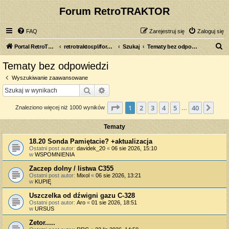
Forum RetroTRAKTOR
FAQ
Zarejestruj się
Zaloguj się
S
Portal RetroTRAKTOR.pl
retrotraktor.pl/forum
Szukaj
Tematy bez odpowiedzi
z
Tematy bez odpowiedzi
u
Wyszukiwanie zaawansowane
k
Szukaj
Wyszukiwanie zaawansowane
a
Strona
1
z
40
1
2
3
4
5
40
Nas
Znaleziono więcej niż 1000 wyników
j
…
Tematy
18.20 Sonda Pamiętacie? +aktualizacja
Ostatni post autor:
davidek_20
«
06 sie 2026, 15:10
w
WSPOMNIENIA
Zaczep dolny / listwa C355
Ostatni post autor:
Mixol
«
06 sie 2026, 13:21
w
KUPIĘ
Uszczelka od dźwigni gazu C-328
Ostatni post autor:
Aro
«
01 sie 2026, 18:51
w
URSUS
Zetor.....