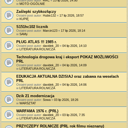
Ostatni post autor:
RRC
«
23 lip 2026, 14:50
w
MOTO-OGÓLNIE
Zaślepki szybkozłączy
Ostatni post autor:
Hubix132
«
17 lip 2026, 18:57
w
KUPIĘ
S151hc102 licznik
Ostatni post autor:
Marcin123
«
17 lip 2026, 18:14
w
SAMy
PŁUG ATLAS !!! 1985 r.
Ostatni post autor:
davidek_20
«
04 lip 2026, 14:10
w
LITERATURA ROLNICZA
Technologia drogowa kraj i eksport POKAZ MOŻLIWOŚCI
PRL
Ostatni post autor:
davidek_20
«
04 lip 2026, 14:09
w
LITERATURA ROLNICZA
EDUKACJA AKTUALNA DZISIAJ oraz zabawa na weselach
PRL
Ostatni post autor:
davidek_20
«
04 lip 2026, 14:06
w
LITERATURA ROLNICZA
Dzik 21 modernizacja
Ostatni post autor:
Sowa
«
03 lip 2026, 18:26
w
WARSZTAT
WARFAMA 1976 r. (PRL)
Ostatni post autor:
davidek_20
«
03 lip 2026, 7:35
w
LITERATURA ROLNICZA
PRZYCZEPY ROLNICZE (PRL rok filmu nieznany)