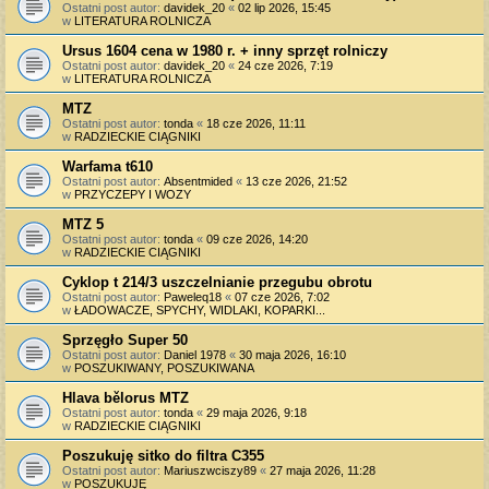
Ostatni post autor:
davidek_20
«
02 lip 2026, 15:45
w
LITERATURA ROLNICZA
Ursus 1604 cena w 1980 r. + inny sprzęt rolniczy
Ostatni post autor:
davidek_20
«
24 cze 2026, 7:19
w
LITERATURA ROLNICZA
MTZ
Ostatni post autor:
tonda
«
18 cze 2026, 11:11
w
RADZIECKIE CIĄGNIKI
Warfama t610
Ostatni post autor:
Absentmided
«
13 cze 2026, 21:52
w
PRZYCZEPY I WOZY
MTZ 5
Ostatni post autor:
tonda
«
09 cze 2026, 14:20
w
RADZIECKIE CIĄGNIKI
Cyklop t 214/3 uszczelnianie przegubu obrotu
Ostatni post autor:
Paweleq18
«
07 cze 2026, 7:02
w
ŁADOWACZE, SPYCHY, WIDLAKI, KOPARKI...
Sprzęgło Super 50
Ostatni post autor:
Daniel 1978
«
30 maja 2026, 16:10
w
POSZUKIWANY, POSZUKIWANA
Hlava bělorus MTZ
Ostatni post autor:
tonda
«
29 maja 2026, 9:18
w
RADZIECKIE CIĄGNIKI
Poszukuję sitko do filtra C355
Ostatni post autor:
Mariuszwciszy89
«
27 maja 2026, 11:28
w
POSZUKUJĘ