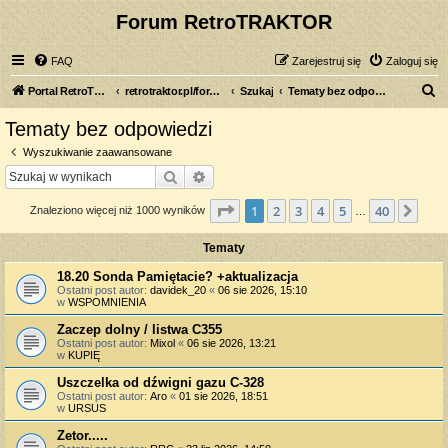
Forum RetroTRAKTOR
FAQ
Zarejestruj się
Zaloguj się
S
Portal RetroTRAKTOR.pl
retrotraktor.pl/forum
Szukaj
Tematy bez odpowiedzi
z
Tematy bez odpowiedzi
u
Wyszukiwanie zaawansowane
k
Szukaj
Wyszukiwanie zaawansowane
a
Strona
1
z
40
1
2
3
4
5
40
Nas
Znaleziono więcej niż 1000 wyników
j
…
Tematy
18.20 Sonda Pamiętacie? +aktualizacja
Ostatni post autor:
davidek_20
«
06 sie 2026, 15:10
w
WSPOMNIENIA
Zaczep dolny / listwa C355
Ostatni post autor:
Mixol
«
06 sie 2026, 13:21
w
KUPIĘ
Uszczelka od dźwigni gazu C-328
Ostatni post autor:
Aro
«
01 sie 2026, 18:51
w
URSUS
Zetor.....