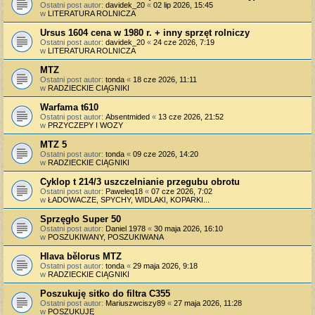
Ostatni post autor:
davidek_20
«
02 lip 2026, 15:45
w
LITERATURA ROLNICZA
Ursus 1604 cena w 1980 r. + inny sprzęt rolniczy
Ostatni post autor:
davidek_20
«
24 cze 2026, 7:19
w
LITERATURA ROLNICZA
MTZ
Ostatni post autor:
tonda
«
18 cze 2026, 11:11
w
RADZIECKIE CIĄGNIKI
Warfama t610
Ostatni post autor:
Absentmided
«
13 cze 2026, 21:52
w
PRZYCZEPY I WOZY
MTZ 5
Ostatni post autor:
tonda
«
09 cze 2026, 14:20
w
RADZIECKIE CIĄGNIKI
Cyklop t 214/3 uszczelnianie przegubu obrotu
Ostatni post autor:
Paweleq18
«
07 cze 2026, 7:02
w
ŁADOWACZE, SPYCHY, WIDLAKI, KOPARKI...
Sprzęgło Super 50
Ostatni post autor:
Daniel 1978
«
30 maja 2026, 16:10
w
POSZUKIWANY, POSZUKIWANA
Hlava bělorus MTZ
Ostatni post autor:
tonda
«
29 maja 2026, 9:18
w
RADZIECKIE CIĄGNIKI
Poszukuję sitko do filtra C355
Ostatni post autor:
Mariuszwciszy89
«
27 maja 2026, 11:28
w
POSZUKUJĘ