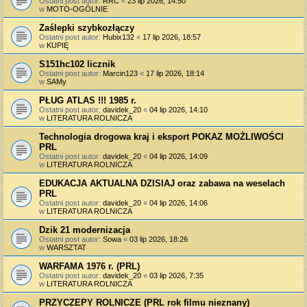
Ostatni post autor:
RRC
«
23 lip 2026, 14:50
w
MOTO-OGÓLNIE
Zaślepki szybkozłączy
Ostatni post autor:
Hubix132
«
17 lip 2026, 18:57
w
KUPIĘ
S151hc102 licznik
Ostatni post autor:
Marcin123
«
17 lip 2026, 18:14
w
SAMy
PŁUG ATLAS !!! 1985 r.
Ostatni post autor:
davidek_20
«
04 lip 2026, 14:10
w
LITERATURA ROLNICZA
Technologia drogowa kraj i eksport POKAZ MOŻLIWOŚCI
PRL
Ostatni post autor:
davidek_20
«
04 lip 2026, 14:09
w
LITERATURA ROLNICZA
EDUKACJA AKTUALNA DZISIAJ oraz zabawa na weselach
PRL
Ostatni post autor:
davidek_20
«
04 lip 2026, 14:06
w
LITERATURA ROLNICZA
Dzik 21 modernizacja
Ostatni post autor:
Sowa
«
03 lip 2026, 18:26
w
WARSZTAT
WARFAMA 1976 r. (PRL)
Ostatni post autor:
davidek_20
«
03 lip 2026, 7:35
w
LITERATURA ROLNICZA
PRZYCZEPY ROLNICZE (PRL rok filmu nieznany)