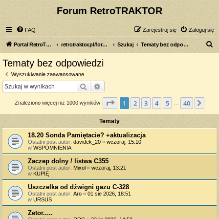
Forum RetroTRAKTOR
FAQ
Zarejestruj się
Zaloguj się
S
Portal RetroTRAKTOR.pl
retrotraktor.pl/forum
Szukaj
Tematy bez odpowiedzi
z
Tematy bez odpowiedzi
u
Wyszukiwanie zaawansowane
k
Szukaj
Wyszukiwanie zaawansowane
a
Strona
1
z
40
1
2
3
4
5
40
Nas
Znaleziono więcej niż 1000 wyników
j
…
Tematy
18.20 Sonda Pamiętacie? +aktualizacja
Ostatni post autor:
davidek_20
«
wczoraj, 15:10
w
WSPOMNIENIA
Zaczep dolny / listwa C355
Ostatni post autor:
Mixol
«
wczoraj, 13:21
w
KUPIĘ
Uszczelka od dźwigni gazu C-328
Ostatni post autor:
Aro
«
01 sie 2026, 18:51
w
URSUS
Zetor.....