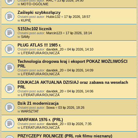
Ostatni post autor:
RRC
«
23 lip 2026, 14:50
w
MOTO-OGÓLNIE
Zaślepki szybkozłączy
Ostatni post autor:
Hubix132
«
17 lip 2026, 18:57
w
KUPIĘ
S151hc102 licznik
Ostatni post autor:
Marcin123
«
17 lip 2026, 18:14
w
SAMy
PŁUG ATLAS !!! 1985 r.
Ostatni post autor:
davidek_20
«
04 lip 2026, 14:10
w
LITERATURA ROLNICZA
Technologia drogowa kraj i eksport POKAZ MOŻLIWOŚCI
PRL
Ostatni post autor:
davidek_20
«
04 lip 2026, 14:09
w
LITERATURA ROLNICZA
EDUKACJA AKTUALNA DZISIAJ oraz zabawa na weselach
PRL
Ostatni post autor:
davidek_20
«
04 lip 2026, 14:06
w
LITERATURA ROLNICZA
Dzik 21 modernizacja
Ostatni post autor:
Sowa
«
03 lip 2026, 18:26
w
WARSZTAT
WARFAMA 1976 r. (PRL)
Ostatni post autor:
davidek_20
«
03 lip 2026, 7:35
w
LITERATURA ROLNICZA
PRZYCZEPY ROLNICZE (PRL rok filmu nieznany)