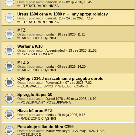
Ostatni post autor:
davidek_20
«
02 lip 2026, 15:45
w
LITERATURA ROLNICZA
Ursus 1604 cena w 1980 r. + inny sprzęt rolniczy
Ostatni post autor:
davidek_20
«
24 cze 2026, 7:19
w
LITERATURA ROLNICZA
MTZ
Ostatni post autor:
tonda
«
18 cze 2026, 11:11
w
RADZIECKIE CIĄGNIKI
Warfama t610
Ostatni post autor:
Absentmided
«
13 cze 2026, 21:52
w
PRZYCZEPY I WOZY
MTZ 5
Ostatni post autor:
tonda
«
09 cze 2026, 14:20
w
RADZIECKIE CIĄGNIKI
Cyklop t 214/3 uszczelnianie przegubu obrotu
Ostatni post autor:
Paweleq18
«
07 cze 2026, 7:02
w
ŁADOWACZE, SPYCHY, WIDLAKI, KOPARKI...
Sprzęgło Super 50
Ostatni post autor:
Daniel 1978
«
30 maja 2026, 16:10
w
POSZUKIWANY, POSZUKIWANA
Hlava bělorus MTZ
Ostatni post autor:
tonda
«
29 maja 2026, 9:18
w
RADZIECKIE CIĄGNIKI
Poszukuję sitko do filtra C355
Ostatni post autor:
Mariuszwciszy89
«
27 maja 2026, 11:28
w
POSZUKUJĘ