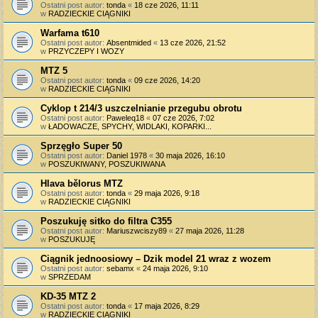
Ostatni post autor:
tonda
«
18 cze 2026, 11:11
w
RADZIECKIE CIĄGNIKI
Warfama t610
Ostatni post autor:
Absentmided
«
13 cze 2026, 21:52
w
PRZYCZEPY I WOZY
MTZ 5
Ostatni post autor:
tonda
«
09 cze 2026, 14:20
w
RADZIECKIE CIĄGNIKI
Cyklop t 214/3 uszczelnianie przegubu obrotu
Ostatni post autor:
Paweleq18
«
07 cze 2026, 7:02
w
ŁADOWACZE, SPYCHY, WIDLAKI, KOPARKI...
Sprzęgło Super 50
Ostatni post autor:
Daniel 1978
«
30 maja 2026, 16:10
w
POSZUKIWANY, POSZUKIWANA
Hlava bělorus MTZ
Ostatni post autor:
tonda
«
29 maja 2026, 9:18
w
RADZIECKIE CIĄGNIKI
Poszukuję sitko do filtra C355
Ostatni post autor:
Mariuszwciszy89
«
27 maja 2026, 11:28
w
POSZUKUJĘ
Ciągnik jednoosiowy – Dzik model 21 wraz z wozem
Ostatni post autor:
sebamx
«
24 maja 2026, 9:10
w
SPRZEDAM
KD-35 MTZ 2
Ostatni post autor:
tonda
«
17 maja 2026, 8:29
w
RADZIECKIE CIĄGNIKI