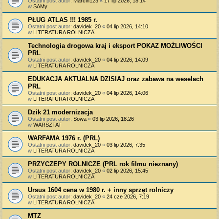
Ostatni post autor:
Marcin123
«
17 lip 2026, 18:14
w
SAMy
PŁUG ATLAS !!! 1985 r.
Ostatni post autor:
davidek_20
«
04 lip 2026, 14:10
w
LITERATURA ROLNICZA
Technologia drogowa kraj i eksport POKAZ MOŻLIWOŚCI
PRL
Ostatni post autor:
davidek_20
«
04 lip 2026, 14:09
w
LITERATURA ROLNICZA
EDUKACJA AKTUALNA DZISIAJ oraz zabawa na weselach
PRL
Ostatni post autor:
davidek_20
«
04 lip 2026, 14:06
w
LITERATURA ROLNICZA
Dzik 21 modernizacja
Ostatni post autor:
Sowa
«
03 lip 2026, 18:26
w
WARSZTAT
WARFAMA 1976 r. (PRL)
Ostatni post autor:
davidek_20
«
03 lip 2026, 7:35
w
LITERATURA ROLNICZA
PRZYCZEPY ROLNICZE (PRL rok filmu nieznany)
Ostatni post autor:
davidek_20
«
02 lip 2026, 15:45
w
LITERATURA ROLNICZA
Ursus 1604 cena w 1980 r. + inny sprzęt rolniczy
Ostatni post autor:
davidek_20
«
24 cze 2026, 7:19
w
LITERATURA ROLNICZA
MTZ