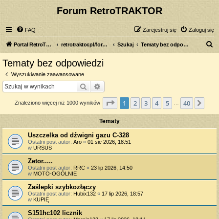
Forum RetroTRAKTOR
FAQ
Zarejestruj się
Zaloguj się
S
Portal RetroTRAKTOR.pl
retrotraktor.pl/forum
Szukaj
Tematy bez odpowiedzi
z
Tematy bez odpowiedzi
u
Wyszukiwanie zaawansowane
k
Szukaj
Wyszukiwanie zaawansowane
a
Strona
1
z
40
1
2
3
4
5
40
Nas
Znaleziono więcej niż 1000 wyników
j
…
Tematy
Uszczelka od dźwigni gazu C-328
Ostatni post autor:
Aro
«
01 sie 2026, 18:51
w
URSUS
Zetor.....
Ostatni post autor:
RRC
«
23 lip 2026, 14:50
w
MOTO-OGÓLNIE
Zaślepki szybkozłączy
Ostatni post autor:
Hubix132
«
17 lip 2026, 18:57
w
KUPIĘ
S151hc102 licznik