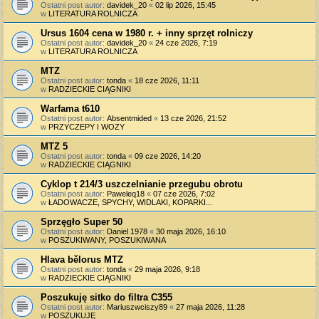
Ostatni post autor:
davidek_20
«
02 lip 2026, 15:45
w
LITERATURA ROLNICZA
Ursus 1604 cena w 1980 r. + inny sprzęt rolniczy
Ostatni post autor:
davidek_20
«
24 cze 2026, 7:19
w
LITERATURA ROLNICZA
MTZ
Ostatni post autor:
tonda
«
18 cze 2026, 11:11
w
RADZIECKIE CIĄGNIKI
Warfama t610
Ostatni post autor:
Absentmided
«
13 cze 2026, 21:52
w
PRZYCZEPY I WOZY
MTZ 5
Ostatni post autor:
tonda
«
09 cze 2026, 14:20
w
RADZIECKIE CIĄGNIKI
Cyklop t 214/3 uszczelnianie przegubu obrotu
Ostatni post autor:
Paweleq18
«
07 cze 2026, 7:02
w
ŁADOWACZE, SPYCHY, WIDLAKI, KOPARKI...
Sprzęgło Super 50
Ostatni post autor:
Daniel 1978
«
30 maja 2026, 16:10
w
POSZUKIWANY, POSZUKIWANA
Hlava bělorus MTZ
Ostatni post autor:
tonda
«
29 maja 2026, 9:18
w
RADZIECKIE CIĄGNIKI
Poszukuję sitko do filtra C355
Ostatni post autor:
Mariuszwciszy89
«
27 maja 2026, 11:28
w
POSZUKUJĘ