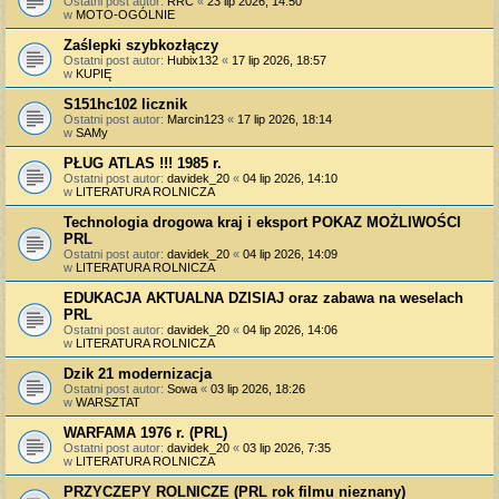
Ostatni post autor:
RRC
«
23 lip 2026, 14:50
w
MOTO-OGÓLNIE
Zaślepki szybkozłączy
Ostatni post autor:
Hubix132
«
17 lip 2026, 18:57
w
KUPIĘ
S151hc102 licznik
Ostatni post autor:
Marcin123
«
17 lip 2026, 18:14
w
SAMy
PŁUG ATLAS !!! 1985 r.
Ostatni post autor:
davidek_20
«
04 lip 2026, 14:10
w
LITERATURA ROLNICZA
Technologia drogowa kraj i eksport POKAZ MOŻLIWOŚCI
PRL
Ostatni post autor:
davidek_20
«
04 lip 2026, 14:09
w
LITERATURA ROLNICZA
EDUKACJA AKTUALNA DZISIAJ oraz zabawa na weselach
PRL
Ostatni post autor:
davidek_20
«
04 lip 2026, 14:06
w
LITERATURA ROLNICZA
Dzik 21 modernizacja
Ostatni post autor:
Sowa
«
03 lip 2026, 18:26
w
WARSZTAT
WARFAMA 1976 r. (PRL)
Ostatni post autor:
davidek_20
«
03 lip 2026, 7:35
w
LITERATURA ROLNICZA
PRZYCZEPY ROLNICZE (PRL rok filmu nieznany)