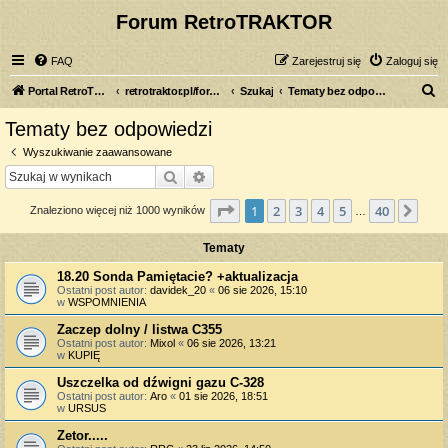
Forum RetroTRAKTOR
FAQ
Zarejestruj się
Zaloguj się
S
Portal RetroTRAKTOR.pl
retrotraktor.pl/forum
Szukaj
Tematy bez odpowiedzi
z
Tematy bez odpowiedzi
u
Wyszukiwanie zaawansowane
k
Szukaj
Wyszukiwanie zaawansowane
a
Strona
1
z
40
1
2
3
4
5
40
Nas
Znaleziono więcej niż 1000 wyników
j
…
Tematy
18.20 Sonda Pamiętacie? +aktualizacja
Ostatni post autor:
davidek_20
«
06 sie 2026, 15:10
w
WSPOMNIENIA
Zaczep dolny / listwa C355
Ostatni post autor:
Mixol
«
06 sie 2026, 13:21
w
KUPIĘ
Uszczelka od dźwigni gazu C-328
Ostatni post autor:
Aro
«
01 sie 2026, 18:51
w
URSUS
Zetor.....