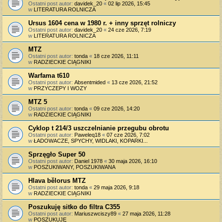
Ostatni post autor:
davidek_20
«
02 lip 2026, 15:45
w
LITERATURA ROLNICZA
Ursus 1604 cena w 1980 r. + inny sprzęt rolniczy
Ostatni post autor:
davidek_20
«
24 cze 2026, 7:19
w
LITERATURA ROLNICZA
MTZ
Ostatni post autor:
tonda
«
18 cze 2026, 11:11
w
RADZIECKIE CIĄGNIKI
Warfama t610
Ostatni post autor:
Absentmided
«
13 cze 2026, 21:52
w
PRZYCZEPY I WOZY
MTZ 5
Ostatni post autor:
tonda
«
09 cze 2026, 14:20
w
RADZIECKIE CIĄGNIKI
Cyklop t 214/3 uszczelnianie przegubu obrotu
Ostatni post autor:
Paweleq18
«
07 cze 2026, 7:02
w
ŁADOWACZE, SPYCHY, WIDLAKI, KOPARKI...
Sprzęgło Super 50
Ostatni post autor:
Daniel 1978
«
30 maja 2026, 16:10
w
POSZUKIWANY, POSZUKIWANA
Hlava bělorus MTZ
Ostatni post autor:
tonda
«
29 maja 2026, 9:18
w
RADZIECKIE CIĄGNIKI
Poszukuję sitko do filtra C355
Ostatni post autor:
Mariuszwciszy89
«
27 maja 2026, 11:28
w
POSZUKUJĘ