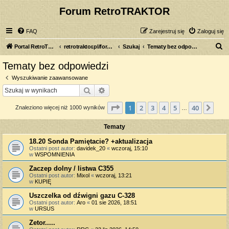
Forum RetroTRAKTOR
FAQ
Zarejestruj się
Zaloguj się
S
Portal RetroTRAKTOR.pl
retrotraktor.pl/forum
Szukaj
Tematy bez odpowiedzi
z
Tematy bez odpowiedzi
u
Wyszukiwanie zaawansowane
k
Szukaj
Wyszukiwanie zaawansowane
a
Strona
1
z
40
1
2
3
4
5
40
Nas
Znaleziono więcej niż 1000 wyników
j
…
Tematy
18.20 Sonda Pamiętacie? +aktualizacja
Ostatni post autor:
davidek_20
«
wczoraj, 15:10
w
WSPOMNIENIA
Zaczep dolny / listwa C355
Ostatni post autor:
Mixol
«
wczoraj, 13:21
w
KUPIĘ
Uszczelka od dźwigni gazu C-328
Ostatni post autor:
Aro
«
01 sie 2026, 18:51
w
URSUS
Zetor.....