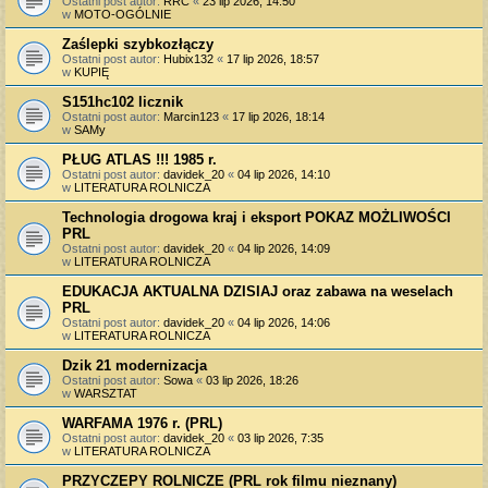
Ostatni post autor:
RRC
«
23 lip 2026, 14:50
w
MOTO-OGÓLNIE
Zaślepki szybkozłączy
Ostatni post autor:
Hubix132
«
17 lip 2026, 18:57
w
KUPIĘ
S151hc102 licznik
Ostatni post autor:
Marcin123
«
17 lip 2026, 18:14
w
SAMy
PŁUG ATLAS !!! 1985 r.
Ostatni post autor:
davidek_20
«
04 lip 2026, 14:10
w
LITERATURA ROLNICZA
Technologia drogowa kraj i eksport POKAZ MOŻLIWOŚCI
PRL
Ostatni post autor:
davidek_20
«
04 lip 2026, 14:09
w
LITERATURA ROLNICZA
EDUKACJA AKTUALNA DZISIAJ oraz zabawa na weselach
PRL
Ostatni post autor:
davidek_20
«
04 lip 2026, 14:06
w
LITERATURA ROLNICZA
Dzik 21 modernizacja
Ostatni post autor:
Sowa
«
03 lip 2026, 18:26
w
WARSZTAT
WARFAMA 1976 r. (PRL)
Ostatni post autor:
davidek_20
«
03 lip 2026, 7:35
w
LITERATURA ROLNICZA
PRZYCZEPY ROLNICZE (PRL rok filmu nieznany)