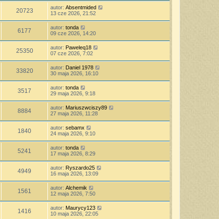
autor:
Absentmided
20723
13 cze 2026, 21:52
autor:
tonda
6177
09 cze 2026, 14:20
autor:
Paweleq18
25350
07 cze 2026, 7:02
autor:
Daniel 1978
33820
30 maja 2026, 16:10
autor:
tonda
3517
29 maja 2026, 9:18
autor:
Mariuszwciszy89
8884
27 maja 2026, 11:28
autor:
sebamx
1840
24 maja 2026, 9:10
autor:
tonda
5241
17 maja 2026, 8:29
autor:
Ryszardo25
4949
16 maja 2026, 13:09
autor:
Alchemik
1561
12 maja 2026, 7:50
autor:
Maurycy123
1416
10 maja 2026, 22:05