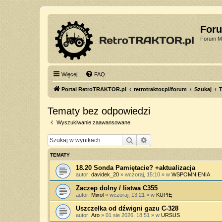
For
Forum Mi
Więcej…
FAQ
Portal RetroTRAKTOR.pl
retrotraktor.pl/forum
Szukaj
T
Tematy bez odpowiedzi
Wyszukiwanie zaawansowane
Szukaj
Wyszukiwanie zaawan
TEMATY
18.20 Sonda Pamiętacie? +aktualizacja
autor:
davidek_20
»
wczoraj, 15:10
» w
WSPOMNIENIA
Zaczep dolny / listwa C355
autor:
Mixol
»
wczoraj, 13:21
» w
KUPIĘ
Uszczelka od dźwigni gazu C-328
autor:
Aro
»
01 sie 2026, 18:51
» w
URSUS