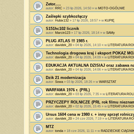
Zetor.....
autor:
RRC
»
23 lip 2026, 14:50
» w
MOTO-OGÓLNIE
Zaślepki szybkozłączy
autor:
Hubix132
»
17 lip 2026, 18:57
» w
KUPIĘ
S151hc102 licznik
autor:
Marcin123
»
17 lip 2026, 18:14
» w
SAMy
PŁUG ATLAS !!! 1985 r.
autor:
davidek_20
»
04 lip 2026, 14:10
» w
LITERATURA RO
Technologia drogowa kraj i eksport POKAZ 
autor:
davidek_20
»
04 lip 2026, 14:09
» w
LITERATURA RO
EDUKACJA AKTUALNA DZISIAJ oraz zabawa na
autor:
davidek_20
»
04 lip 2026, 14:06
» w
LITERATURA RO
Dzik 21 modernizacja
autor:
Sowa
»
03 lip 2026, 18:26
» w
WARSZTAT
WARFAMA 1976 r. (PRL)
autor:
davidek_20
»
03 lip 2026, 7:35
» w
LITERATURA ROL
PRZYCZEPY ROLNICZE (PRL rok filmu nieznan
autor:
davidek_20
»
02 lip 2026, 15:45
» w
LITERATURA RO
Ursus 1604 cena w 1980 r. + inny sprzęt rolnicz
autor:
davidek_20
»
24 cze 2026, 7:19
» w
LITERATURA RO
MTZ
autor:
tonda
»
18 cze 2026, 11:11
» w
RADZIECKIE CIĄGNIK