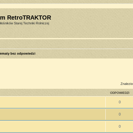
um RetroTRAKTOR
łośników Starej Techniki Rolniczej
ematy bez odpowiedzi
sowane
Znalezio
ODPOWIEDZI
0
0
0