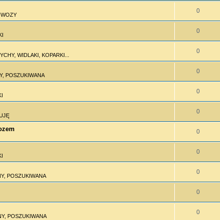
0
I WOZY
0
KI
0
CHY, WIDLAKI, KOPARKI...
0
Y, POSZUKIWANA
0
I
0
UJĘ
wozem
0
0
I
0
Y, POSZUKIWANA
0
0
Y, POSZUKIWANA