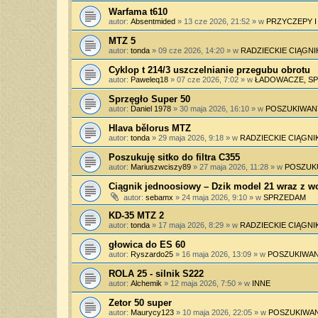
Warfama t610
autor:
Absentmided
»
13 cze 2026, 21:52
» w
PRZYCZEPY 
MTZ 5
autor:
tonda
»
09 cze 2026, 14:20
» w
RADZIECKIE CIĄGNI
Cyklop t 214/3 uszczelnianie przegubu obrotu
autor:
Paweleq18
»
07 cze 2026, 7:02
» w
ŁADOWACZE, SPY
Sprzęgło Super 50
autor:
Daniel 1978
»
30 maja 2026, 16:10
» w
POSZUKIWAN
Hlava bělorus MTZ
autor:
tonda
»
29 maja 2026, 9:18
» w
RADZIECKIE CIĄGNIK
Poszukuję sitko do filtra C355
autor:
Mariuszwciszy89
»
27 maja 2026, 11:28
» w
POSZUK
Ciągnik jednoosiowy – Dzik model 21 wraz z 
autor:
sebamx
»
24 maja 2026, 9:10
» w
SPRZEDAM
KD-35 MTZ 2
autor:
tonda
»
17 maja 2026, 8:29
» w
RADZIECKIE CIĄGNIK
głowica do ES 60
autor:
Ryszardo25
»
16 maja 2026, 13:09
» w
POSZUKIWAN
ROLA 25 - silnik S222
autor:
Alchemik
»
12 maja 2026, 7:50
» w
INNE
Zetor 50 super
autor:
Maurycy123
»
10 maja 2026, 22:05
» w
POSZUKIWAN