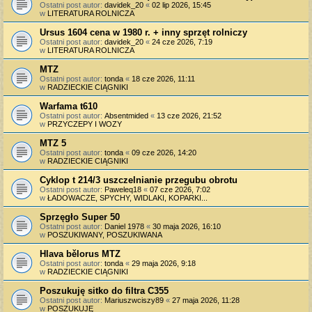
Ostatni post autor:
davidek_20
«
02 lip 2026, 15:45
w
LITERATURA ROLNICZA
Ursus 1604 cena w 1980 r. + inny sprzęt rolniczy
Ostatni post autor:
davidek_20
«
24 cze 2026, 7:19
w
LITERATURA ROLNICZA
MTZ
Ostatni post autor:
tonda
«
18 cze 2026, 11:11
w
RADZIECKIE CIĄGNIKI
Warfama t610
Ostatni post autor:
Absentmided
«
13 cze 2026, 21:52
w
PRZYCZEPY I WOZY
MTZ 5
Ostatni post autor:
tonda
«
09 cze 2026, 14:20
w
RADZIECKIE CIĄGNIKI
Cyklop t 214/3 uszczelnianie przegubu obrotu
Ostatni post autor:
Paweleq18
«
07 cze 2026, 7:02
w
ŁADOWACZE, SPYCHY, WIDLAKI, KOPARKI...
Sprzęgło Super 50
Ostatni post autor:
Daniel 1978
«
30 maja 2026, 16:10
w
POSZUKIWANY, POSZUKIWANA
Hlava bělorus MTZ
Ostatni post autor:
tonda
«
29 maja 2026, 9:18
w
RADZIECKIE CIĄGNIKI
Poszukuję sitko do filtra C355
Ostatni post autor:
Mariuszwciszy89
«
27 maja 2026, 11:28
w
POSZUKUJĘ