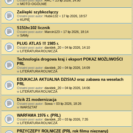
Ostatni post autor:
RRC
«
23 lip 2026, 14:50
w
MOTO-OGÓLNIE
Zaślepki szybkozłączy
Ostatni post autor:
Hubix132
«
17 lip 2026, 18:57
w
KUPIĘ
S151hc102 licznik
Ostatni post autor:
Marcin123
«
17 lip 2026, 18:14
w
SAMy
PŁUG ATLAS !!! 1985 r.
Ostatni post autor:
davidek_20
«
04 lip 2026, 14:10
w
LITERATURA ROLNICZA
Technologia drogowa kraj i eksport POKAZ MOŻLIWOŚCI
PRL
Ostatni post autor:
davidek_20
«
04 lip 2026, 14:09
w
LITERATURA ROLNICZA
EDUKACJA AKTUALNA DZISIAJ oraz zabawa na weselach
PRL
Ostatni post autor:
davidek_20
«
04 lip 2026, 14:06
w
LITERATURA ROLNICZA
Dzik 21 modernizacja
Ostatni post autor:
Sowa
«
03 lip 2026, 18:26
w
WARSZTAT
WARFAMA 1976 r. (PRL)
Ostatni post autor:
davidek_20
«
03 lip 2026, 7:35
w
LITERATURA ROLNICZA
PRZYCZEPY ROLNICZE (PRL rok filmu nieznany)