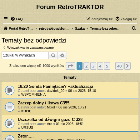
Forum RetroTRAKTOR
FAQ
Zarejestruj się
Zaloguj się
S
Portal RetroTRAKTOR.pl
retrotraktor.pl/forum
Szukaj
Tematy bez odpowiedzi
z
Tematy bez odpowiedzi
u
Wyszukiwanie zaawansowane
k
Szukaj
Wyszukiwanie zaawansowane
a
Strona
1
z
40
1
2
3
4
5
40
Nas
Znaleziono więcej niż 1000 wyników
j
…
Tematy
18.20 Sonda Pamiętacie? +aktualizacja
Ostatni post autor:
davidek_20
«
06 sie 2026, 15:10
w
WSPOMNIENIA
Zaczep dolny / listwa C355
Ostatni post autor:
Mixol
«
06 sie 2026, 13:21
w
KUPIĘ
Uszczelka od dźwigni gazu C-328
Ostatni post autor:
Aro
«
01 sie 2026, 18:51
w
URSUS
Zetor.....