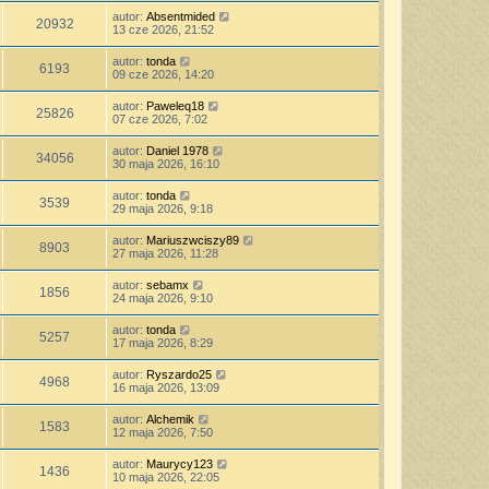
autor:
Absentmided
20932
13 cze 2026, 21:52
autor:
tonda
6193
09 cze 2026, 14:20
autor:
Paweleq18
25826
07 cze 2026, 7:02
autor:
Daniel 1978
34056
30 maja 2026, 16:10
autor:
tonda
3539
29 maja 2026, 9:18
autor:
Mariuszwciszy89
8903
27 maja 2026, 11:28
autor:
sebamx
1856
24 maja 2026, 9:10
autor:
tonda
5257
17 maja 2026, 8:29
autor:
Ryszardo25
4968
16 maja 2026, 13:09
autor:
Alchemik
1583
12 maja 2026, 7:50
autor:
Maurycy123
1436
10 maja 2026, 22:05