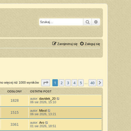
Szukaj
Wyszukiwanie z
Zarejestruj się
Zaloguj się
Strona
1
z
40
1
2
3
4
5
40
Następna
no więcej niż 1000 wyników
…
ODSŁONY
OSTATNI POST
autor:
davidek_20
1828
06 sie 2026, 15:10
autor:
Mixol
1515
06 sie 2026, 13:21
autor:
Aro
3361
01 sie 2026, 18:51