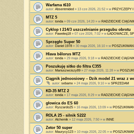
Warfama t610
autor:
Absentmided
»
13 cze 2026, 21:52
» w
PRZYCZEPY 
MTZ 5
autor:
tonda
»
09 cze 2026, 14:20
» w
RADZIECKIE CIĄGNI
Cyklop t 214/3 uszczelnianie przegubu obrotu
autor:
Paweleq18
»
07 cze 2026, 7:02
» w
ŁADOWACZE, SPY
Sprzęgło Super 50
autor:
Daniel 1978
»
30 maja 2026, 16:10
» w
POSZUKIWAN
Hlava bělorus MTZ
autor:
tonda
»
29 maja 2026, 9:18
» w
RADZIECKIE CIĄGNIK
Poszukuję sitko do filtra C355
autor:
Mariuszwciszy89
»
27 maja 2026, 11:28
» w
POSZUK
Ciągnik jednoosiowy – Dzik model 21 wraz z 
autor:
sebamx
»
24 maja 2026, 9:10
» w
SPRZEDAM
KD-35 MTZ 2
autor:
tonda
»
17 maja 2026, 8:29
» w
RADZIECKIE CIĄGNIK
głowica do ES 60
autor:
Ryszardo25
»
16 maja 2026, 13:09
» w
POSZUKIWAN
ROLA 25 - silnik S222
autor:
Alchemik
»
12 maja 2026, 7:50
» w
INNE
Zetor 50 super
autor:
Maurycy123
»
10 maja 2026, 22:05
» w
POSZUKIWAN