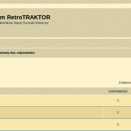
um RetroTRAKTOR
łośników Starej Techniki Rolniczej
ematy bez odpowiedzi
sowane
Znalezio
ODPOWIEDZI
0
0
0