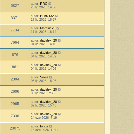
autor:
RRC
6827
23 lip 2026, 14:50
autor:
Hubix132
8371
17 lip 2026, 18:57
autor:
Marcin123
7734
17 lip 2026, 18:14
autor:
davidek_20
7664
04 lip 2026, 14:10
autor:
davidek_20
876
04 lip 2026, 14:09
autor:
davidek_20
861
04 lip 2026, 14:06
autor:
Sowa
2304
03 lip 2026, 18:26
autor:
davidek_20
2606
03 lip 2026, 7:35
autor:
davidek_20
2965
02 lip 2026, 15:45
autor:
davidek_20
7336
24 cze 2026, 7:19
autor:
tonda
23075
18 cze 2026, 11:11