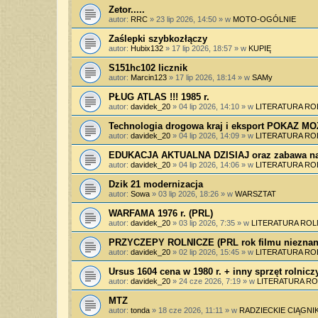
Zetor.....
autor:
RRC
»
23 lip 2026, 14:50
» w
MOTO-OGÓLNIE
Zaślepki szybkozłączy
autor:
Hubix132
»
17 lip 2026, 18:57
» w
KUPIĘ
S151hc102 licznik
autor:
Marcin123
»
17 lip 2026, 18:14
» w
SAMy
PŁUG ATLAS !!! 1985 r.
autor:
davidek_20
»
04 lip 2026, 14:10
» w
LITERATURA RO
Technologia drogowa kraj i eksport POKAZ 
autor:
davidek_20
»
04 lip 2026, 14:09
» w
LITERATURA RO
EDUKACJA AKTUALNA DZISIAJ oraz zabawa na
autor:
davidek_20
»
04 lip 2026, 14:06
» w
LITERATURA RO
Dzik 21 modernizacja
autor:
Sowa
»
03 lip 2026, 18:26
» w
WARSZTAT
WARFAMA 1976 r. (PRL)
autor:
davidek_20
»
03 lip 2026, 7:35
» w
LITERATURA ROL
PRZYCZEPY ROLNICZE (PRL rok filmu nieznan
autor:
davidek_20
»
02 lip 2026, 15:45
» w
LITERATURA RO
Ursus 1604 cena w 1980 r. + inny sprzęt rolnicz
autor:
davidek_20
»
24 cze 2026, 7:19
» w
LITERATURA RO
MTZ
autor:
tonda
»
18 cze 2026, 11:11
» w
RADZIECKIE CIĄGNIK