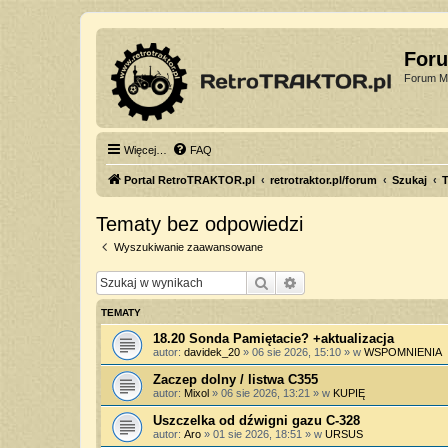
For
Forum Mi
Więcej…
FAQ
Portal RetroTRAKTOR.pl
retrotraktor.pl/forum
Szukaj
T
Tematy bez odpowiedzi
Wyszukiwanie zaawansowane
Szukaj
Wyszukiwanie zaawan
TEMATY
18.20 Sonda Pamiętacie? +aktualizacja
autor:
davidek_20
»
06 sie 2026, 15:10
» w
WSPOMNIENIA
Zaczep dolny / listwa C355
autor:
Mixol
»
06 sie 2026, 13:21
» w
KUPIĘ
Uszczelka od dźwigni gazu C-328
autor:
Aro
»
01 sie 2026, 18:51
» w
URSUS