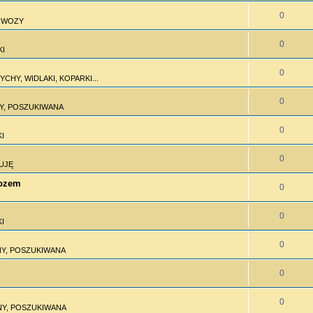
0
I WOZY
0
KI
0
CHY, WIDLAKI, KOPARKI...
0
Y, POSZUKIWANA
0
I
0
UJĘ
wozem
0
0
I
0
Y, POSZUKIWANA
0
0
Y, POSZUKIWANA