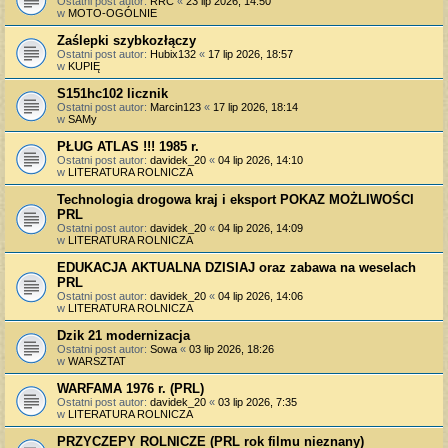
Ostatni post autor:
RRC
«
23 lip 2026, 14:50
w
MOTO-OGÓLNIE
Zaślepki szybkozłączy
Ostatni post autor:
Hubix132
«
17 lip 2026, 18:57
w
KUPIĘ
S151hc102 licznik
Ostatni post autor:
Marcin123
«
17 lip 2026, 18:14
w
SAMy
PŁUG ATLAS !!! 1985 r.
Ostatni post autor:
davidek_20
«
04 lip 2026, 14:10
w
LITERATURA ROLNICZA
Technologia drogowa kraj i eksport POKAZ MOŻLIWOŚCI
PRL
Ostatni post autor:
davidek_20
«
04 lip 2026, 14:09
w
LITERATURA ROLNICZA
EDUKACJA AKTUALNA DZISIAJ oraz zabawa na weselach
PRL
Ostatni post autor:
davidek_20
«
04 lip 2026, 14:06
w
LITERATURA ROLNICZA
Dzik 21 modernizacja
Ostatni post autor:
Sowa
«
03 lip 2026, 18:26
w
WARSZTAT
WARFAMA 1976 r. (PRL)
Ostatni post autor:
davidek_20
«
03 lip 2026, 7:35
w
LITERATURA ROLNICZA
PRZYCZEPY ROLNICZE (PRL rok filmu nieznany)