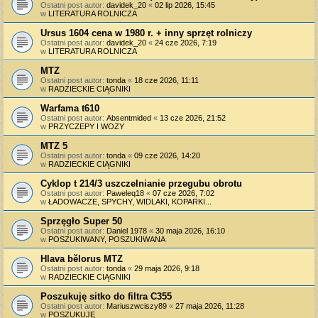
Ostatni post autor:
davidek_20
«
02 lip 2026, 15:45
w
LITERATURA ROLNICZA
Ursus 1604 cena w 1980 r. + inny sprzęt rolniczy
Ostatni post autor:
davidek_20
«
24 cze 2026, 7:19
w
LITERATURA ROLNICZA
MTZ
Ostatni post autor:
tonda
«
18 cze 2026, 11:11
w
RADZIECKIE CIĄGNIKI
Warfama t610
Ostatni post autor:
Absentmided
«
13 cze 2026, 21:52
w
PRZYCZEPY I WOZY
MTZ 5
Ostatni post autor:
tonda
«
09 cze 2026, 14:20
w
RADZIECKIE CIĄGNIKI
Cyklop t 214/3 uszczelnianie przegubu obrotu
Ostatni post autor:
Paweleq18
«
07 cze 2026, 7:02
w
ŁADOWACZE, SPYCHY, WIDLAKI, KOPARKI...
Sprzęgło Super 50
Ostatni post autor:
Daniel 1978
«
30 maja 2026, 16:10
w
POSZUKIWANY, POSZUKIWANA
Hlava bělorus MTZ
Ostatni post autor:
tonda
«
29 maja 2026, 9:18
w
RADZIECKIE CIĄGNIKI
Poszukuję sitko do filtra C355
Ostatni post autor:
Mariuszwciszy89
«
27 maja 2026, 11:28
w
POSZUKUJĘ