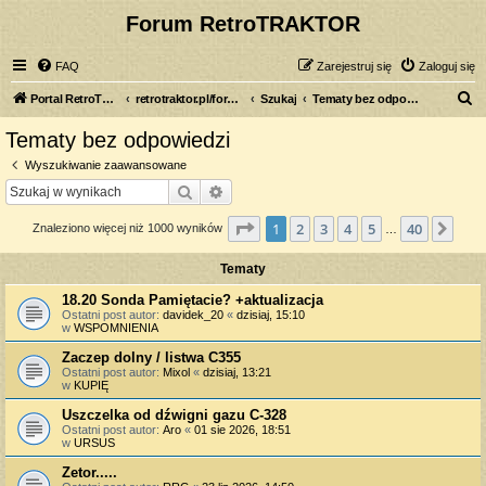
Forum RetroTRAKTOR
FAQ
Zarejestruj się
Zaloguj się
S
Portal RetroTRAKTOR.pl
retrotraktor.pl/forum
Szukaj
Tematy bez odpowiedzi
z
Tematy bez odpowiedzi
u
Wyszukiwanie zaawansowane
k
Szukaj
Wyszukiwanie zaawansowane
a
Strona
1
z
40
1
2
3
4
5
40
Nas
Znaleziono więcej niż 1000 wyników
j
…
Tematy
18.20 Sonda Pamiętacie? +aktualizacja
Ostatni post autor:
davidek_20
«
dzisiaj, 15:10
w
WSPOMNIENIA
Zaczep dolny / listwa C355
Ostatni post autor:
Mixol
«
dzisiaj, 13:21
w
KUPIĘ
Uszczelka od dźwigni gazu C-328
Ostatni post autor:
Aro
«
01 sie 2026, 18:51
w
URSUS
Zetor.....