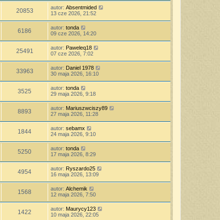
autor:
Absentmided
20853
13 cze 2026, 21:52
autor:
tonda
6186
09 cze 2026, 14:20
autor:
Paweleq18
25491
07 cze 2026, 7:02
autor:
Daniel 1978
33963
30 maja 2026, 16:10
autor:
tonda
3525
29 maja 2026, 9:18
autor:
Mariuszwciszy89
8893
27 maja 2026, 11:28
autor:
sebamx
1844
24 maja 2026, 9:10
autor:
tonda
5250
17 maja 2026, 8:29
autor:
Ryszardo25
4954
16 maja 2026, 13:09
autor:
Alchemik
1568
12 maja 2026, 7:50
autor:
Maurycy123
1422
10 maja 2026, 22:05