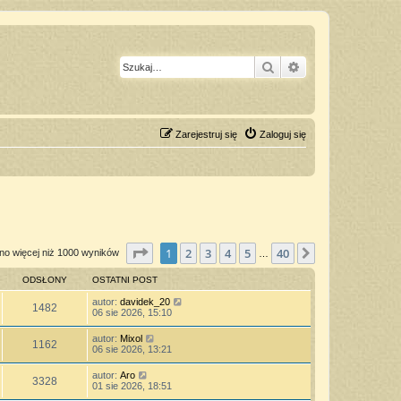
Szukaj
Wyszukiwanie z
Zarejestruj się
Zaloguj się
Strona
1
z
40
1
2
3
4
5
40
Następna
no więcej niż 1000 wyników
…
ODSŁONY
OSTATNI POST
autor:
davidek_20
1482
06 sie 2026, 15:10
autor:
Mixol
1162
06 sie 2026, 13:21
autor:
Aro
3328
01 sie 2026, 18:51