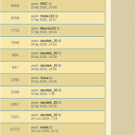
autor:
RRC
6469
23 lip 2026, 14:50
autor:
Hubix132
8359
17 lip 2026, 18:57
autor:
Marcin123
7715
17 lip 2026, 18:14
autor:
davidek_20
7656
04 lip 2026, 14:10
autor:
davidek_20
869
04 lip 2026, 14:09
autor:
davidek_20
847
04 lip 2026, 14:06
autor:
Sowa
2296
03 lip 2026, 18:26
autor:
davidek_20
2596
03 lip 2026, 7:35
autor:
davidek_20
2957
02 lip 2026, 15:45
autor:
davidek_20
7321
24 cze 2026, 7:19
autor:
tonda
22727
18 cze 2026, 11:11