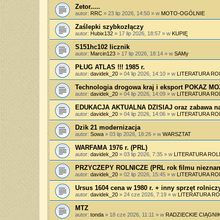
Zetor.....
autor:
RRC
»
23 lip 2026, 14:50
» w
MOTO-OGÓLNIE
Zaślepki szybkozłączy
autor:
Hubix132
»
17 lip 2026, 18:57
» w
KUPIĘ
S151hc102 licznik
autor:
Marcin123
»
17 lip 2026, 18:14
» w
SAMy
PŁUG ATLAS !!! 1985 r.
autor:
davidek_20
»
04 lip 2026, 14:10
» w
LITERATURA RO
Technologia drogowa kraj i eksport POKAZ 
autor:
davidek_20
»
04 lip 2026, 14:09
» w
LITERATURA RO
EDUKACJA AKTUALNA DZISIAJ oraz zabawa na
autor:
davidek_20
»
04 lip 2026, 14:06
» w
LITERATURA RO
Dzik 21 modernizacja
autor:
Sowa
»
03 lip 2026, 18:26
» w
WARSZTAT
WARFAMA 1976 r. (PRL)
autor:
davidek_20
»
03 lip 2026, 7:35
» w
LITERATURA ROL
PRZYCZEPY ROLNICZE (PRL rok filmu nieznan
autor:
davidek_20
»
02 lip 2026, 15:45
» w
LITERATURA RO
Ursus 1604 cena w 1980 r. + inny sprzęt rolnicz
autor:
davidek_20
»
24 cze 2026, 7:19
» w
LITERATURA RO
MTZ
autor:
tonda
»
18 cze 2026, 11:11
» w
RADZIECKIE CIĄGNIK