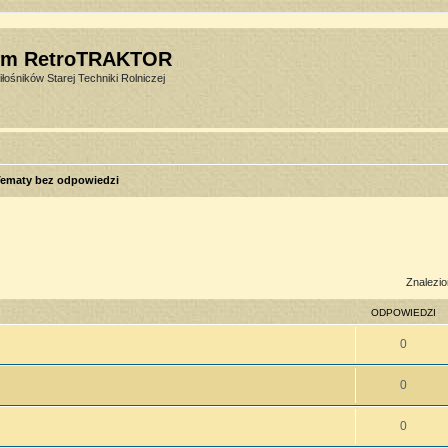
um RetroTRAKTOR
łośników Starej Techniki Rolniczej
ematy bez odpowiedzi
sowane
Znalezio
ODPOWIEDZI
0
0
0