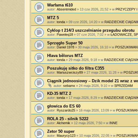
Warfama t610
autor:
Absentmided
»
13 cze 2026, 21:52
» w
PRZYCZEPY 
MTZ 5
autor:
tonda
»
09 cze 2026, 14:20
» w
RADZIECKIE CIĄGNI
Cyklop t 214/3 uszczelnianie przegubu obrotu
autor:
Paweleq18
»
07 cze 2026, 7:02
» w
ŁADOWACZE, SPY
Sprzęgło Super 50
autor:
Daniel 1978
»
30 maja 2026, 16:10
» w
POSZUKIWAN
Hlava bělorus MTZ
autor:
tonda
»
29 maja 2026, 9:18
» w
RADZIECKIE CIĄGNIK
Poszukuję sitko do filtra C355
autor:
Mariuszwciszy89
»
27 maja 2026, 11:28
» w
POSZUK
Ciągnik jednoosiowy – Dzik model 21 wraz z 
autor:
sebamx
»
24 maja 2026, 9:10
» w
SPRZEDAM
KD-35 MTZ 2
autor:
tonda
»
17 maja 2026, 8:29
» w
RADZIECKIE CIĄGNIK
głowica do ES 60
autor:
Ryszardo25
»
16 maja 2026, 13:09
» w
POSZUKIWAN
ROLA 25 - silnik S222
autor:
Alchemik
»
12 maja 2026, 7:50
» w
INNE
Zetor 50 super
autor:
Maurycy123
»
10 maja 2026, 22:05
» w
POSZUKIWAN