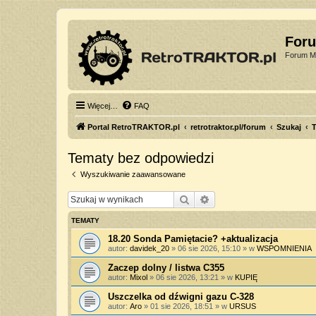
For
Forum Mi
Więcej…
FAQ
Portal RetroTRAKTOR.pl
retrotraktor.pl/forum
Szukaj
T
Tematy bez odpowiedzi
Wyszukiwanie zaawansowane
Szukaj
Wyszukiwanie zaawan
TEMATY
18.20 Sonda Pamiętacie? +aktualizacja
autor:
davidek_20
»
06 sie 2026, 15:10
» w
WSPOMNIENIA
Zaczep dolny / listwa C355
autor:
Mixol
»
06 sie 2026, 13:21
» w
KUPIĘ
Uszczelka od dźwigni gazu C-328
autor:
Aro
»
01 sie 2026, 18:51
» w
URSUS