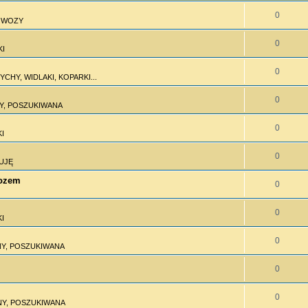
0
I WOZY
0
KI
0
CHY, WIDLAKI, KOPARKI...
0
Y, POSZUKIWANA
0
I
0
UJĘ
wozem
0
0
I
0
Y, POSZUKIWANA
0
0
Y, POSZUKIWANA