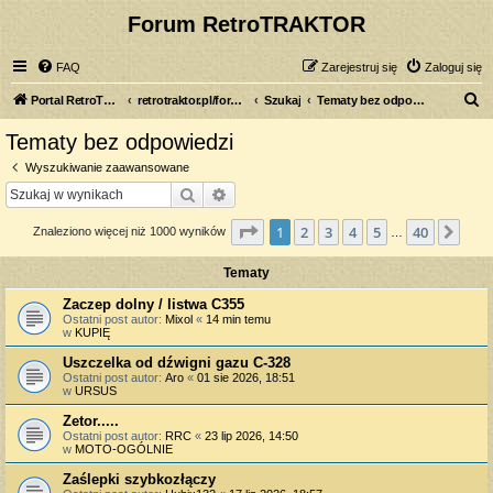
Forum RetroTRAKTOR
FAQ
Zarejestruj się
Zaloguj się
S
Portal RetroTRAKTOR.pl
retrotraktor.pl/forum
Szukaj
Tematy bez odpowiedzi
z
Tematy bez odpowiedzi
u
Wyszukiwanie zaawansowane
k
Szukaj
Wyszukiwanie zaawansowane
a
Strona
1
z
40
1
2
3
4
5
40
Nas
Znaleziono więcej niż 1000 wyników
j
…
Tematy
Zaczep dolny / listwa C355
Ostatni post autor:
Mixol
«
14 min temu
w
KUPIĘ
Uszczelka od dźwigni gazu C-328
Ostatni post autor:
Aro
«
01 sie 2026, 18:51
w
URSUS
Zetor.....
Ostatni post autor:
RRC
«
23 lip 2026, 14:50
w
MOTO-OGÓLNIE
Zaślepki szybkozłączy