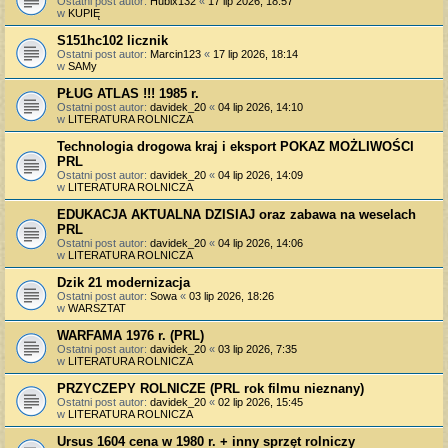
Ostatni post autor:
Hubix132
«
17 lip 2026, 18:57
w
KUPIĘ
S151hc102 licznik
Ostatni post autor:
Marcin123
«
17 lip 2026, 18:14
w
SAMy
PŁUG ATLAS !!! 1985 r.
Ostatni post autor:
davidek_20
«
04 lip 2026, 14:10
w
LITERATURA ROLNICZA
Technologia drogowa kraj i eksport POKAZ MOŻLIWOŚCI
PRL
Ostatni post autor:
davidek_20
«
04 lip 2026, 14:09
w
LITERATURA ROLNICZA
EDUKACJA AKTUALNA DZISIAJ oraz zabawa na weselach
PRL
Ostatni post autor:
davidek_20
«
04 lip 2026, 14:06
w
LITERATURA ROLNICZA
Dzik 21 modernizacja
Ostatni post autor:
Sowa
«
03 lip 2026, 18:26
w
WARSZTAT
WARFAMA 1976 r. (PRL)
Ostatni post autor:
davidek_20
«
03 lip 2026, 7:35
w
LITERATURA ROLNICZA
PRZYCZEPY ROLNICZE (PRL rok filmu nieznany)
Ostatni post autor:
davidek_20
«
02 lip 2026, 15:45
w
LITERATURA ROLNICZA
Ursus 1604 cena w 1980 r. + inny sprzęt rolniczy