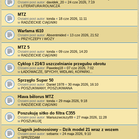
Ostatni post autor:
davidek_20
«
24 cze 2026, 7:19
w
LITERATURA ROLNICZA
MTZ
Ostatni post autor:
tonda
«
18 cze 2026, 11:11
w
RADZIECKIE CIĄGNIKI
Warfama t610
Ostatni post autor:
Absentmided
«
13 cze 2026, 21:52
w
PRZYCZEPY I WOZY
MTZ 5
Ostatni post autor:
tonda
«
09 cze 2026, 14:20
w
RADZIECKIE CIĄGNIKI
Cyklop t 214/3 uszczelnianie przegubu obrotu
Ostatni post autor:
Paweleq18
«
07 cze 2026, 7:02
w
ŁADOWACZE, SPYCHY, WIDLAKI, KOPARKI...
Sprzęgło Super 50
Ostatni post autor:
Daniel 1978
«
30 maja 2026, 16:10
w
POSZUKIWANY, POSZUKIWANA
Hlava bělorus MTZ
Ostatni post autor:
tonda
«
29 maja 2026, 9:18
w
RADZIECKIE CIĄGNIKI
Poszukuję sitko do filtra C355
Ostatni post autor:
Mariuszwciszy89
«
27 maja 2026, 11:28
w
POSZUKUJĘ
Ciągnik jednoosiowy – Dzik model 21 wraz z wozem
Ostatni post autor:
sebamx
«
24 maja 2026, 9:10
w
SPRZEDAM