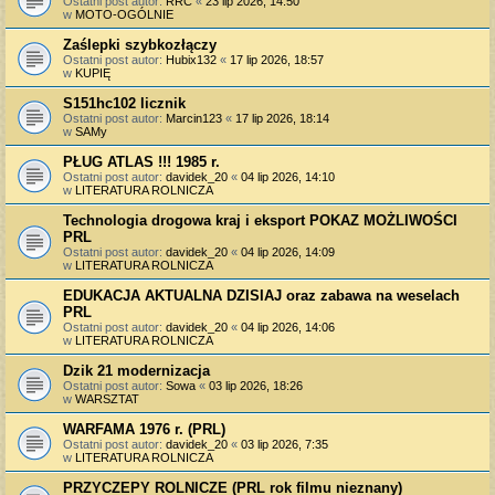
Ostatni post autor:
RRC
«
23 lip 2026, 14:50
w
MOTO-OGÓLNIE
Zaślepki szybkozłączy
Ostatni post autor:
Hubix132
«
17 lip 2026, 18:57
w
KUPIĘ
S151hc102 licznik
Ostatni post autor:
Marcin123
«
17 lip 2026, 18:14
w
SAMy
PŁUG ATLAS !!! 1985 r.
Ostatni post autor:
davidek_20
«
04 lip 2026, 14:10
w
LITERATURA ROLNICZA
Technologia drogowa kraj i eksport POKAZ MOŻLIWOŚCI
PRL
Ostatni post autor:
davidek_20
«
04 lip 2026, 14:09
w
LITERATURA ROLNICZA
EDUKACJA AKTUALNA DZISIAJ oraz zabawa na weselach
PRL
Ostatni post autor:
davidek_20
«
04 lip 2026, 14:06
w
LITERATURA ROLNICZA
Dzik 21 modernizacja
Ostatni post autor:
Sowa
«
03 lip 2026, 18:26
w
WARSZTAT
WARFAMA 1976 r. (PRL)
Ostatni post autor:
davidek_20
«
03 lip 2026, 7:35
w
LITERATURA ROLNICZA
PRZYCZEPY ROLNICZE (PRL rok filmu nieznany)