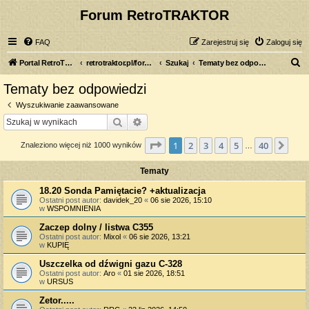
Forum RetroTRAKTOR
FAQ
Zarejestruj się
Zaloguj się
S
Portal RetroTRAKTOR.pl
retrotraktor.pl/forum
Szukaj
Tematy bez odpowiedzi
z
Tematy bez odpowiedzi
u
Wyszukiwanie zaawansowane
k
Szukaj
Wyszukiwanie zaawansowane
a
Strona
1
z
40
1
2
3
4
5
40
Nas
Znaleziono więcej niż 1000 wyników
j
…
Tematy
18.20 Sonda Pamiętacie? +aktualizacja
Ostatni post autor:
davidek_20
«
06 sie 2026, 15:10
w
WSPOMNIENIA
Zaczep dolny / listwa C355
Ostatni post autor:
Mixol
«
06 sie 2026, 13:21
w
KUPIĘ
Uszczelka od dźwigni gazu C-328
Ostatni post autor:
Aro
«
01 sie 2026, 18:51
w
URSUS
Zetor.....