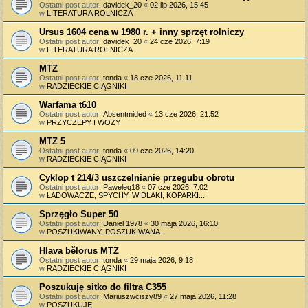
Ostatni post autor:
davidek_20
«
02 lip 2026, 15:45
w
LITERATURA ROLNICZA
Ursus 1604 cena w 1980 r. + inny sprzęt rolniczy
Ostatni post autor:
davidek_20
«
24 cze 2026, 7:19
w
LITERATURA ROLNICZA
MTZ
Ostatni post autor:
tonda
«
18 cze 2026, 11:11
w
RADZIECKIE CIĄGNIKI
Warfama t610
Ostatni post autor:
Absentmided
«
13 cze 2026, 21:52
w
PRZYCZEPY I WOZY
MTZ 5
Ostatni post autor:
tonda
«
09 cze 2026, 14:20
w
RADZIECKIE CIĄGNIKI
Cyklop t 214/3 uszczelnianie przegubu obrotu
Ostatni post autor:
Paweleq18
«
07 cze 2026, 7:02
w
ŁADOWACZE, SPYCHY, WIDLAKI, KOPARKI...
Sprzęgło Super 50
Ostatni post autor:
Daniel 1978
«
30 maja 2026, 16:10
w
POSZUKIWANY, POSZUKIWANA
Hlava bělorus MTZ
Ostatni post autor:
tonda
«
29 maja 2026, 9:18
w
RADZIECKIE CIĄGNIKI
Poszukuję sitko do filtra C355
Ostatni post autor:
Mariuszwciszy89
«
27 maja 2026, 11:28
w
POSZUKUJĘ