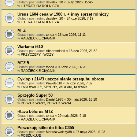
Ostatni post autor:
davidek_20
«
02 lip 2026, 15:45
w
LITERATURA ROLNICZA
Ursus 1604 cena w 1980 r. + inny sprzęt rolniczy
Ostatni post autor:
davidek_20
«
24 cze 2026, 7:19
w
LITERATURA ROLNICZA
MTZ
Ostatni post autor:
tonda
«
18 cze 2026, 11:11
w
RADZIECKIE CIĄGNIKI
Warfama t610
Ostatni post autor:
Absentmided
«
13 cze 2026, 21:52
w
PRZYCZEPY I WOZY
MTZ 5
Ostatni post autor:
tonda
«
09 cze 2026, 14:20
w
RADZIECKIE CIĄGNIKI
Cyklop t 214/3 uszczelnianie przegubu obrotu
Ostatni post autor:
Paweleq18
«
07 cze 2026, 7:02
w
ŁADOWACZE, SPYCHY, WIDLAKI, KOPARKI...
Sprzęgło Super 50
Ostatni post autor:
Daniel 1978
«
30 maja 2026, 16:10
w
POSZUKIWANY, POSZUKIWANA
Hlava bělorus MTZ
Ostatni post autor:
tonda
«
29 maja 2026, 9:18
w
RADZIECKIE CIĄGNIKI
Poszukuję sitko do filtra C355
Ostatni post autor:
Mariuszwciszy89
«
27 maja 2026, 11:28
w
POSZUKUJĘ