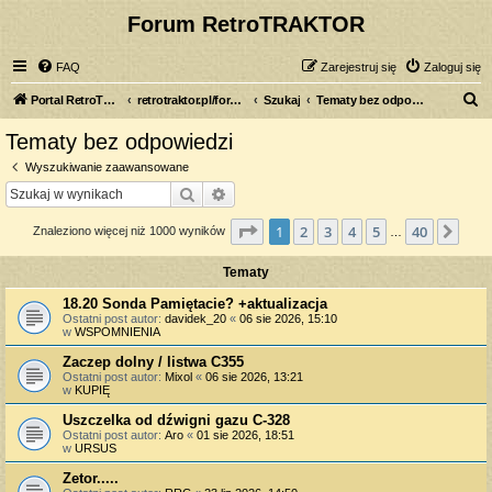
Forum RetroTRAKTOR
FAQ
Zarejestruj się
Zaloguj się
S
Portal RetroTRAKTOR.pl
retrotraktor.pl/forum
Szukaj
Tematy bez odpowiedzi
z
Tematy bez odpowiedzi
u
Wyszukiwanie zaawansowane
k
Szukaj
Wyszukiwanie zaawansowane
a
Strona
1
z
40
1
2
3
4
5
40
Nas
Znaleziono więcej niż 1000 wyników
j
…
Tematy
18.20 Sonda Pamiętacie? +aktualizacja
Ostatni post autor:
davidek_20
«
06 sie 2026, 15:10
w
WSPOMNIENIA
Zaczep dolny / listwa C355
Ostatni post autor:
Mixol
«
06 sie 2026, 13:21
w
KUPIĘ
Uszczelka od dźwigni gazu C-328
Ostatni post autor:
Aro
«
01 sie 2026, 18:51
w
URSUS
Zetor.....