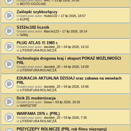
Ostatni post autor:
RRC
«
23 lip 2026, 14:50
w
MOTO-OGÓLNIE
Zaślepki szybkozłączy
Ostatni post autor:
Hubix132
«
17 lip 2026, 18:57
w
KUPIĘ
S151hc102 licznik
Ostatni post autor:
Marcin123
«
17 lip 2026, 18:14
w
SAMy
PŁUG ATLAS !!! 1985 r.
Ostatni post autor:
davidek_20
«
04 lip 2026, 14:10
w
LITERATURA ROLNICZA
Technologia drogowa kraj i eksport POKAZ MOŻLIWOŚCI
PRL
Ostatni post autor:
davidek_20
«
04 lip 2026, 14:09
w
LITERATURA ROLNICZA
EDUKACJA AKTUALNA DZISIAJ oraz zabawa na weselach
PRL
Ostatni post autor:
davidek_20
«
04 lip 2026, 14:06
w
LITERATURA ROLNICZA
Dzik 21 modernizacja
Ostatni post autor:
Sowa
«
03 lip 2026, 18:26
w
WARSZTAT
WARFAMA 1976 r. (PRL)
Ostatni post autor:
davidek_20
«
03 lip 2026, 7:35
w
LITERATURA ROLNICZA
PRZYCZEPY ROLNICZE (PRL rok filmu nieznany)