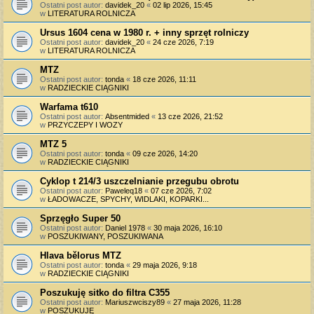
Ostatni post autor:
davidek_20
«
02 lip 2026, 15:45
w
LITERATURA ROLNICZA
Ursus 1604 cena w 1980 r. + inny sprzęt rolniczy
Ostatni post autor:
davidek_20
«
24 cze 2026, 7:19
w
LITERATURA ROLNICZA
MTZ
Ostatni post autor:
tonda
«
18 cze 2026, 11:11
w
RADZIECKIE CIĄGNIKI
Warfama t610
Ostatni post autor:
Absentmided
«
13 cze 2026, 21:52
w
PRZYCZEPY I WOZY
MTZ 5
Ostatni post autor:
tonda
«
09 cze 2026, 14:20
w
RADZIECKIE CIĄGNIKI
Cyklop t 214/3 uszczelnianie przegubu obrotu
Ostatni post autor:
Paweleq18
«
07 cze 2026, 7:02
w
ŁADOWACZE, SPYCHY, WIDLAKI, KOPARKI...
Sprzęgło Super 50
Ostatni post autor:
Daniel 1978
«
30 maja 2026, 16:10
w
POSZUKIWANY, POSZUKIWANA
Hlava bělorus MTZ
Ostatni post autor:
tonda
«
29 maja 2026, 9:18
w
RADZIECKIE CIĄGNIKI
Poszukuję sitko do filtra C355
Ostatni post autor:
Mariuszwciszy89
«
27 maja 2026, 11:28
w
POSZUKUJĘ