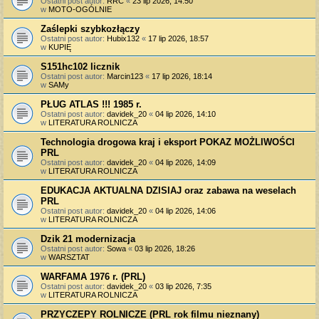
Ostatni post autor:
RRC
«
23 lip 2026, 14:50
w
MOTO-OGÓLNIE
Zaślepki szybkozłączy
Ostatni post autor:
Hubix132
«
17 lip 2026, 18:57
w
KUPIĘ
S151hc102 licznik
Ostatni post autor:
Marcin123
«
17 lip 2026, 18:14
w
SAMy
PŁUG ATLAS !!! 1985 r.
Ostatni post autor:
davidek_20
«
04 lip 2026, 14:10
w
LITERATURA ROLNICZA
Technologia drogowa kraj i eksport POKAZ MOŻLIWOŚCI
PRL
Ostatni post autor:
davidek_20
«
04 lip 2026, 14:09
w
LITERATURA ROLNICZA
EDUKACJA AKTUALNA DZISIAJ oraz zabawa na weselach
PRL
Ostatni post autor:
davidek_20
«
04 lip 2026, 14:06
w
LITERATURA ROLNICZA
Dzik 21 modernizacja
Ostatni post autor:
Sowa
«
03 lip 2026, 18:26
w
WARSZTAT
WARFAMA 1976 r. (PRL)
Ostatni post autor:
davidek_20
«
03 lip 2026, 7:35
w
LITERATURA ROLNICZA
PRZYCZEPY ROLNICZE (PRL rok filmu nieznany)