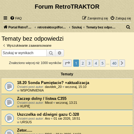
Forum RetroTRAKTOR
FAQ
Zarejestruj się
Zaloguj się
S
Portal RetroTRAKTOR.pl
retrotraktor.pl/forum
Szukaj
Tematy bez odpowiedzi
z
Tematy bez odpowiedzi
u
Wyszukiwanie zaawansowane
k
Szukaj
Wyszukiwanie zaawansowane
a
Strona
1
z
40
1
2
3
4
5
40
Nas
Znaleziono więcej niż 1000 wyników
j
…
Tematy
18.20 Sonda Pamiętacie? +aktualizacja
Ostatni post autor:
davidek_20
«
wczoraj, 15:10
w
WSPOMNIENIA
Zaczep dolny / listwa C355
Ostatni post autor:
Mixol
«
wczoraj, 13:21
w
KUPIĘ
Uszczelka od dźwigni gazu C-328
Ostatni post autor:
Aro
«
01 sie 2026, 18:51
w
URSUS
Zetor.....