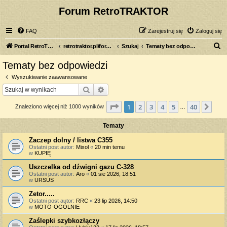
Forum RetroTRAKTOR
FAQ
Zarejestruj się
Zaloguj się
S
Portal RetroTRAKTOR.pl
retrotraktor.pl/forum
Szukaj
Tematy bez odpowiedzi
z
Tematy bez odpowiedzi
u
Wyszukiwanie zaawansowane
k
Szukaj
Wyszukiwanie zaawansowane
a
Strona
1
z
40
1
2
3
4
5
40
Nas
Znaleziono więcej niż 1000 wyników
j
…
Tematy
Zaczep dolny / listwa C355
Ostatni post autor:
Mixol
«
20 min temu
w
KUPIĘ
Uszczelka od dźwigni gazu C-328
Ostatni post autor:
Aro
«
01 sie 2026, 18:51
w
URSUS
Zetor.....
Ostatni post autor:
RRC
«
23 lip 2026, 14:50
w
MOTO-OGÓLNIE
Zaślepki szybkozłączy