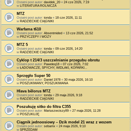
Ostatni post autor:
davidek_20
«
24 cze 2026, 7:19
w
LITERATURA ROLNICZA
MTZ
Ostatni post autor:
tonda
«
18 cze 2026, 11:11
w
RADZIECKIE CIĄGNIKI
Warfama t610
Ostatni post autor:
Absentmided
«
13 cze 2026, 21:52
w
PRZYCZEPY I WOZY
MTZ 5
Ostatni post autor:
tonda
«
09 cze 2026, 14:20
w
RADZIECKIE CIĄGNIKI
Cyklop t 214/3 uszczelnianie przegubu obrotu
Ostatni post autor:
Paweleq18
«
07 cze 2026, 7:02
w
ŁADOWACZE, SPYCHY, WIDLAKI, KOPARKI...
Sprzęgło Super 50
Ostatni post autor:
Daniel 1978
«
30 maja 2026, 16:10
w
POSZUKIWANY, POSZUKIWANA
Hlava bělorus MTZ
Ostatni post autor:
tonda
«
29 maja 2026, 9:18
w
RADZIECKIE CIĄGNIKI
Poszukuję sitko do filtra C355
Ostatni post autor:
Mariuszwciszy89
«
27 maja 2026, 11:28
w
POSZUKUJĘ
Ciągnik jednoosiowy – Dzik model 21 wraz z wozem
Ostatni post autor:
sebamx
«
24 maja 2026, 9:10
w
SPRZEDAM