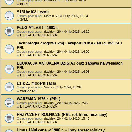
Ostatni post autor:
Hubix132
«
17 lip 2026, 18:57
w
KUPIĘ
S151hc102 licznik
Ostatni post autor:
Marcin123
«
17 lip 2026, 18:14
w
SAMy
PŁUG ATLAS !!! 1985 r.
Ostatni post autor:
davidek_20
«
04 lip 2026, 14:10
w
LITERATURA ROLNICZA
Technologia drogowa kraj i eksport POKAZ MOŻLIWOŚCI
PRL
Ostatni post autor:
davidek_20
«
04 lip 2026, 14:09
w
LITERATURA ROLNICZA
EDUKACJA AKTUALNA DZISIAJ oraz zabawa na weselach
PRL
Ostatni post autor:
davidek_20
«
04 lip 2026, 14:06
w
LITERATURA ROLNICZA
Dzik 21 modernizacja
Ostatni post autor:
Sowa
«
03 lip 2026, 18:26
w
WARSZTAT
WARFAMA 1976 r. (PRL)
Ostatni post autor:
davidek_20
«
03 lip 2026, 7:35
w
LITERATURA ROLNICZA
PRZYCZEPY ROLNICZE (PRL rok filmu nieznany)
Ostatni post autor:
davidek_20
«
02 lip 2026, 15:45
w
LITERATURA ROLNICZA
Ursus 1604 cena w 1980 r. + inny sprzęt rolniczy