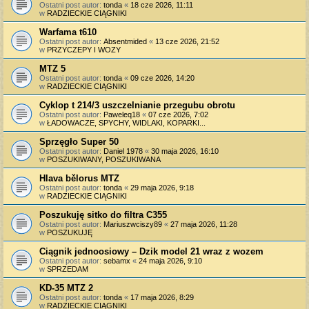
Ostatni post autor:
tonda
«
18 cze 2026, 11:11
w
RADZIECKIE CIĄGNIKI
Warfama t610
Ostatni post autor:
Absentmided
«
13 cze 2026, 21:52
w
PRZYCZEPY I WOZY
MTZ 5
Ostatni post autor:
tonda
«
09 cze 2026, 14:20
w
RADZIECKIE CIĄGNIKI
Cyklop t 214/3 uszczelnianie przegubu obrotu
Ostatni post autor:
Paweleq18
«
07 cze 2026, 7:02
w
ŁADOWACZE, SPYCHY, WIDLAKI, KOPARKI...
Sprzęgło Super 50
Ostatni post autor:
Daniel 1978
«
30 maja 2026, 16:10
w
POSZUKIWANY, POSZUKIWANA
Hlava bělorus MTZ
Ostatni post autor:
tonda
«
29 maja 2026, 9:18
w
RADZIECKIE CIĄGNIKI
Poszukuję sitko do filtra C355
Ostatni post autor:
Mariuszwciszy89
«
27 maja 2026, 11:28
w
POSZUKUJĘ
Ciągnik jednoosiowy – Dzik model 21 wraz z wozem
Ostatni post autor:
sebamx
«
24 maja 2026, 9:10
w
SPRZEDAM
KD-35 MTZ 2
Ostatni post autor:
tonda
«
17 maja 2026, 8:29
w
RADZIECKIE CIĄGNIKI