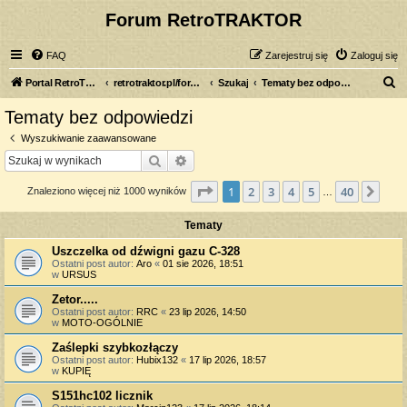
Forum RetroTRAKTOR
FAQ
Zarejestruj się
Zaloguj się
S
Portal RetroTRAKTOR.pl
retrotraktor.pl/forum
Szukaj
Tematy bez odpowiedzi
z
Tematy bez odpowiedzi
u
Wyszukiwanie zaawansowane
k
Szukaj
Wyszukiwanie zaawansowane
a
Strona
1
z
40
1
2
3
4
5
40
Nas
Znaleziono więcej niż 1000 wyników
j
…
Tematy
Uszczelka od dźwigni gazu C-328
Ostatni post autor:
Aro
«
01 sie 2026, 18:51
w
URSUS
Zetor.....
Ostatni post autor:
RRC
«
23 lip 2026, 14:50
w
MOTO-OGÓLNIE
Zaślepki szybkozłączy
Ostatni post autor:
Hubix132
«
17 lip 2026, 18:57
w
KUPIĘ
S151hc102 licznik