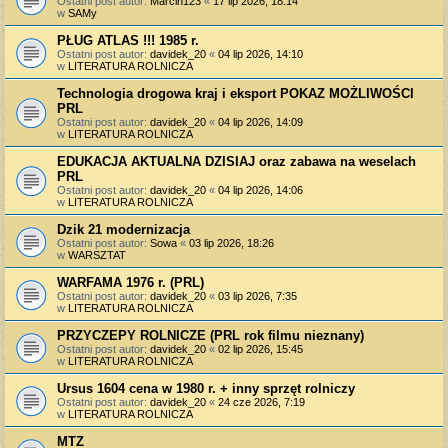
Ostatni post autor:
Marcin123
«
17 lip 2026, 18:14
w
SAMy
PŁUG ATLAS !!! 1985 r.
Ostatni post autor:
davidek_20
«
04 lip 2026, 14:10
w
LITERATURA ROLNICZA
Technologia drogowa kraj i eksport POKAZ MOŻLIWOŚCI
PRL
Ostatni post autor:
davidek_20
«
04 lip 2026, 14:09
w
LITERATURA ROLNICZA
EDUKACJA AKTUALNA DZISIAJ oraz zabawa na weselach
PRL
Ostatni post autor:
davidek_20
«
04 lip 2026, 14:06
w
LITERATURA ROLNICZA
Dzik 21 modernizacja
Ostatni post autor:
Sowa
«
03 lip 2026, 18:26
w
WARSZTAT
WARFAMA 1976 r. (PRL)
Ostatni post autor:
davidek_20
«
03 lip 2026, 7:35
w
LITERATURA ROLNICZA
PRZYCZEPY ROLNICZE (PRL rok filmu nieznany)
Ostatni post autor:
davidek_20
«
02 lip 2026, 15:45
w
LITERATURA ROLNICZA
Ursus 1604 cena w 1980 r. + inny sprzęt rolniczy
Ostatni post autor:
davidek_20
«
24 cze 2026, 7:19
w
LITERATURA ROLNICZA
MTZ