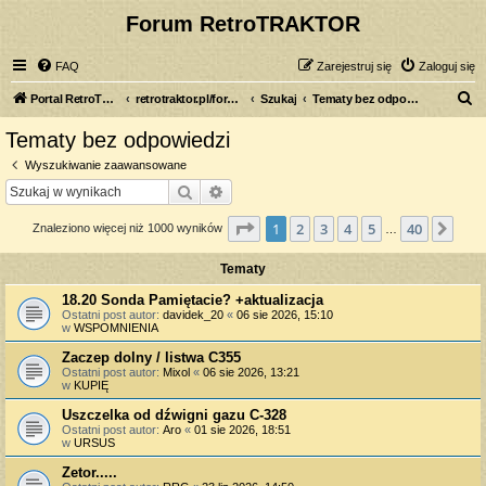
Forum RetroTRAKTOR
FAQ
Zarejestruj się
Zaloguj się
S
Portal RetroTRAKTOR.pl
retrotraktor.pl/forum
Szukaj
Tematy bez odpowiedzi
z
Tematy bez odpowiedzi
u
Wyszukiwanie zaawansowane
k
Szukaj
Wyszukiwanie zaawansowane
a
Strona
1
z
40
1
2
3
4
5
40
Nas
Znaleziono więcej niż 1000 wyników
j
…
Tematy
18.20 Sonda Pamiętacie? +aktualizacja
Ostatni post autor:
davidek_20
«
06 sie 2026, 15:10
w
WSPOMNIENIA
Zaczep dolny / listwa C355
Ostatni post autor:
Mixol
«
06 sie 2026, 13:21
w
KUPIĘ
Uszczelka od dźwigni gazu C-328
Ostatni post autor:
Aro
«
01 sie 2026, 18:51
w
URSUS
Zetor.....