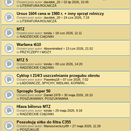
Ostatni post autor:
davidek_20
«
02 lip 2026, 15:45
w
LITERATURA ROLNICZA
Ursus 1604 cena w 1980 r. + inny sprzęt rolniczy
Ostatni post autor:
davidek_20
«
24 cze 2026, 7:19
w
LITERATURA ROLNICZA
MTZ
Ostatni post autor:
tonda
«
18 cze 2026, 11:11
w
RADZIECKIE CIĄGNIKI
Warfama t610
Ostatni post autor:
Absentmided
«
13 cze 2026, 21:52
w
PRZYCZEPY I WOZY
MTZ 5
Ostatni post autor:
tonda
«
09 cze 2026, 14:20
w
RADZIECKIE CIĄGNIKI
Cyklop t 214/3 uszczelnianie przegubu obrotu
Ostatni post autor:
Paweleq18
«
07 cze 2026, 7:02
w
ŁADOWACZE, SPYCHY, WIDLAKI, KOPARKI...
Sprzęgło Super 50
Ostatni post autor:
Daniel 1978
«
30 maja 2026, 16:10
w
POSZUKIWANY, POSZUKIWANA
Hlava bělorus MTZ
Ostatni post autor:
tonda
«
29 maja 2026, 9:18
w
RADZIECKIE CIĄGNIKI
Poszukuję sitko do filtra C355
Ostatni post autor:
Mariuszwciszy89
«
27 maja 2026, 11:28
w
POSZUKUJĘ