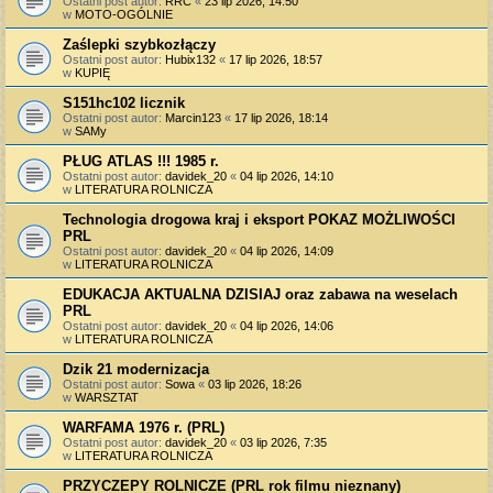
Ostatni post autor:
RRC
«
23 lip 2026, 14:50
w
MOTO-OGÓLNIE
Zaślepki szybkozłączy
Ostatni post autor:
Hubix132
«
17 lip 2026, 18:57
w
KUPIĘ
S151hc102 licznik
Ostatni post autor:
Marcin123
«
17 lip 2026, 18:14
w
SAMy
PŁUG ATLAS !!! 1985 r.
Ostatni post autor:
davidek_20
«
04 lip 2026, 14:10
w
LITERATURA ROLNICZA
Technologia drogowa kraj i eksport POKAZ MOŻLIWOŚCI
PRL
Ostatni post autor:
davidek_20
«
04 lip 2026, 14:09
w
LITERATURA ROLNICZA
EDUKACJA AKTUALNA DZISIAJ oraz zabawa na weselach
PRL
Ostatni post autor:
davidek_20
«
04 lip 2026, 14:06
w
LITERATURA ROLNICZA
Dzik 21 modernizacja
Ostatni post autor:
Sowa
«
03 lip 2026, 18:26
w
WARSZTAT
WARFAMA 1976 r. (PRL)
Ostatni post autor:
davidek_20
«
03 lip 2026, 7:35
w
LITERATURA ROLNICZA
PRZYCZEPY ROLNICZE (PRL rok filmu nieznany)