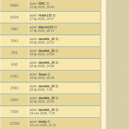
autor:
RRC
6089
23 lip 2026, 14:50
autor:
Hubix132
8329
17 lip 2026, 18:57
autor:
Marcin123
7681
17 lip 2026, 18:14
autor:
davidek_20
7641
04 lip 2026, 14:10
autor:
davidek_20
855
04 lip 2026, 14:09
autor:
davidek_20
830
04 lip 2026, 14:06
autor:
Sowa
2281
03 lip 2026, 18:26
autor:
davidek_20
2583
03 lip 2026, 7:35
autor:
davidek_20
2945
02 lip 2026, 15:45
autor:
davidek_20
7305
24 cze 2026, 7:19
autor:
tonda
22350
18 cze 2026, 11:11