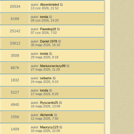
autor:
Absentmided
20534
13 cze 2026, 21:52
autor:
tonda
6169
09 cze 2026, 14:20
autor:
Paweleq18
25142
07 cze 2026, 7:02
autor:
Daniel 1978
33612
30 maja 2026, 16:10
autor:
tonda
3509
29 maja 2026, 9:18
autor:
Mariuszwciszy89
8876
27 maja 2026, 11:28
autor:
sebamx
1832
24 maja 2026, 9:10
autor:
tonda
5227
17 maja 2026, 8:29
autor:
Ryszardo25
4940
16 maja 2026, 13:09
autor:
Alchemik
1556
12 maja 2026, 7:50
autor:
Maurycy123
1409
10 maja 2026, 22:05