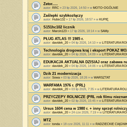
Zetor.....
autor:
RRC
»
23 lip 2026, 14:50
» w
MOTO-OGÓLNIE
Zaślepki szybkozłączy
autor:
Hubix132
»
17 lip 2026, 18:57
» w
KUPIĘ
S151hc102 licznik
autor:
Marcin123
»
17 lip 2026, 18:14
» w
SAMy
PŁUG ATLAS !!! 1985 r.
autor:
davidek_20
»
04 lip 2026, 14:10
» w
LITERATURA RO
Technologia drogowa kraj i eksport POKAZ 
autor:
davidek_20
»
04 lip 2026, 14:09
» w
LITERATURA RO
EDUKACJA AKTUALNA DZISIAJ oraz zabawa na
autor:
davidek_20
»
04 lip 2026, 14:06
» w
LITERATURA RO
Dzik 21 modernizacja
autor:
Sowa
»
03 lip 2026, 18:26
» w
WARSZTAT
WARFAMA 1976 r. (PRL)
autor:
davidek_20
»
03 lip 2026, 7:35
» w
LITERATURA ROL
PRZYCZEPY ROLNICZE (PRL rok filmu nieznan
autor:
davidek_20
»
02 lip 2026, 15:45
» w
LITERATURA RO
Ursus 1604 cena w 1980 r. + inny sprzęt rolnicz
autor:
davidek_20
»
24 cze 2026, 7:19
» w
LITERATURA RO
MTZ
autor:
tonda
»
18 cze 2026, 11:11
» w
RADZIECKIE CIĄGNIK