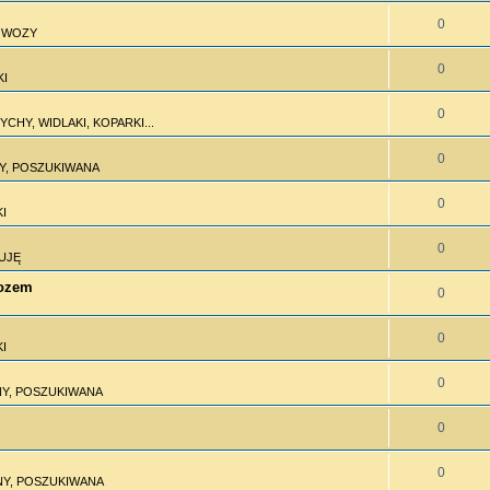
0
I WOZY
0
KI
0
CHY, WIDLAKI, KOPARKI...
0
Y, POSZUKIWANA
0
I
0
UJĘ
wozem
0
0
I
0
Y, POSZUKIWANA
0
0
Y, POSZUKIWANA