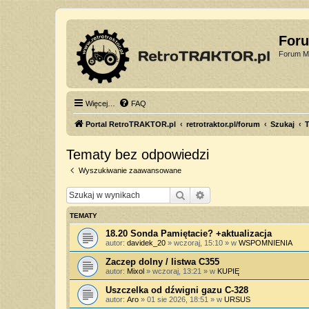
For
Forum Mi
Więcej…
FAQ
Portal RetroTRAKTOR.pl
retrotraktor.pl/forum
Szukaj
T
Tematy bez odpowiedzi
Wyszukiwanie zaawansowane
Szukaj
Wyszukiwanie zaawan
TEMATY
18.20 Sonda Pamiętacie? +aktualizacja
autor:
davidek_20
»
wczoraj, 15:10
» w
WSPOMNIENIA
Zaczep dolny / listwa C355
autor:
Mixol
»
wczoraj, 13:21
» w
KUPIĘ
Uszczelka od dźwigni gazu C-328
autor:
Aro
»
01 sie 2026, 18:51
» w
URSUS