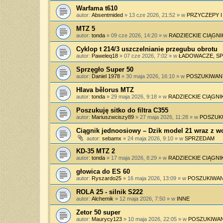
Warfama t610
autor:
Absentmided
»
13 cze 2026, 21:52
» w
PRZYCZEPY 
MTZ 5
autor:
tonda
»
09 cze 2026, 14:20
» w
RADZIECKIE CIĄGNI
Cyklop t 214/3 uszczelnianie przegubu obrotu
autor:
Paweleq18
»
07 cze 2026, 7:02
» w
ŁADOWACZE, SPY
Sprzęgło Super 50
autor:
Daniel 1978
»
30 maja 2026, 16:10
» w
POSZUKIWAN
Hlava bělorus MTZ
autor:
tonda
»
29 maja 2026, 9:18
» w
RADZIECKIE CIĄGNIK
Poszukuję sitko do filtra C355
autor:
Mariuszwciszy89
»
27 maja 2026, 11:28
» w
POSZUK
Ciągnik jednoosiowy – Dzik model 21 wraz z 
autor:
sebamx
»
24 maja 2026, 9:10
» w
SPRZEDAM
KD-35 MTZ 2
autor:
tonda
»
17 maja 2026, 8:29
» w
RADZIECKIE CIĄGNIK
głowica do ES 60
autor:
Ryszardo25
»
16 maja 2026, 13:09
» w
POSZUKIWAN
ROLA 25 - silnik S222
autor:
Alchemik
»
12 maja 2026, 7:50
» w
INNE
Zetor 50 super
autor:
Maurycy123
»
10 maja 2026, 22:05
» w
POSZUKIWAN