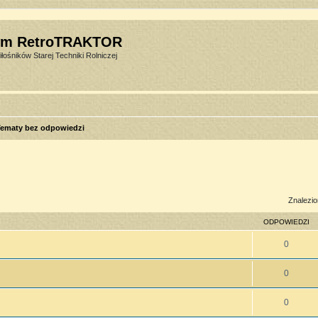
um RetroTRAKTOR
łośników Starej Techniki Rolniczej
ematy bez odpowiedzi
sowane
Znalezio
ODPOWIEDZI
0
0
0