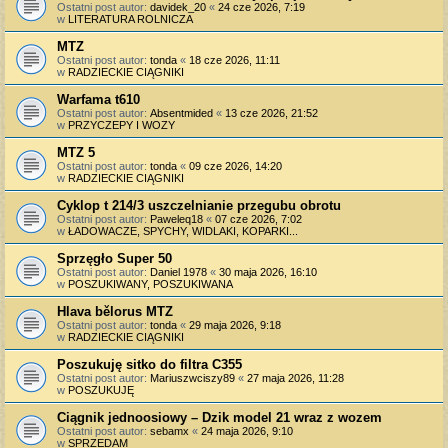
Ostatni post autor:
davidek_20
«
24 cze 2026, 7:19
w
LITERATURA ROLNICZA
MTZ
Ostatni post autor:
tonda
«
18 cze 2026, 11:11
w
RADZIECKIE CIĄGNIKI
Warfama t610
Ostatni post autor:
Absentmided
«
13 cze 2026, 21:52
w
PRZYCZEPY I WOZY
MTZ 5
Ostatni post autor:
tonda
«
09 cze 2026, 14:20
w
RADZIECKIE CIĄGNIKI
Cyklop t 214/3 uszczelnianie przegubu obrotu
Ostatni post autor:
Paweleq18
«
07 cze 2026, 7:02
w
ŁADOWACZE, SPYCHY, WIDLAKI, KOPARKI...
Sprzęgło Super 50
Ostatni post autor:
Daniel 1978
«
30 maja 2026, 16:10
w
POSZUKIWANY, POSZUKIWANA
Hlava bělorus MTZ
Ostatni post autor:
tonda
«
29 maja 2026, 9:18
w
RADZIECKIE CIĄGNIKI
Poszukuję sitko do filtra C355
Ostatni post autor:
Mariuszwciszy89
«
27 maja 2026, 11:28
w
POSZUKUJĘ
Ciągnik jednoosiowy – Dzik model 21 wraz z wozem
Ostatni post autor:
sebamx
«
24 maja 2026, 9:10
w
SPRZEDAM