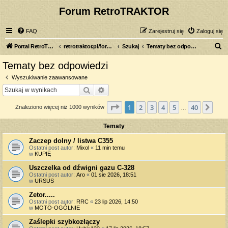
Forum RetroTRAKTOR
FAQ
Zarejestruj się
Zaloguj się
S
Portal RetroTRAKTOR.pl
retrotraktor.pl/forum
Szukaj
Tematy bez odpowiedzi
z
Tematy bez odpowiedzi
u
Wyszukiwanie zaawansowane
k
Szukaj
Wyszukiwanie zaawansowane
a
Strona
1
z
40
1
2
3
4
5
40
Nas
Znaleziono więcej niż 1000 wyników
j
…
Tematy
Zaczep dolny / listwa C355
Ostatni post autor:
Mixol
«
11 min temu
w
KUPIĘ
Uszczelka od dźwigni gazu C-328
Ostatni post autor:
Aro
«
01 sie 2026, 18:51
w
URSUS
Zetor.....
Ostatni post autor:
RRC
«
23 lip 2026, 14:50
w
MOTO-OGÓLNIE
Zaślepki szybkozłączy