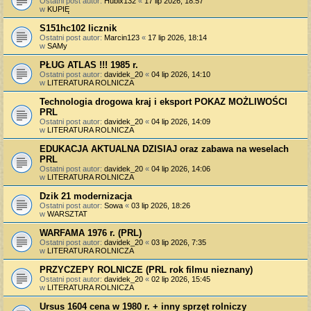
Ostatni post autor:
Hubix132
«
17 lip 2026, 18:57
w
KUPIĘ
S151hc102 licznik
Ostatni post autor:
Marcin123
«
17 lip 2026, 18:14
w
SAMy
PŁUG ATLAS !!! 1985 r.
Ostatni post autor:
davidek_20
«
04 lip 2026, 14:10
w
LITERATURA ROLNICZA
Technologia drogowa kraj i eksport POKAZ MOŻLIWOŚCI
PRL
Ostatni post autor:
davidek_20
«
04 lip 2026, 14:09
w
LITERATURA ROLNICZA
EDUKACJA AKTUALNA DZISIAJ oraz zabawa na weselach
PRL
Ostatni post autor:
davidek_20
«
04 lip 2026, 14:06
w
LITERATURA ROLNICZA
Dzik 21 modernizacja
Ostatni post autor:
Sowa
«
03 lip 2026, 18:26
w
WARSZTAT
WARFAMA 1976 r. (PRL)
Ostatni post autor:
davidek_20
«
03 lip 2026, 7:35
w
LITERATURA ROLNICZA
PRZYCZEPY ROLNICZE (PRL rok filmu nieznany)
Ostatni post autor:
davidek_20
«
02 lip 2026, 15:45
w
LITERATURA ROLNICZA
Ursus 1604 cena w 1980 r. + inny sprzęt rolniczy