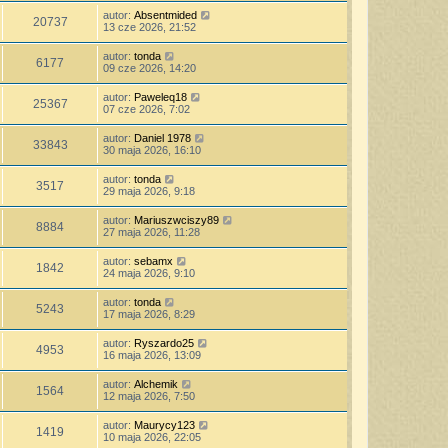
autor:
Absentmided
20737
13 cze 2026, 21:52
autor:
tonda
6177
09 cze 2026, 14:20
autor:
Paweleq18
25367
07 cze 2026, 7:02
autor:
Daniel 1978
33843
30 maja 2026, 16:10
autor:
tonda
3517
29 maja 2026, 9:18
autor:
Mariuszwciszy89
8884
27 maja 2026, 11:28
autor:
sebamx
1842
24 maja 2026, 9:10
autor:
tonda
5243
17 maja 2026, 8:29
autor:
Ryszardo25
4953
16 maja 2026, 13:09
autor:
Alchemik
1564
12 maja 2026, 7:50
autor:
Maurycy123
1419
10 maja 2026, 22:05