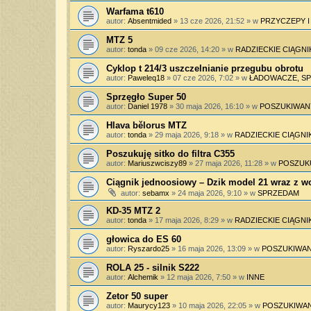
Warfama t610
autor:
Absentmided
»
13 cze 2026, 21:52
» w
PRZYCZEPY 
MTZ 5
autor:
tonda
»
09 cze 2026, 14:20
» w
RADZIECKIE CIĄGNI
Cyklop t 214/3 uszczelnianie przegubu obrotu
autor:
Paweleq18
»
07 cze 2026, 7:02
» w
ŁADOWACZE, SPY
Sprzęgło Super 50
autor:
Daniel 1978
»
30 maja 2026, 16:10
» w
POSZUKIWAN
Hlava bělorus MTZ
autor:
tonda
»
29 maja 2026, 9:18
» w
RADZIECKIE CIĄGNIK
Poszukuję sitko do filtra C355
autor:
Mariuszwciszy89
»
27 maja 2026, 11:28
» w
POSZUK
Ciągnik jednoosiowy – Dzik model 21 wraz z 
autor:
sebamx
»
24 maja 2026, 9:10
» w
SPRZEDAM
KD-35 MTZ 2
autor:
tonda
»
17 maja 2026, 8:29
» w
RADZIECKIE CIĄGNIK
głowica do ES 60
autor:
Ryszardo25
»
16 maja 2026, 13:09
» w
POSZUKIWAN
ROLA 25 - silnik S222
autor:
Alchemik
»
12 maja 2026, 7:50
» w
INNE
Zetor 50 super
autor:
Maurycy123
»
10 maja 2026, 22:05
» w
POSZUKIWAN