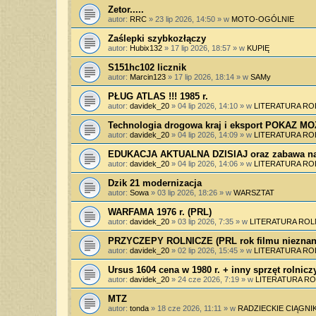
Zetor.....
autor:
RRC
»
23 lip 2026, 14:50
» w
MOTO-OGÓLNIE
Zaślepki szybkozłączy
autor:
Hubix132
»
17 lip 2026, 18:57
» w
KUPIĘ
S151hc102 licznik
autor:
Marcin123
»
17 lip 2026, 18:14
» w
SAMy
PŁUG ATLAS !!! 1985 r.
autor:
davidek_20
»
04 lip 2026, 14:10
» w
LITERATURA RO
Technologia drogowa kraj i eksport POKAZ 
autor:
davidek_20
»
04 lip 2026, 14:09
» w
LITERATURA RO
EDUKACJA AKTUALNA DZISIAJ oraz zabawa na
autor:
davidek_20
»
04 lip 2026, 14:06
» w
LITERATURA RO
Dzik 21 modernizacja
autor:
Sowa
»
03 lip 2026, 18:26
» w
WARSZTAT
WARFAMA 1976 r. (PRL)
autor:
davidek_20
»
03 lip 2026, 7:35
» w
LITERATURA ROL
PRZYCZEPY ROLNICZE (PRL rok filmu nieznan
autor:
davidek_20
»
02 lip 2026, 15:45
» w
LITERATURA RO
Ursus 1604 cena w 1980 r. + inny sprzęt rolnicz
autor:
davidek_20
»
24 cze 2026, 7:19
» w
LITERATURA RO
MTZ
autor:
tonda
»
18 cze 2026, 11:11
» w
RADZIECKIE CIĄGNIK