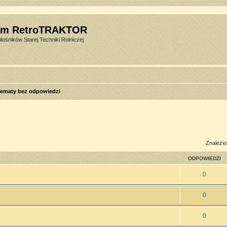
um RetroTRAKTOR
łośników Starej Techniki Rolniczej
ematy bez odpowiedzi
sowane
Znalezio
ODPOWIEDZI
0
0
0