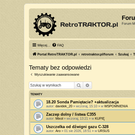
For
Forum Mi
Więcej…
FAQ
Portal RetroTRAKTOR.pl
retrotraktor.pl/forum
Szukaj
T
Tematy bez odpowiedzi
Wyszukiwanie zaawansowane
Szukaj
Wyszukiwanie zaawan
TEMATY
18.20 Sonda Pamiętacie? +aktualizacja
autor:
davidek_20
»
wczoraj, 15:10
» w
WSPOMNIENIA
Zaczep dolny / listwa C355
autor:
Mixol
»
wczoraj, 13:21
» w
KUPIĘ
Uszczelka od dźwigni gazu C-328
autor:
Aro
»
01 sie 2026, 18:51
» w
URSUS