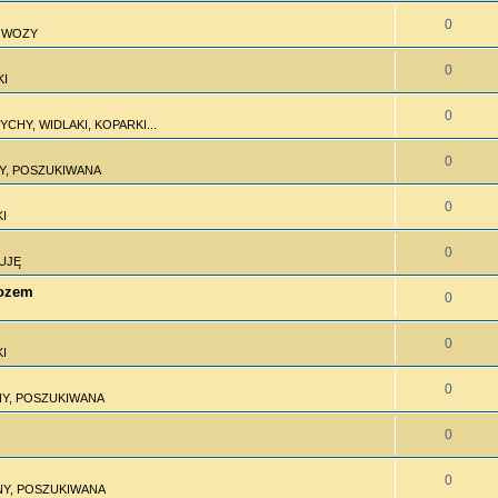
0
I WOZY
0
KI
0
CHY, WIDLAKI, KOPARKI...
0
Y, POSZUKIWANA
0
I
0
UJĘ
wozem
0
0
I
0
Y, POSZUKIWANA
0
0
Y, POSZUKIWANA