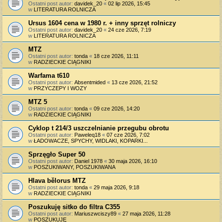
Ostatni post autor:
davidek_20
«
02 lip 2026, 15:45
w
LITERATURA ROLNICZA
Ursus 1604 cena w 1980 r. + inny sprzęt rolniczy
Ostatni post autor:
davidek_20
«
24 cze 2026, 7:19
w
LITERATURA ROLNICZA
MTZ
Ostatni post autor:
tonda
«
18 cze 2026, 11:11
w
RADZIECKIE CIĄGNIKI
Warfama t610
Ostatni post autor:
Absentmided
«
13 cze 2026, 21:52
w
PRZYCZEPY I WOZY
MTZ 5
Ostatni post autor:
tonda
«
09 cze 2026, 14:20
w
RADZIECKIE CIĄGNIKI
Cyklop t 214/3 uszczelnianie przegubu obrotu
Ostatni post autor:
Paweleq18
«
07 cze 2026, 7:02
w
ŁADOWACZE, SPYCHY, WIDLAKI, KOPARKI...
Sprzęgło Super 50
Ostatni post autor:
Daniel 1978
«
30 maja 2026, 16:10
w
POSZUKIWANY, POSZUKIWANA
Hlava bělorus MTZ
Ostatni post autor:
tonda
«
29 maja 2026, 9:18
w
RADZIECKIE CIĄGNIKI
Poszukuję sitko do filtra C355
Ostatni post autor:
Mariuszwciszy89
«
27 maja 2026, 11:28
w
POSZUKUJĘ