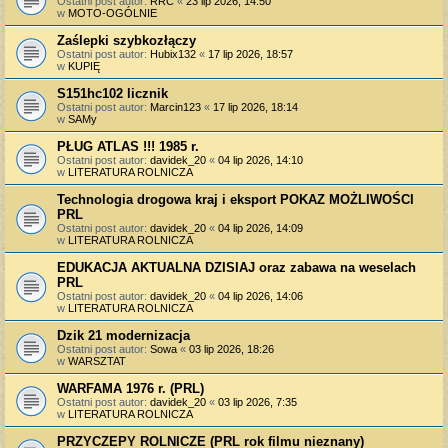
Ostatni post autor:
RRC
«
23 lip 2026, 14:50
w
MOTO-OGÓLNIE
Zaślepki szybkozłączy
Ostatni post autor:
Hubix132
«
17 lip 2026, 18:57
w
KUPIĘ
S151hc102 licznik
Ostatni post autor:
Marcin123
«
17 lip 2026, 18:14
w
SAMy
PŁUG ATLAS !!! 1985 r.
Ostatni post autor:
davidek_20
«
04 lip 2026, 14:10
w
LITERATURA ROLNICZA
Technologia drogowa kraj i eksport POKAZ MOŻLIWOŚCI
PRL
Ostatni post autor:
davidek_20
«
04 lip 2026, 14:09
w
LITERATURA ROLNICZA
EDUKACJA AKTUALNA DZISIAJ oraz zabawa na weselach
PRL
Ostatni post autor:
davidek_20
«
04 lip 2026, 14:06
w
LITERATURA ROLNICZA
Dzik 21 modernizacja
Ostatni post autor:
Sowa
«
03 lip 2026, 18:26
w
WARSZTAT
WARFAMA 1976 r. (PRL)
Ostatni post autor:
davidek_20
«
03 lip 2026, 7:35
w
LITERATURA ROLNICZA
PRZYCZEPY ROLNICZE (PRL rok filmu nieznany)