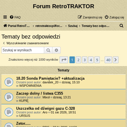
Forum RetroTRAKTOR
FAQ
Zarejestruj się
Zaloguj się
S
Portal RetroTRAKTOR.pl
retrotraktor.pl/forum
Szukaj
Tematy bez odpowiedzi
z
Tematy bez odpowiedzi
u
Wyszukiwanie zaawansowane
k
Szukaj
Wyszukiwanie zaawansowane
a
Strona
1
z
40
1
2
3
4
5
40
Nas
Znaleziono więcej niż 1000 wyników
j
…
Tematy
18.20 Sonda Pamiętacie? +aktualizacja
Ostatni post autor:
davidek_20
«
dzisiaj, 15:10
w
WSPOMNIENIA
Zaczep dolny / listwa C355
Ostatni post autor:
Mixol
«
dzisiaj, 13:21
w
KUPIĘ
Uszczelka od dźwigni gazu C-328
Ostatni post autor:
Aro
«
01 sie 2026, 18:51
w
URSUS
Zetor.....