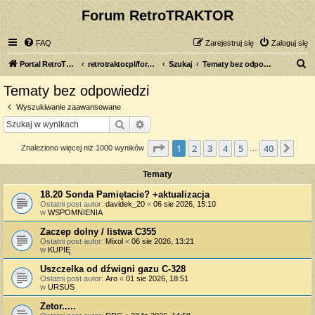
Forum RetroTRAKTOR
FAQ
Zarejestruj się
Zaloguj się
S
Portal RetroTRAKTOR.pl
retrotraktor.pl/forum
Szukaj
Tematy bez odpowiedzi
z
Tematy bez odpowiedzi
u
Wyszukiwanie zaawansowane
k
Szukaj
Wyszukiwanie zaawansowane
a
Strona
1
z
40
1
2
3
4
5
40
Nas
Znaleziono więcej niż 1000 wyników
j
…
Tematy
18.20 Sonda Pamiętacie? +aktualizacja
Ostatni post autor:
davidek_20
«
06 sie 2026, 15:10
w
WSPOMNIENIA
Zaczep dolny / listwa C355
Ostatni post autor:
Mixol
«
06 sie 2026, 13:21
w
KUPIĘ
Uszczelka od dźwigni gazu C-328
Ostatni post autor:
Aro
«
01 sie 2026, 18:51
w
URSUS
Zetor.....