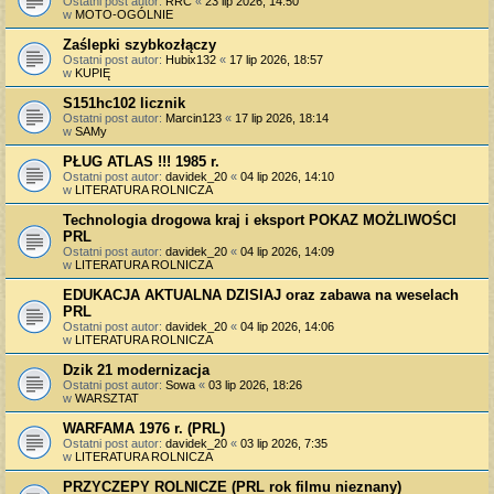
Ostatni post autor:
RRC
«
23 lip 2026, 14:50
w
MOTO-OGÓLNIE
Zaślepki szybkozłączy
Ostatni post autor:
Hubix132
«
17 lip 2026, 18:57
w
KUPIĘ
S151hc102 licznik
Ostatni post autor:
Marcin123
«
17 lip 2026, 18:14
w
SAMy
PŁUG ATLAS !!! 1985 r.
Ostatni post autor:
davidek_20
«
04 lip 2026, 14:10
w
LITERATURA ROLNICZA
Technologia drogowa kraj i eksport POKAZ MOŻLIWOŚCI
PRL
Ostatni post autor:
davidek_20
«
04 lip 2026, 14:09
w
LITERATURA ROLNICZA
EDUKACJA AKTUALNA DZISIAJ oraz zabawa na weselach
PRL
Ostatni post autor:
davidek_20
«
04 lip 2026, 14:06
w
LITERATURA ROLNICZA
Dzik 21 modernizacja
Ostatni post autor:
Sowa
«
03 lip 2026, 18:26
w
WARSZTAT
WARFAMA 1976 r. (PRL)
Ostatni post autor:
davidek_20
«
03 lip 2026, 7:35
w
LITERATURA ROLNICZA
PRZYCZEPY ROLNICZE (PRL rok filmu nieznany)