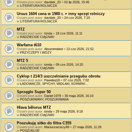
Ostatni post autor:
davidek_20
«
02 lip 2026, 15:45
w
LITERATURA ROLNICZA
Ursus 1604 cena w 1980 r. + inny sprzęt rolniczy
Ostatni post autor:
davidek_20
«
24 cze 2026, 7:19
w
LITERATURA ROLNICZA
MTZ
Ostatni post autor:
tonda
«
18 cze 2026, 11:11
w
RADZIECKIE CIĄGNIKI
Warfama t610
Ostatni post autor:
Absentmided
«
13 cze 2026, 21:52
w
PRZYCZEPY I WOZY
MTZ 5
Ostatni post autor:
tonda
«
09 cze 2026, 14:20
w
RADZIECKIE CIĄGNIKI
Cyklop t 214/3 uszczelnianie przegubu obrotu
Ostatni post autor:
Paweleq18
«
07 cze 2026, 7:02
w
ŁADOWACZE, SPYCHY, WIDLAKI, KOPARKI...
Sprzęgło Super 50
Ostatni post autor:
Daniel 1978
«
30 maja 2026, 16:10
w
POSZUKIWANY, POSZUKIWANA
Hlava bělorus MTZ
Ostatni post autor:
tonda
«
29 maja 2026, 9:18
w
RADZIECKIE CIĄGNIKI
Poszukuję sitko do filtra C355
Ostatni post autor:
Mariuszwciszy89
«
27 maja 2026, 11:28
w
POSZUKUJĘ