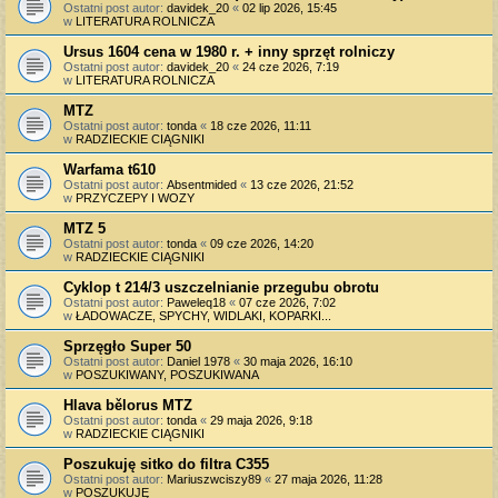
Ostatni post autor:
davidek_20
«
02 lip 2026, 15:45
w
LITERATURA ROLNICZA
Ursus 1604 cena w 1980 r. + inny sprzęt rolniczy
Ostatni post autor:
davidek_20
«
24 cze 2026, 7:19
w
LITERATURA ROLNICZA
MTZ
Ostatni post autor:
tonda
«
18 cze 2026, 11:11
w
RADZIECKIE CIĄGNIKI
Warfama t610
Ostatni post autor:
Absentmided
«
13 cze 2026, 21:52
w
PRZYCZEPY I WOZY
MTZ 5
Ostatni post autor:
tonda
«
09 cze 2026, 14:20
w
RADZIECKIE CIĄGNIKI
Cyklop t 214/3 uszczelnianie przegubu obrotu
Ostatni post autor:
Paweleq18
«
07 cze 2026, 7:02
w
ŁADOWACZE, SPYCHY, WIDLAKI, KOPARKI...
Sprzęgło Super 50
Ostatni post autor:
Daniel 1978
«
30 maja 2026, 16:10
w
POSZUKIWANY, POSZUKIWANA
Hlava bělorus MTZ
Ostatni post autor:
tonda
«
29 maja 2026, 9:18
w
RADZIECKIE CIĄGNIKI
Poszukuję sitko do filtra C355
Ostatni post autor:
Mariuszwciszy89
«
27 maja 2026, 11:28
w
POSZUKUJĘ