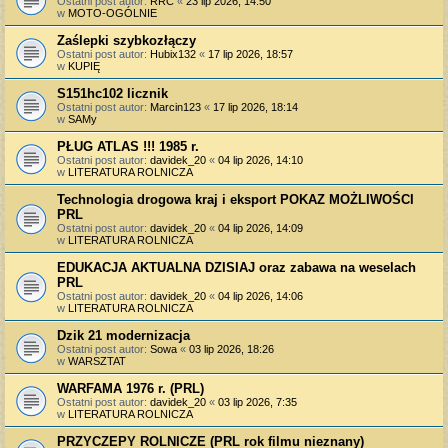
Ostatni post autor:
RRC
«
23 lip 2026, 14:50
w
MOTO-OGÓLNIE
Zaślepki szybkozłączy
Ostatni post autor:
Hubix132
«
17 lip 2026, 18:57
w
KUPIĘ
S151hc102 licznik
Ostatni post autor:
Marcin123
«
17 lip 2026, 18:14
w
SAMy
PŁUG ATLAS !!! 1985 r.
Ostatni post autor:
davidek_20
«
04 lip 2026, 14:10
w
LITERATURA ROLNICZA
Technologia drogowa kraj i eksport POKAZ MOŻLIWOŚCI
PRL
Ostatni post autor:
davidek_20
«
04 lip 2026, 14:09
w
LITERATURA ROLNICZA
EDUKACJA AKTUALNA DZISIAJ oraz zabawa na weselach
PRL
Ostatni post autor:
davidek_20
«
04 lip 2026, 14:06
w
LITERATURA ROLNICZA
Dzik 21 modernizacja
Ostatni post autor:
Sowa
«
03 lip 2026, 18:26
w
WARSZTAT
WARFAMA 1976 r. (PRL)
Ostatni post autor:
davidek_20
«
03 lip 2026, 7:35
w
LITERATURA ROLNICZA
PRZYCZEPY ROLNICZE (PRL rok filmu nieznany)