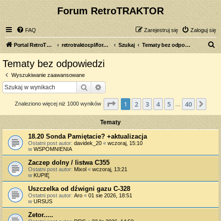
Forum RetroTRAKTOR
FAQ
Zarejestruj się
Zaloguj się
S
Portal RetroTRAKTOR.pl
retrotraktor.pl/forum
Szukaj
Tematy bez odpowiedzi
z
Tematy bez odpowiedzi
u
Wyszukiwanie zaawansowane
k
Szukaj
Wyszukiwanie zaawansowane
a
Strona
1
z
40
1
2
3
4
5
40
Nas
Znaleziono więcej niż 1000 wyników
j
…
Tematy
18.20 Sonda Pamiętacie? +aktualizacja
Ostatni post autor:
davidek_20
«
wczoraj, 15:10
w
WSPOMNIENIA
Zaczep dolny / listwa C355
Ostatni post autor:
Mixol
«
wczoraj, 13:21
w
KUPIĘ
Uszczelka od dźwigni gazu C-328
Ostatni post autor:
Aro
«
01 sie 2026, 18:51
w
URSUS
Zetor.....