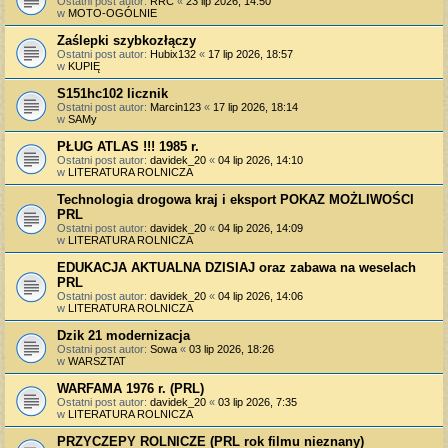
Ostatni post autor:
RRC
«
23 lip 2026, 14:50
w
MOTO-OGÓLNIE
Zaślepki szybkozłączy
Ostatni post autor:
Hubix132
«
17 lip 2026, 18:57
w
KUPIĘ
S151hc102 licznik
Ostatni post autor:
Marcin123
«
17 lip 2026, 18:14
w
SAMy
PŁUG ATLAS !!! 1985 r.
Ostatni post autor:
davidek_20
«
04 lip 2026, 14:10
w
LITERATURA ROLNICZA
Technologia drogowa kraj i eksport POKAZ MOŻLIWOŚCI
PRL
Ostatni post autor:
davidek_20
«
04 lip 2026, 14:09
w
LITERATURA ROLNICZA
EDUKACJA AKTUALNA DZISIAJ oraz zabawa na weselach
PRL
Ostatni post autor:
davidek_20
«
04 lip 2026, 14:06
w
LITERATURA ROLNICZA
Dzik 21 modernizacja
Ostatni post autor:
Sowa
«
03 lip 2026, 18:26
w
WARSZTAT
WARFAMA 1976 r. (PRL)
Ostatni post autor:
davidek_20
«
03 lip 2026, 7:35
w
LITERATURA ROLNICZA
PRZYCZEPY ROLNICZE (PRL rok filmu nieznany)