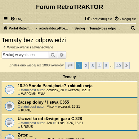
Forum RetroTRAKTOR
FAQ
Zarejestruj się
Zaloguj się
S
Portal RetroTRAKTOR.pl
retrotraktor.pl/forum
Szukaj
Tematy bez odpowiedzi
z
Tematy bez odpowiedzi
u
Wyszukiwanie zaawansowane
k
Szukaj
Wyszukiwanie zaawansowane
a
Strona
1
z
40
1
2
3
4
5
40
Nas
Znaleziono więcej niż 1000 wyników
j
…
Tematy
18.20 Sonda Pamiętacie? +aktualizacja
Ostatni post autor:
davidek_20
«
wczoraj, 15:10
w
WSPOMNIENIA
Zaczep dolny / listwa C355
Ostatni post autor:
Mixol
«
wczoraj, 13:21
w
KUPIĘ
Uszczelka od dźwigni gazu C-328
Ostatni post autor:
Aro
«
01 sie 2026, 18:51
w
URSUS
Zetor.....