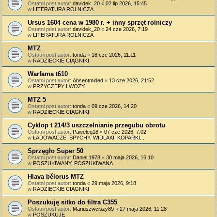
Ostatni post autor:
davidek_20
«
02 lip 2026, 15:45
w
LITERATURA ROLNICZA
Ursus 1604 cena w 1980 r. + inny sprzęt rolniczy
Ostatni post autor:
davidek_20
«
24 cze 2026, 7:19
w
LITERATURA ROLNICZA
MTZ
Ostatni post autor:
tonda
«
18 cze 2026, 11:11
w
RADZIECKIE CIĄGNIKI
Warfama t610
Ostatni post autor:
Absentmided
«
13 cze 2026, 21:52
w
PRZYCZEPY I WOZY
MTZ 5
Ostatni post autor:
tonda
«
09 cze 2026, 14:20
w
RADZIECKIE CIĄGNIKI
Cyklop t 214/3 uszczelnianie przegubu obrotu
Ostatni post autor:
Paweleq18
«
07 cze 2026, 7:02
w
ŁADOWACZE, SPYCHY, WIDLAKI, KOPARKI...
Sprzęgło Super 50
Ostatni post autor:
Daniel 1978
«
30 maja 2026, 16:10
w
POSZUKIWANY, POSZUKIWANA
Hlava bělorus MTZ
Ostatni post autor:
tonda
«
29 maja 2026, 9:18
w
RADZIECKIE CIĄGNIKI
Poszukuję sitko do filtra C355
Ostatni post autor:
Mariuszwciszy89
«
27 maja 2026, 11:28
w
POSZUKUJĘ