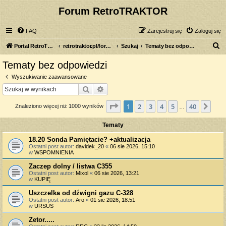
Forum RetroTRAKTOR
FAQ
Zarejestruj się
Zaloguj się
S
Portal RetroTRAKTOR.pl
retrotraktor.pl/forum
Szukaj
Tematy bez odpowiedzi
z
Tematy bez odpowiedzi
u
Wyszukiwanie zaawansowane
k
Szukaj
Wyszukiwanie zaawansowane
a
Strona
1
z
40
1
2
3
4
5
40
Nas
Znaleziono więcej niż 1000 wyników
j
…
Tematy
18.20 Sonda Pamiętacie? +aktualizacja
Ostatni post autor:
davidek_20
«
06 sie 2026, 15:10
w
WSPOMNIENIA
Zaczep dolny / listwa C355
Ostatni post autor:
Mixol
«
06 sie 2026, 13:21
w
KUPIĘ
Uszczelka od dźwigni gazu C-328
Ostatni post autor:
Aro
«
01 sie 2026, 18:51
w
URSUS
Zetor.....