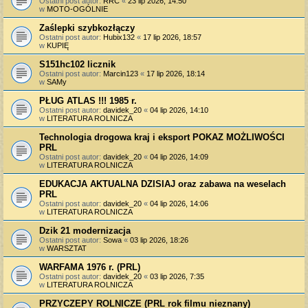
Ostatni post autor:
RRC
«
23 lip 2026, 14:50
w
MOTO-OGÓLNIE
Zaślepki szybkozłączy
Ostatni post autor:
Hubix132
«
17 lip 2026, 18:57
w
KUPIĘ
S151hc102 licznik
Ostatni post autor:
Marcin123
«
17 lip 2026, 18:14
w
SAMy
PŁUG ATLAS !!! 1985 r.
Ostatni post autor:
davidek_20
«
04 lip 2026, 14:10
w
LITERATURA ROLNICZA
Technologia drogowa kraj i eksport POKAZ MOŻLIWOŚCI
PRL
Ostatni post autor:
davidek_20
«
04 lip 2026, 14:09
w
LITERATURA ROLNICZA
EDUKACJA AKTUALNA DZISIAJ oraz zabawa na weselach
PRL
Ostatni post autor:
davidek_20
«
04 lip 2026, 14:06
w
LITERATURA ROLNICZA
Dzik 21 modernizacja
Ostatni post autor:
Sowa
«
03 lip 2026, 18:26
w
WARSZTAT
WARFAMA 1976 r. (PRL)
Ostatni post autor:
davidek_20
«
03 lip 2026, 7:35
w
LITERATURA ROLNICZA
PRZYCZEPY ROLNICZE (PRL rok filmu nieznany)