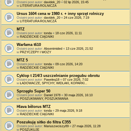
Ostatni post autor:
davidek_20
«
02 lip 2026, 15:45
w
LITERATURA ROLNICZA
Ursus 1604 cena w 1980 r. + inny sprzęt rolniczy
Ostatni post autor:
davidek_20
«
24 cze 2026, 7:19
w
LITERATURA ROLNICZA
MTZ
Ostatni post autor:
tonda
«
18 cze 2026, 11:11
w
RADZIECKIE CIĄGNIKI
Warfama t610
Ostatni post autor:
Absentmided
«
13 cze 2026, 21:52
w
PRZYCZEPY I WOZY
MTZ 5
Ostatni post autor:
tonda
«
09 cze 2026, 14:20
w
RADZIECKIE CIĄGNIKI
Cyklop t 214/3 uszczelnianie przegubu obrotu
Ostatni post autor:
Paweleq18
«
07 cze 2026, 7:02
w
ŁADOWACZE, SPYCHY, WIDLAKI, KOPARKI...
Sprzęgło Super 50
Ostatni post autor:
Daniel 1978
«
30 maja 2026, 16:10
w
POSZUKIWANY, POSZUKIWANA
Hlava bělorus MTZ
Ostatni post autor:
tonda
«
29 maja 2026, 9:18
w
RADZIECKIE CIĄGNIKI
Poszukuję sitko do filtra C355
Ostatni post autor:
Mariuszwciszy89
«
27 maja 2026, 11:28
w
POSZUKUJĘ