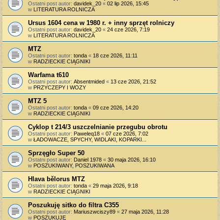
Ostatni post autor:
davidek_20
«
02 lip 2026, 15:45
w
LITERATURA ROLNICZA
Ursus 1604 cena w 1980 r. + inny sprzęt rolniczy
Ostatni post autor:
davidek_20
«
24 cze 2026, 7:19
w
LITERATURA ROLNICZA
MTZ
Ostatni post autor:
tonda
«
18 cze 2026, 11:11
w
RADZIECKIE CIĄGNIKI
Warfama t610
Ostatni post autor:
Absentmided
«
13 cze 2026, 21:52
w
PRZYCZEPY I WOZY
MTZ 5
Ostatni post autor:
tonda
«
09 cze 2026, 14:20
w
RADZIECKIE CIĄGNIKI
Cyklop t 214/3 uszczelnianie przegubu obrotu
Ostatni post autor:
Paweleq18
«
07 cze 2026, 7:02
w
ŁADOWACZE, SPYCHY, WIDLAKI, KOPARKI...
Sprzęgło Super 50
Ostatni post autor:
Daniel 1978
«
30 maja 2026, 16:10
w
POSZUKIWANY, POSZUKIWANA
Hlava bělorus MTZ
Ostatni post autor:
tonda
«
29 maja 2026, 9:18
w
RADZIECKIE CIĄGNIKI
Poszukuję sitko do filtra C355
Ostatni post autor:
Mariuszwciszy89
«
27 maja 2026, 11:28
w
POSZUKUJĘ