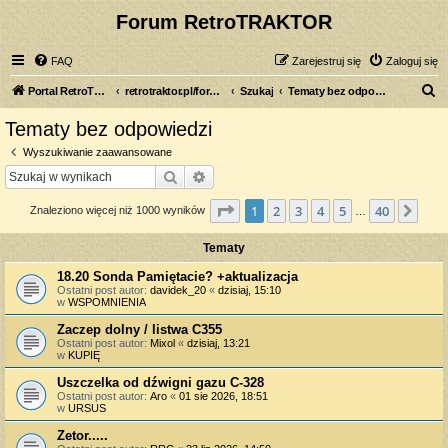
Forum RetroTRAKTOR
FAQ
Zarejestruj się
Zaloguj się
S
Portal RetroTRAKTOR.pl
retrotraktor.pl/forum
Szukaj
Tematy bez odpowiedzi
z
Tematy bez odpowiedzi
u
Wyszukiwanie zaawansowane
k
Szukaj
Wyszukiwanie zaawansowane
a
Strona
1
z
40
1
2
3
4
5
40
Nas
Znaleziono więcej niż 1000 wyników
j
…
Tematy
18.20 Sonda Pamiętacie? +aktualizacja
Ostatni post autor:
davidek_20
«
dzisiaj, 15:10
w
WSPOMNIENIA
Zaczep dolny / listwa C355
Ostatni post autor:
Mixol
«
dzisiaj, 13:21
w
KUPIĘ
Uszczelka od dźwigni gazu C-328
Ostatni post autor:
Aro
«
01 sie 2026, 18:51
w
URSUS
Zetor.....