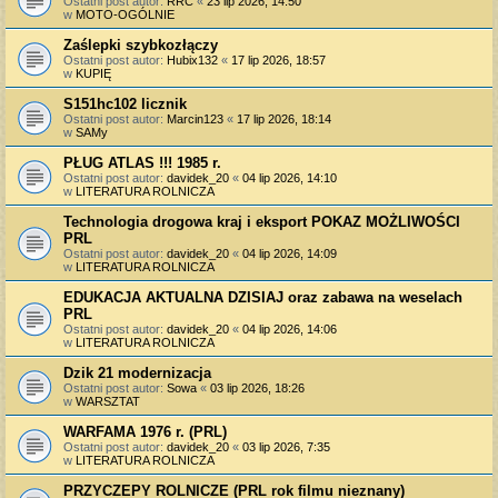
Ostatni post autor:
RRC
«
23 lip 2026, 14:50
w
MOTO-OGÓLNIE
Zaślepki szybkozłączy
Ostatni post autor:
Hubix132
«
17 lip 2026, 18:57
w
KUPIĘ
S151hc102 licznik
Ostatni post autor:
Marcin123
«
17 lip 2026, 18:14
w
SAMy
PŁUG ATLAS !!! 1985 r.
Ostatni post autor:
davidek_20
«
04 lip 2026, 14:10
w
LITERATURA ROLNICZA
Technologia drogowa kraj i eksport POKAZ MOŻLIWOŚCI
PRL
Ostatni post autor:
davidek_20
«
04 lip 2026, 14:09
w
LITERATURA ROLNICZA
EDUKACJA AKTUALNA DZISIAJ oraz zabawa na weselach
PRL
Ostatni post autor:
davidek_20
«
04 lip 2026, 14:06
w
LITERATURA ROLNICZA
Dzik 21 modernizacja
Ostatni post autor:
Sowa
«
03 lip 2026, 18:26
w
WARSZTAT
WARFAMA 1976 r. (PRL)
Ostatni post autor:
davidek_20
«
03 lip 2026, 7:35
w
LITERATURA ROLNICZA
PRZYCZEPY ROLNICZE (PRL rok filmu nieznany)