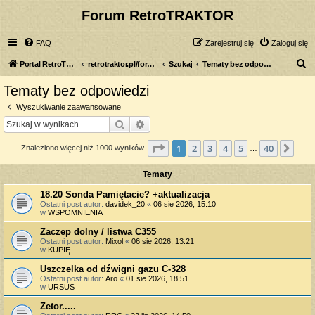
Forum RetroTRAKTOR
FAQ
Zarejestruj się
Zaloguj się
S
Portal RetroTRAKTOR.pl
retrotraktor.pl/forum
Szukaj
Tematy bez odpowiedzi
z
Tematy bez odpowiedzi
u
Wyszukiwanie zaawansowane
k
Szukaj
Wyszukiwanie zaawansowane
a
Strona
1
z
40
1
2
3
4
5
40
Nas
Znaleziono więcej niż 1000 wyników
j
…
Tematy
18.20 Sonda Pamiętacie? +aktualizacja
Ostatni post autor:
davidek_20
«
06 sie 2026, 15:10
w
WSPOMNIENIA
Zaczep dolny / listwa C355
Ostatni post autor:
Mixol
«
06 sie 2026, 13:21
w
KUPIĘ
Uszczelka od dźwigni gazu C-328
Ostatni post autor:
Aro
«
01 sie 2026, 18:51
w
URSUS
Zetor.....