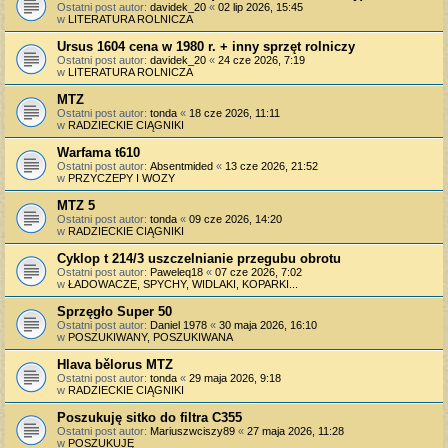
Ostatni post autor:
davidek_20
«
02 lip 2026, 15:45
w
LITERATURA ROLNICZA
Ursus 1604 cena w 1980 r. + inny sprzęt rolniczy
Ostatni post autor:
davidek_20
«
24 cze 2026, 7:19
w
LITERATURA ROLNICZA
MTZ
Ostatni post autor:
tonda
«
18 cze 2026, 11:11
w
RADZIECKIE CIĄGNIKI
Warfama t610
Ostatni post autor:
Absentmided
«
13 cze 2026, 21:52
w
PRZYCZEPY I WOZY
MTZ 5
Ostatni post autor:
tonda
«
09 cze 2026, 14:20
w
RADZIECKIE CIĄGNIKI
Cyklop t 214/3 uszczelnianie przegubu obrotu
Ostatni post autor:
Paweleq18
«
07 cze 2026, 7:02
w
ŁADOWACZE, SPYCHY, WIDLAKI, KOPARKI...
Sprzęgło Super 50
Ostatni post autor:
Daniel 1978
«
30 maja 2026, 16:10
w
POSZUKIWANY, POSZUKIWANA
Hlava bělorus MTZ
Ostatni post autor:
tonda
«
29 maja 2026, 9:18
w
RADZIECKIE CIĄGNIKI
Poszukuję sitko do filtra C355
Ostatni post autor:
Mariuszwciszy89
«
27 maja 2026, 11:28
w
POSZUKUJĘ