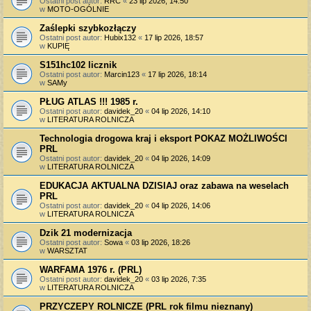
Ostatni post autor:
RRC
«
23 lip 2026, 14:50
w
MOTO-OGÓLNIE
Zaślepki szybkozłączy
Ostatni post autor:
Hubix132
«
17 lip 2026, 18:57
w
KUPIĘ
S151hc102 licznik
Ostatni post autor:
Marcin123
«
17 lip 2026, 18:14
w
SAMy
PŁUG ATLAS !!! 1985 r.
Ostatni post autor:
davidek_20
«
04 lip 2026, 14:10
w
LITERATURA ROLNICZA
Technologia drogowa kraj i eksport POKAZ MOŻLIWOŚCI
PRL
Ostatni post autor:
davidek_20
«
04 lip 2026, 14:09
w
LITERATURA ROLNICZA
EDUKACJA AKTUALNA DZISIAJ oraz zabawa na weselach
PRL
Ostatni post autor:
davidek_20
«
04 lip 2026, 14:06
w
LITERATURA ROLNICZA
Dzik 21 modernizacja
Ostatni post autor:
Sowa
«
03 lip 2026, 18:26
w
WARSZTAT
WARFAMA 1976 r. (PRL)
Ostatni post autor:
davidek_20
«
03 lip 2026, 7:35
w
LITERATURA ROLNICZA
PRZYCZEPY ROLNICZE (PRL rok filmu nieznany)