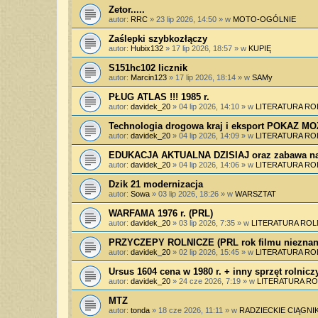
Zetor.....
autor:
RRC
»
23 lip 2026, 14:50
» w
MOTO-OGÓLNIE
Zaślepki szybkozłączy
autor:
Hubix132
»
17 lip 2026, 18:57
» w
KUPIĘ
S151hc102 licznik
autor:
Marcin123
»
17 lip 2026, 18:14
» w
SAMy
PŁUG ATLAS !!! 1985 r.
autor:
davidek_20
»
04 lip 2026, 14:10
» w
LITERATURA RO
Technologia drogowa kraj i eksport POKAZ 
autor:
davidek_20
»
04 lip 2026, 14:09
» w
LITERATURA RO
EDUKACJA AKTUALNA DZISIAJ oraz zabawa na
autor:
davidek_20
»
04 lip 2026, 14:06
» w
LITERATURA RO
Dzik 21 modernizacja
autor:
Sowa
»
03 lip 2026, 18:26
» w
WARSZTAT
WARFAMA 1976 r. (PRL)
autor:
davidek_20
»
03 lip 2026, 7:35
» w
LITERATURA ROL
PRZYCZEPY ROLNICZE (PRL rok filmu nieznan
autor:
davidek_20
»
02 lip 2026, 15:45
» w
LITERATURA RO
Ursus 1604 cena w 1980 r. + inny sprzęt rolnicz
autor:
davidek_20
»
24 cze 2026, 7:19
» w
LITERATURA RO
MTZ
autor:
tonda
»
18 cze 2026, 11:11
» w
RADZIECKIE CIĄGNIK