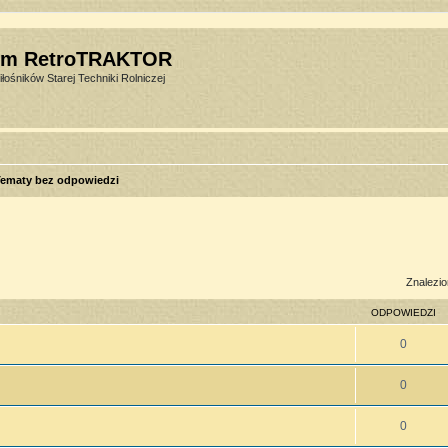
um RetroTRAKTOR
łośników Starej Techniki Rolniczej
ematy bez odpowiedzi
sowane
Znalezio
ODPOWIEDZI
0
0
0