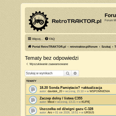
For
Forum Mi
Więcej…
FAQ
Portal RetroTRAKTOR.pl
retrotraktor.pl/forum
Szukaj
T
Tematy bez odpowiedzi
Wyszukiwanie zaawansowane
Szukaj
Wyszukiwanie zaawan
TEMATY
18.20 Sonda Pamiętacie? +aktualizacja
autor:
davidek_20
»
wczoraj, 15:10
» w
WSPOMNIENIA
Zaczep dolny / listwa C355
autor:
Mixol
»
wczoraj, 13:21
» w
KUPIĘ
Uszczelka od dźwigni gazu C-328
autor:
Aro
»
01 sie 2026, 18:51
» w
URSUS