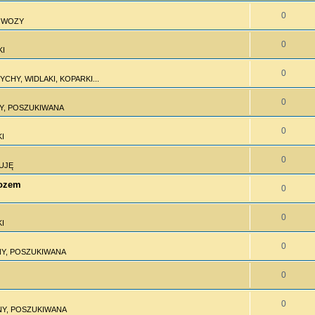
0
I WOZY
0
KI
0
CHY, WIDLAKI, KOPARKI...
0
Y, POSZUKIWANA
0
I
0
UJĘ
wozem
0
0
I
0
Y, POSZUKIWANA
0
0
Y, POSZUKIWANA