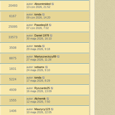
autor:
Absentmided
20493
13 cze 2026, 21:52
autor:
tonda
6167
09 cze 2026, 14:20
autor:
Paweleq18
25095
07 cze 2026, 7:02
autor:
Daniel 1978
33573
30 maja 2026, 16:10
autor:
tonda
3508
29 maja 2026, 9:18
autor:
Mariuszwciszy89
8875
27 maja 2026, 11:28
autor:
sebamx
1831
24 maja 2026, 9:10
autor:
tonda
5224
17 maja 2026, 8:29
autor:
Ryszardo25
4939
16 maja 2026, 13:09
autor:
Alchemik
1555
12 maja 2026, 7:50
autor:
Maurycy123
1406
10 maja 2026, 22:05