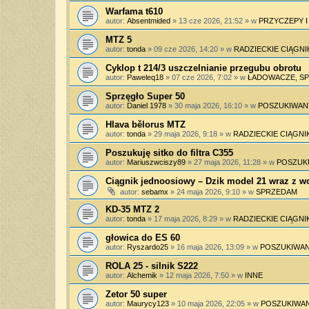
Warfama t610
autor:
Absentmided
»
13 cze 2026, 21:52
» w
PRZYCZEPY 
MTZ 5
autor:
tonda
»
09 cze 2026, 14:20
» w
RADZIECKIE CIĄGNI
Cyklop t 214/3 uszczelnianie przegubu obrotu
autor:
Paweleq18
»
07 cze 2026, 7:02
» w
ŁADOWACZE, SPY
Sprzęgło Super 50
autor:
Daniel 1978
»
30 maja 2026, 16:10
» w
POSZUKIWAN
Hlava bělorus MTZ
autor:
tonda
»
29 maja 2026, 9:18
» w
RADZIECKIE CIĄGNIK
Poszukuję sitko do filtra C355
autor:
Mariuszwciszy89
»
27 maja 2026, 11:28
» w
POSZUK
Ciągnik jednoosiowy – Dzik model 21 wraz z 
autor:
sebamx
»
24 maja 2026, 9:10
» w
SPRZEDAM
KD-35 MTZ 2
autor:
tonda
»
17 maja 2026, 8:29
» w
RADZIECKIE CIĄGNIK
głowica do ES 60
autor:
Ryszardo25
»
16 maja 2026, 13:09
» w
POSZUKIWAN
ROLA 25 - silnik S222
autor:
Alchemik
»
12 maja 2026, 7:50
» w
INNE
Zetor 50 super
autor:
Maurycy123
»
10 maja 2026, 22:05
» w
POSZUKIWAN