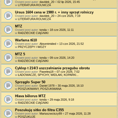
Ostatni post autor:
davidek_20
«
02 lip 2026, 15:45
w
LITERATURA ROLNICZA
Ursus 1604 cena w 1980 r. + inny sprzęt rolniczy
Ostatni post autor:
davidek_20
«
24 cze 2026, 7:19
w
LITERATURA ROLNICZA
MTZ
Ostatni post autor:
tonda
«
18 cze 2026, 11:11
w
RADZIECKIE CIĄGNIKI
Warfama t610
Ostatni post autor:
Absentmided
«
13 cze 2026, 21:52
w
PRZYCZEPY I WOZY
MTZ 5
Ostatni post autor:
tonda
«
09 cze 2026, 14:20
w
RADZIECKIE CIĄGNIKI
Cyklop t 214/3 uszczelnianie przegubu obrotu
Ostatni post autor:
Paweleq18
«
07 cze 2026, 7:02
w
ŁADOWACZE, SPYCHY, WIDLAKI, KOPARKI...
Sprzęgło Super 50
Ostatni post autor:
Daniel 1978
«
30 maja 2026, 16:10
w
POSZUKIWANY, POSZUKIWANA
Hlava bělorus MTZ
Ostatni post autor:
tonda
«
29 maja 2026, 9:18
w
RADZIECKIE CIĄGNIKI
Poszukuję sitko do filtra C355
Ostatni post autor:
Mariuszwciszy89
«
27 maja 2026, 11:28
w
POSZUKUJĘ