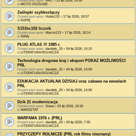
Ostatni post autor:
RRC
«
23 lip 2026, 14:50
w
MOTO-OGÓLNIE
Zaślepki szybkozłączy
Ostatni post autor:
Hubix132
«
17 lip 2026, 18:57
w
KUPIĘ
S151hc102 licznik
Ostatni post autor:
Marcin123
«
17 lip 2026, 18:14
w
SAMy
PŁUG ATLAS !!! 1985 r.
Ostatni post autor:
davidek_20
«
04 lip 2026, 14:10
w
LITERATURA ROLNICZA
Technologia drogowa kraj i eksport POKAZ MOŻLIWOŚCI
PRL
Ostatni post autor:
davidek_20
«
04 lip 2026, 14:09
w
LITERATURA ROLNICZA
EDUKACJA AKTUALNA DZISIAJ oraz zabawa na weselach
PRL
Ostatni post autor:
davidek_20
«
04 lip 2026, 14:06
w
LITERATURA ROLNICZA
Dzik 21 modernizacja
Ostatni post autor:
Sowa
«
03 lip 2026, 18:26
w
WARSZTAT
WARFAMA 1976 r. (PRL)
Ostatni post autor:
davidek_20
«
03 lip 2026, 7:35
w
LITERATURA ROLNICZA
PRZYCZEPY ROLNICZE (PRL rok filmu nieznany)