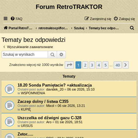
Forum RetroTRAKTOR
FAQ
Zarejestruj się
Zaloguj się
S
Portal RetroTRAKTOR.pl
retrotraktor.pl/forum
Szukaj
Tematy bez odpowiedzi
z
Tematy bez odpowiedzi
u
Wyszukiwanie zaawansowane
k
Szukaj
Wyszukiwanie zaawansowane
a
Strona
1
z
40
1
2
3
4
5
40
Nas
Znaleziono więcej niż 1000 wyników
j
…
Tematy
18.20 Sonda Pamiętacie? +aktualizacja
Ostatni post autor:
davidek_20
«
06 sie 2026, 15:10
w
WSPOMNIENIA
Zaczep dolny / listwa C355
Ostatni post autor:
Mixol
«
06 sie 2026, 13:21
w
KUPIĘ
Uszczelka od dźwigni gazu C-328
Ostatni post autor:
Aro
«
01 sie 2026, 18:51
w
URSUS
Zetor.....