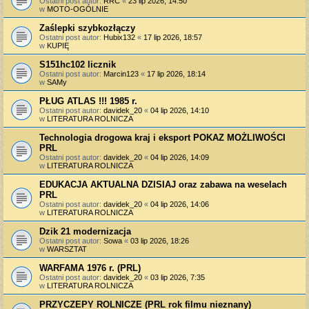
Ostatni post autor:
RRC
«
23 lip 2026, 14:50
w
MOTO-OGÓLNIE
Zaślepki szybkozłączy
Ostatni post autor:
Hubix132
«
17 lip 2026, 18:57
w
KUPIĘ
S151hc102 licznik
Ostatni post autor:
Marcin123
«
17 lip 2026, 18:14
w
SAMy
PŁUG ATLAS !!! 1985 r.
Ostatni post autor:
davidek_20
«
04 lip 2026, 14:10
w
LITERATURA ROLNICZA
Technologia drogowa kraj i eksport POKAZ MOŻLIWOŚCI
PRL
Ostatni post autor:
davidek_20
«
04 lip 2026, 14:09
w
LITERATURA ROLNICZA
EDUKACJA AKTUALNA DZISIAJ oraz zabawa na weselach
PRL
Ostatni post autor:
davidek_20
«
04 lip 2026, 14:06
w
LITERATURA ROLNICZA
Dzik 21 modernizacja
Ostatni post autor:
Sowa
«
03 lip 2026, 18:26
w
WARSZTAT
WARFAMA 1976 r. (PRL)
Ostatni post autor:
davidek_20
«
03 lip 2026, 7:35
w
LITERATURA ROLNICZA
PRZYCZEPY ROLNICZE (PRL rok filmu nieznany)