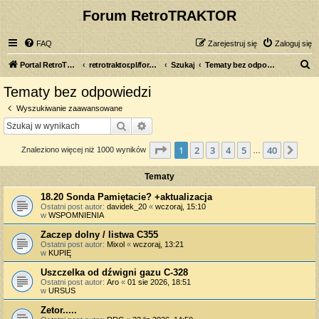
Forum RetroTRAKTOR
FAQ
Zarejestruj się
Zaloguj się
S
Portal RetroTRAKTOR.pl
retrotraktor.pl/forum
Szukaj
Tematy bez odpowiedzi
z
Tematy bez odpowiedzi
u
Wyszukiwanie zaawansowane
k
Szukaj
Wyszukiwanie zaawansowane
a
Strona
1
z
40
1
2
3
4
5
40
Nas
Znaleziono więcej niż 1000 wyników
j
…
Tematy
18.20 Sonda Pamiętacie? +aktualizacja
Ostatni post autor:
davidek_20
«
wczoraj, 15:10
w
WSPOMNIENIA
Zaczep dolny / listwa C355
Ostatni post autor:
Mixol
«
wczoraj, 13:21
w
KUPIĘ
Uszczelka od dźwigni gazu C-328
Ostatni post autor:
Aro
«
01 sie 2026, 18:51
w
URSUS
Zetor.....