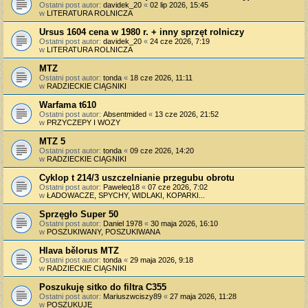
Ostatni post autor:
davidek_20
«
02 lip 2026, 15:45
w
LITERATURA ROLNICZA
Ursus 1604 cena w 1980 r. + inny sprzęt rolniczy
Ostatni post autor:
davidek_20
«
24 cze 2026, 7:19
w
LITERATURA ROLNICZA
MTZ
Ostatni post autor:
tonda
«
18 cze 2026, 11:11
w
RADZIECKIE CIĄGNIKI
Warfama t610
Ostatni post autor:
Absentmided
«
13 cze 2026, 21:52
w
PRZYCZEPY I WOZY
MTZ 5
Ostatni post autor:
tonda
«
09 cze 2026, 14:20
w
RADZIECKIE CIĄGNIKI
Cyklop t 214/3 uszczelnianie przegubu obrotu
Ostatni post autor:
Paweleq18
«
07 cze 2026, 7:02
w
ŁADOWACZE, SPYCHY, WIDLAKI, KOPARKI...
Sprzęgło Super 50
Ostatni post autor:
Daniel 1978
«
30 maja 2026, 16:10
w
POSZUKIWANY, POSZUKIWANA
Hlava bělorus MTZ
Ostatni post autor:
tonda
«
29 maja 2026, 9:18
w
RADZIECKIE CIĄGNIKI
Poszukuję sitko do filtra C355
Ostatni post autor:
Mariuszwciszy89
«
27 maja 2026, 11:28
w
POSZUKUJĘ