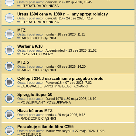
Ostatni post autor:
davidek_20
«
02 lip 2026, 15:45
w
LITERATURA ROLNICZA
Ursus 1604 cena w 1980 r. + inny sprzęt rolniczy
Ostatni post autor:
davidek_20
«
24 cze 2026, 7:19
w
LITERATURA ROLNICZA
MTZ
Ostatni post autor:
tonda
«
18 cze 2026, 11:11
w
RADZIECKIE CIĄGNIKI
Warfama t610
Ostatni post autor:
Absentmided
«
13 cze 2026, 21:52
w
PRZYCZEPY I WOZY
MTZ 5
Ostatni post autor:
tonda
«
09 cze 2026, 14:20
w
RADZIECKIE CIĄGNIKI
Cyklop t 214/3 uszczelnianie przegubu obrotu
Ostatni post autor:
Paweleq18
«
07 cze 2026, 7:02
w
ŁADOWACZE, SPYCHY, WIDLAKI, KOPARKI...
Sprzęgło Super 50
Ostatni post autor:
Daniel 1978
«
30 maja 2026, 16:10
w
POSZUKIWANY, POSZUKIWANA
Hlava bělorus MTZ
Ostatni post autor:
tonda
«
29 maja 2026, 9:18
w
RADZIECKIE CIĄGNIKI
Poszukuję sitko do filtra C355
Ostatni post autor:
Mariuszwciszy89
«
27 maja 2026, 11:28
w
POSZUKUJĘ