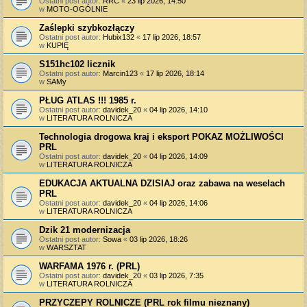
Ostatni post autor:
RRC
«
23 lip 2026, 14:50
w
MOTO-OGÓLNIE
Zaślepki szybkozłączy
Ostatni post autor:
Hubix132
«
17 lip 2026, 18:57
w
KUPIĘ
S151hc102 licznik
Ostatni post autor:
Marcin123
«
17 lip 2026, 18:14
w
SAMy
PŁUG ATLAS !!! 1985 r.
Ostatni post autor:
davidek_20
«
04 lip 2026, 14:10
w
LITERATURA ROLNICZA
Technologia drogowa kraj i eksport POKAZ MOŻLIWOŚCI
PRL
Ostatni post autor:
davidek_20
«
04 lip 2026, 14:09
w
LITERATURA ROLNICZA
EDUKACJA AKTUALNA DZISIAJ oraz zabawa na weselach
PRL
Ostatni post autor:
davidek_20
«
04 lip 2026, 14:06
w
LITERATURA ROLNICZA
Dzik 21 modernizacja
Ostatni post autor:
Sowa
«
03 lip 2026, 18:26
w
WARSZTAT
WARFAMA 1976 r. (PRL)
Ostatni post autor:
davidek_20
«
03 lip 2026, 7:35
w
LITERATURA ROLNICZA
PRZYCZEPY ROLNICZE (PRL rok filmu nieznany)