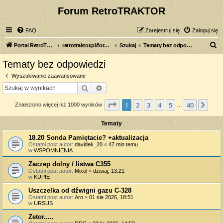
Forum RetroTRAKTOR
FAQ
Zarejestruj się
Zaloguj się
S
Portal RetroTRAKTOR.pl
retrotraktor.pl/forum
Szukaj
Tematy bez odpowiedzi
z
Tematy bez odpowiedzi
u
Wyszukiwanie zaawansowane
k
Szukaj
Wyszukiwanie zaawansowane
a
Strona
1
z
40
1
2
3
4
5
40
Nas
Znaleziono więcej niż 1000 wyników
j
…
Tematy
18.20 Sonda Pamiętacie? +aktualizacja
Ostatni post autor:
davidek_20
«
47 min temu
w
WSPOMNIENIA
Zaczep dolny / listwa C355
Ostatni post autor:
Mixol
«
dzisiaj, 13:21
w
KUPIĘ
Uszczelka od dźwigni gazu C-328
Ostatni post autor:
Aro
«
01 sie 2026, 18:51
w
URSUS
Zetor.....