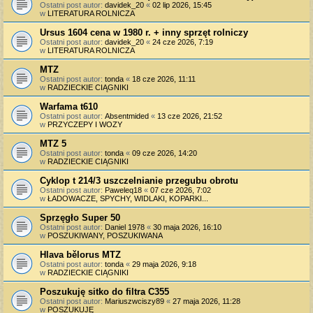
Ostatni post autor:
davidek_20
«
02 lip 2026, 15:45
w
LITERATURA ROLNICZA
Ursus 1604 cena w 1980 r. + inny sprzęt rolniczy
Ostatni post autor:
davidek_20
«
24 cze 2026, 7:19
w
LITERATURA ROLNICZA
MTZ
Ostatni post autor:
tonda
«
18 cze 2026, 11:11
w
RADZIECKIE CIĄGNIKI
Warfama t610
Ostatni post autor:
Absentmided
«
13 cze 2026, 21:52
w
PRZYCZEPY I WOZY
MTZ 5
Ostatni post autor:
tonda
«
09 cze 2026, 14:20
w
RADZIECKIE CIĄGNIKI
Cyklop t 214/3 uszczelnianie przegubu obrotu
Ostatni post autor:
Paweleq18
«
07 cze 2026, 7:02
w
ŁADOWACZE, SPYCHY, WIDLAKI, KOPARKI...
Sprzęgło Super 50
Ostatni post autor:
Daniel 1978
«
30 maja 2026, 16:10
w
POSZUKIWANY, POSZUKIWANA
Hlava bělorus MTZ
Ostatni post autor:
tonda
«
29 maja 2026, 9:18
w
RADZIECKIE CIĄGNIKI
Poszukuję sitko do filtra C355
Ostatni post autor:
Mariuszwciszy89
«
27 maja 2026, 11:28
w
POSZUKUJĘ