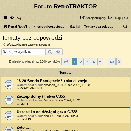
Forum RetroTRAKTOR
FAQ
Zarejestruj się
Zaloguj się
S
Portal RetroTRAKTOR.pl
retrotraktor.pl/forum
Szukaj
Tematy bez odpowiedzi
z
Tematy bez odpowiedzi
u
Wyszukiwanie zaawansowane
k
Szukaj
Wyszukiwanie zaawansowane
a
Strona
1
z
40
1
2
3
4
5
40
Nas
Znaleziono więcej niż 1000 wyników
j
…
Tematy
18.20 Sonda Pamiętacie? +aktualizacja
Ostatni post autor:
davidek_20
«
06 sie 2026, 15:10
w
WSPOMNIENIA
Zaczep dolny / listwa C355
Ostatni post autor:
Mixol
«
06 sie 2026, 13:21
w
KUPIĘ
Uszczelka od dźwigni gazu C-328
Ostatni post autor:
Aro
«
01 sie 2026, 18:51
w
URSUS
Zetor.....