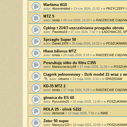
Warfama t610
autor:
Absentmided
»
13 cze 2026, 21:52
» w
PRZYCZEPY 
MTZ 5
autor:
tonda
»
09 cze 2026, 14:20
» w
RADZIECKIE CIĄGNI
Cyklop t 214/3 uszczelnianie przegubu obrotu
autor:
Paweleq18
»
07 cze 2026, 7:02
» w
ŁADOWACZE, SPY
Sprzęgło Super 50
autor:
Daniel 1978
»
30 maja 2026, 16:10
» w
POSZUKIWAN
Hlava bělorus MTZ
autor:
tonda
»
29 maja 2026, 9:18
» w
RADZIECKIE CIĄGNIK
Poszukuję sitko do filtra C355
autor:
Mariuszwciszy89
»
27 maja 2026, 11:28
» w
POSZUK
Ciągnik jednoosiowy – Dzik model 21 wraz z 
autor:
sebamx
»
24 maja 2026, 9:10
» w
SPRZEDAM
KD-35 MTZ 2
autor:
tonda
»
17 maja 2026, 8:29
» w
RADZIECKIE CIĄGNIK
głowica do ES 60
autor:
Ryszardo25
»
16 maja 2026, 13:09
» w
POSZUKIWAN
ROLA 25 - silnik S222
autor:
Alchemik
»
12 maja 2026, 7:50
» w
INNE
Zetor 50 super
autor:
Maurycy123
»
10 maja 2026, 22:05
» w
POSZUKIWAN