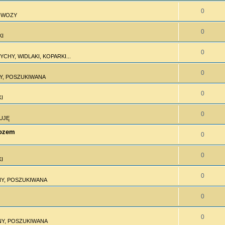
0
I WOZY
0
KI
0
CHY, WIDLAKI, KOPARKI...
0
Y, POSZUKIWANA
0
I
0
UJĘ
wozem
0
0
I
0
Y, POSZUKIWANA
0
0
Y, POSZUKIWANA