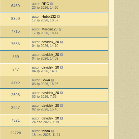
autor:
RRC
6469
23 lip 2026, 14:50
autor:
Hubix132
8359
17 lip 2026, 18:57
autor:
Marcin123
7715
17 lip 2026, 18:14
autor:
davidek_20
7656
04 lip 2026, 14:10
autor:
davidek_20
869
04 lip 2026, 14:09
autor:
davidek_20
847
04 lip 2026, 14:06
autor:
Sowa
2296
03 lip 2026, 18:26
autor:
davidek_20
2596
03 lip 2026, 7:35
autor:
davidek_20
2957
02 lip 2026, 15:45
autor:
davidek_20
7321
24 cze 2026, 7:19
autor:
tonda
22728
18 cze 2026, 11:11