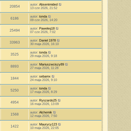
autor:
Absentmided
20854
13 cze 2026, 21:52
autor:
tonda
6186
09 cze 2026, 14:20
autor:
Paweleq18
25494
07 cze 2026, 7:02
autor:
Daniel 1978
33963
30 maja 2026, 16:10
autor:
tonda
3525
29 maja 2026, 9:18
autor:
Mariuszwciszy89
8893
27 maja 2026, 11:28
autor:
sebamx
1844
24 maja 2026, 9:10
autor:
tonda
5250
17 maja 2026, 8:29
autor:
Ryszardo25
4954
16 maja 2026, 13:09
autor:
Alchemik
1568
12 maja 2026, 7:50
autor:
Maurycy123
1422
10 maja 2026, 22:05