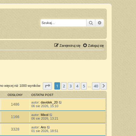
Szukaj
Wyszukiwanie z
Zarejestruj się
Zaloguj się
Strona
1
z
40
1
2
3
4
5
40
Następna
no więcej niż 1000 wyników
…
ODSŁONY
OSTATNI POST
autor:
davidek_20
1486
06 sie 2026, 15:10
autor:
Mixol
1166
06 sie 2026, 13:21
autor:
Aro
3328
01 sie 2026, 18:51