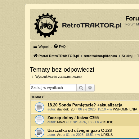
For
Forum Mi
Więcej…
FAQ
Portal RetroTRAKTOR.pl
retrotraktor.pl/forum
Szukaj
T
Tematy bez odpowiedzi
Wyszukiwanie zaawansowane
Szukaj
Wyszukiwanie zaawan
TEMATY
18.20 Sonda Pamiętacie? +aktualizacja
autor:
davidek_20
»
06 sie 2026, 15:10
» w
WSPOMNIENIA
Zaczep dolny / listwa C355
autor:
Mixol
»
06 sie 2026, 13:21
» w
KUPIĘ
Uszczelka od dźwigni gazu C-328
autor:
Aro
»
01 sie 2026, 18:51
» w
URSUS