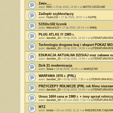
Zetor.....
autor:
RRC
»
23 lip 2026, 14:50
» w
MOTO-OGÓLNIE
Zaślepki szybkozłączy
autor:
Hubix132
»
17 lip 2026, 18:57
» w
KUPIĘ
S151hc102 licznik
autor:
Marcin123
»
17 lip 2026, 18:14
» w
SAMy
PŁUG ATLAS !!! 1985 r.
autor:
davidek_20
»
04 lip 2026, 14:10
» w
LITERATURA RO
Technologia drogowa kraj i eksport POKAZ 
autor:
davidek_20
»
04 lip 2026, 14:09
» w
LITERATURA RO
EDUKACJA AKTUALNA DZISIAJ oraz zabawa na
autor:
davidek_20
»
04 lip 2026, 14:06
» w
LITERATURA RO
Dzik 21 modernizacja
autor:
Sowa
»
03 lip 2026, 18:26
» w
WARSZTAT
WARFAMA 1976 r. (PRL)
autor:
davidek_20
»
03 lip 2026, 7:35
» w
LITERATURA ROL
PRZYCZEPY ROLNICZE (PRL rok filmu nieznan
autor:
davidek_20
»
02 lip 2026, 15:45
» w
LITERATURA RO
Ursus 1604 cena w 1980 r. + inny sprzęt rolnicz
autor:
davidek_20
»
24 cze 2026, 7:19
» w
LITERATURA RO
MTZ
autor:
tonda
»
18 cze 2026, 11:11
» w
RADZIECKIE CIĄGNIK