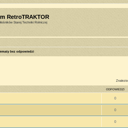
um RetroTRAKTOR
łośników Starej Techniki Rolniczej
ematy bez odpowiedzi
sowane
Znalezio
ODPOWIEDZI
0
0
0