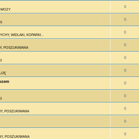
0
I WOZY
0
KI
0
CHY, WIDLAKI, KOPARKI...
0
Y, POSZUKIWANA
0
I
0
UJĘ
wozem
0
0
I
0
Y, POSZUKIWANA
0
0
Y, POSZUKIWANA