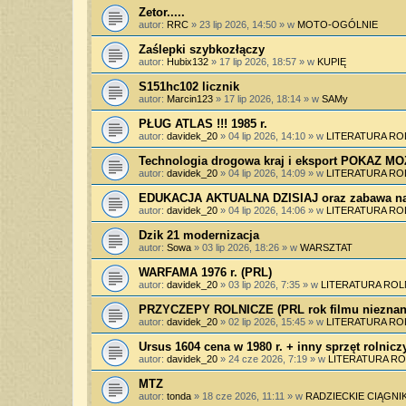
Zetor.....
autor:
RRC
»
23 lip 2026, 14:50
» w
MOTO-OGÓLNIE
Zaślepki szybkozłączy
autor:
Hubix132
»
17 lip 2026, 18:57
» w
KUPIĘ
S151hc102 licznik
autor:
Marcin123
»
17 lip 2026, 18:14
» w
SAMy
PŁUG ATLAS !!! 1985 r.
autor:
davidek_20
»
04 lip 2026, 14:10
» w
LITERATURA RO
Technologia drogowa kraj i eksport POKAZ 
autor:
davidek_20
»
04 lip 2026, 14:09
» w
LITERATURA RO
EDUKACJA AKTUALNA DZISIAJ oraz zabawa na
autor:
davidek_20
»
04 lip 2026, 14:06
» w
LITERATURA RO
Dzik 21 modernizacja
autor:
Sowa
»
03 lip 2026, 18:26
» w
WARSZTAT
WARFAMA 1976 r. (PRL)
autor:
davidek_20
»
03 lip 2026, 7:35
» w
LITERATURA ROL
PRZYCZEPY ROLNICZE (PRL rok filmu nieznan
autor:
davidek_20
»
02 lip 2026, 15:45
» w
LITERATURA RO
Ursus 1604 cena w 1980 r. + inny sprzęt rolnicz
autor:
davidek_20
»
24 cze 2026, 7:19
» w
LITERATURA RO
MTZ
autor:
tonda
»
18 cze 2026, 11:11
» w
RADZIECKIE CIĄGNIK