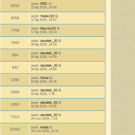
autor:
RRC
6318
23 lip 2026, 14:50
autor:
Hubix132
8356
17 lip 2026, 18:57
autor:
Marcin123
7709
17 lip 2026, 18:14
autor:
davidek_20
7650
04 lip 2026, 14:10
autor:
davidek_20
864
04 lip 2026, 14:09
autor:
davidek_20
842
04 lip 2026, 14:06
autor:
Sowa
2290
03 lip 2026, 18:26
autor:
davidek_20
2589
03 lip 2026, 7:35
autor:
davidek_20
2955
02 lip 2026, 15:45
autor:
davidek_20
7313
24 cze 2026, 7:19
autor:
tonda
22582
18 cze 2026, 11:11