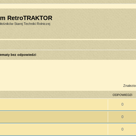
um RetroTRAKTOR
łośników Starej Techniki Rolniczej
ematy bez odpowiedzi
sowane
Znalezio
ODPOWIEDZI
0
0
0