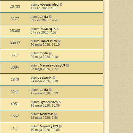
autor:
Absentmided
20733
13 cze 2026, 21:52
autor:
tonda
6177
09 cze 2026, 14:20
autor:
Paweleq18
25365
07 cze 2026, 7:02
autor:
Daniel 1978
33837
30 maja 2026, 16:10
autor:
tonda
3517
29 maja 2026, 9:18
autor:
Mariuszwciszy89
8884
27 maja 2026, 11:28
autor:
sebamx
1840
24 maja 2026, 9:10
autor:
tonda
5241
17 maja 2026, 8:29
autor:
Ryszardo25
4951
16 maja 2026, 13:09
autor:
Alchemik
1562
12 maja 2026, 7:50
autor:
Maurycy123
1417
10 maja 2026, 22:05