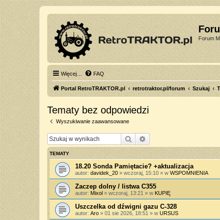
For
Forum Mi
Więcej…
FAQ
Portal RetroTRAKTOR.pl
retrotraktor.pl/forum
Szukaj
T
Tematy bez odpowiedzi
Wyszukiwanie zaawansowane
Szukaj
Wyszukiwanie zaawan
TEMATY
18.20 Sonda Pamiętacie? +aktualizacja
autor:
davidek_20
»
wczoraj, 15:10
» w
WSPOMNIENIA
Zaczep dolny / listwa C355
autor:
Mixol
»
wczoraj, 13:21
» w
KUPIĘ
Uszczelka od dźwigni gazu C-328
autor:
Aro
»
01 sie 2026, 18:51
» w
URSUS