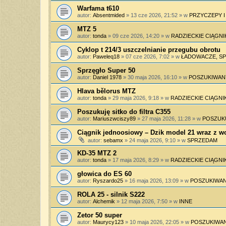
Warfama t610
autor:
Absentmided
»
13 cze 2026, 21:52
» w
PRZYCZEPY 
MTZ 5
autor:
tonda
»
09 cze 2026, 14:20
» w
RADZIECKIE CIĄGNI
Cyklop t 214/3 uszczelnianie przegubu obrotu
autor:
Paweleq18
»
07 cze 2026, 7:02
» w
ŁADOWACZE, SPY
Sprzęgło Super 50
autor:
Daniel 1978
»
30 maja 2026, 16:10
» w
POSZUKIWAN
Hlava bělorus MTZ
autor:
tonda
»
29 maja 2026, 9:18
» w
RADZIECKIE CIĄGNIK
Poszukuję sitko do filtra C355
autor:
Mariuszwciszy89
»
27 maja 2026, 11:28
» w
POSZUK
Ciągnik jednoosiowy – Dzik model 21 wraz z 
autor:
sebamx
»
24 maja 2026, 9:10
» w
SPRZEDAM
KD-35 MTZ 2
autor:
tonda
»
17 maja 2026, 8:29
» w
RADZIECKIE CIĄGNIK
głowica do ES 60
autor:
Ryszardo25
»
16 maja 2026, 13:09
» w
POSZUKIWAN
ROLA 25 - silnik S222
autor:
Alchemik
»
12 maja 2026, 7:50
» w
INNE
Zetor 50 super
autor:
Maurycy123
»
10 maja 2026, 22:05
» w
POSZUKIWAN