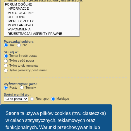
chyba że funkcja „Przeszukuj subfora”, jest wyłączona.
Przeszukaj subfora:
Tak
Nie
Szukaj w:
Temat i treść posta
Tylko treść posta
Tylko tytuły tematów
Tylko pierwszy post tematu
Wyświetl wyniki jako:
Posty
Tematy
Sortuj wyniki wg:
Rosnąco
Malejąco
Wyświetl wyniki z ostatnich:
Strona ta używa plików cookies (tzw. ciasteczka)
Wyświetl pierwsze:
w celach statystycznych, reklamowych oraz
Ustaw 0, aby wyświetlić cały post.
znaków w poście
funkcjonalnych. Warunki przechowywania lub