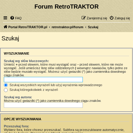
Forum RetroTRAKTOR
FAQ
Zarejestruj się
Zaloguj się
Portal RetroTRAKTOR.pl
retrotraktor.pl/forum
Szukaj
Szukaj
WYSZUKIWANIE
Szukaj wg słów kluczowych:
Umieść
+
przed słowem, które musi wystąpić oraz
-
przed słowem, które nie może
wystąpić. Jeśli umieścisz listę słów oddzielonych
|
wewnątrz nawiasów, tylko jedno ze
słów będzie musiało wystąpić. Możesz użyć gwiazdki (*) jako zamiennika dowolnego
ciągu znaków.
Szukaj wszystkich wyrażeń lub użyj wyrażenia wprowadzonego
Szukaj któregokolwiek z wyrażeń
Szukaj wg autora:
Można użyć gwiazdki (*) jako zamiennika dowolnego ciągu znaków.
OPCJE WYSZUKIWANIA
Przeszukaj fora:
Wybierz fora, które chcesz przeszukać. Subfora są przeszukiwane automatycznie,