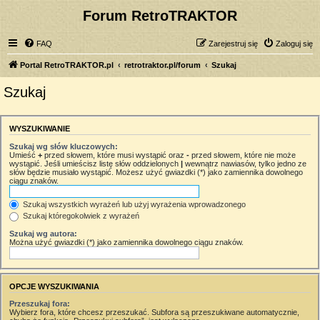
Forum RetroTRAKTOR
FAQ
Zarejestruj się
Zaloguj się
Portal RetroTRAKTOR.pl
retrotraktor.pl/forum
Szukaj
Szukaj
WYSZUKIWANIE
Szukaj wg słów kluczowych:
Umieść
+
przed słowem, które musi wystąpić oraz
-
przed słowem, które nie może
wystąpić. Jeśli umieścisz listę słów oddzielonych
|
wewnątrz nawiasów, tylko jedno ze
słów będzie musiało wystąpić. Możesz użyć gwiazdki (*) jako zamiennika dowolnego
ciągu znaków.
Szukaj wszystkich wyrażeń lub użyj wyrażenia wprowadzonego
Szukaj któregokolwiek z wyrażeń
Szukaj wg autora:
Można użyć gwiazdki (*) jako zamiennika dowolnego ciągu znaków.
OPCJE WYSZUKIWANIA
Przeszukaj fora:
Wybierz fora, które chcesz przeszukać. Subfora są przeszukiwane automatycznie,