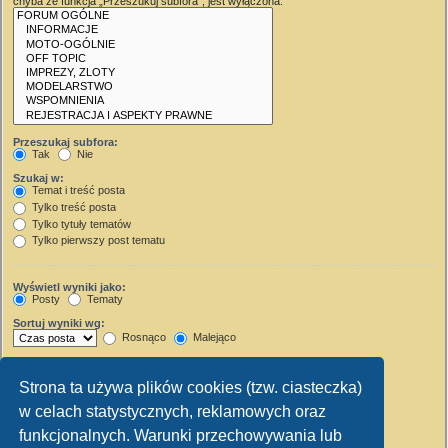
chyba że funkcja „Przeszukuj subfora”, jest wyłączona.
Przeszukaj subfora:
Tak
Nie
Szukaj w:
Temat i treść posta
Tylko treść posta
Tylko tytuły tematów
Tylko pierwszy post tematu
Wyświetl wyniki jako:
Posty
Tematy
Sortuj wyniki wg:
Rosnąco
Malejąco
Wyświetl wyniki z ostatnich:
Strona ta używa plików cookies (tzw. ciasteczka)
Wyświetl pierwsze:
w celach statystycznych, reklamowych oraz
Ustaw 0, aby wyświetlić cały post.
znaków w poście
funkcjonalnych. Warunki przechowywania lub