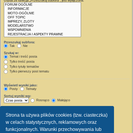
chyba że funkcja „Przeszukuj subfora”, jest wyłączona.
Przeszukaj subfora:
Tak
Nie
Szukaj w:
Temat i treść posta
Tylko treść posta
Tylko tytuły tematów
Tylko pierwszy post tematu
Wyświetl wyniki jako:
Posty
Tematy
Sortuj wyniki wg:
Rosnąco
Malejąco
Wyświetl wyniki z ostatnich:
Strona ta używa plików cookies (tzw. ciasteczka)
Wyświetl pierwsze:
w celach statystycznych, reklamowych oraz
Ustaw 0, aby wyświetlić cały post.
znaków w poście
funkcjonalnych. Warunki przechowywania lub