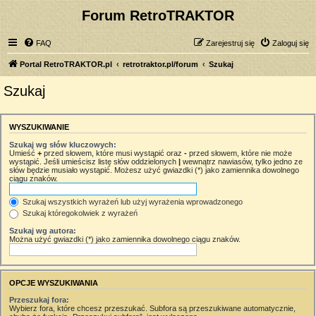
Forum RetroTRAKTOR
FAQ
Zarejestruj się
Zaloguj się
Portal RetroTRAKTOR.pl
retrotraktor.pl/forum
Szukaj
Szukaj
WYSZUKIWANIE
Szukaj wg słów kluczowych:
Umieść
+
przed słowem, które musi wystąpić oraz
-
przed słowem, które nie może
wystąpić. Jeśli umieścisz listę słów oddzielonych
|
wewnątrz nawiasów, tylko jedno ze
słów będzie musiało wystąpić. Możesz użyć gwiazdki (*) jako zamiennika dowolnego
ciągu znaków.
Szukaj wszystkich wyrażeń lub użyj wyrażenia wprowadzonego
Szukaj któregokolwiek z wyrażeń
Szukaj wg autora:
Można użyć gwiazdki (*) jako zamiennika dowolnego ciągu znaków.
OPCJE WYSZUKIWANIA
Przeszukaj fora:
Wybierz fora, które chcesz przeszukać. Subfora są przeszukiwane automatycznie,