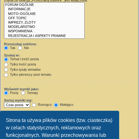
chyba że funkcja „Przeszukuj subfora”, jest wyłączona.
Przeszukaj subfora:
Tak
Nie
Szukaj w:
Temat i treść posta
Tylko treść posta
Tylko tytuły tematów
Tylko pierwszy post tematu
Wyświetl wyniki jako:
Posty
Tematy
Sortuj wyniki wg:
Rosnąco
Malejąco
Wyświetl wyniki z ostatnich:
Strona ta używa plików cookies (tzw. ciasteczka)
Wyświetl pierwsze:
w celach statystycznych, reklamowych oraz
Ustaw 0, aby wyświetlić cały post.
znaków w poście
funkcjonalnych. Warunki przechowywania lub